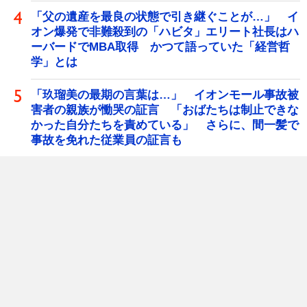
「父の遺産を最良の状態で引き継ぐことが…」 イ
オン爆発で非難殺到の「ハビタ」エリート社長はハ
ーバードでMBA取得 かつて語っていた「経営哲
学」とは
「玖瑠美の最期の言葉は…」 イオンモール事故被
害者の親族が慟哭の証言 「おばたちは制止できな
かった自分たちを責めている」 さらに、間一髪で
事故を免れた従業員の証言も