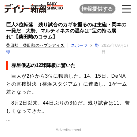
情報提供する
巨人3位転落…残り試合のカギを握るのは主砲・岡本の
一発だ 大勢、マルティネスの温存は“宝の持ち腐
れ”【柴田勲のコラム】
柴田勲 柴田勲のセブンアイズ
スポーツ
野
2025年09月17
球
日
赤星優志の12球降板に驚いた
巨人が2位から3位に転落した。14、15日、DeNA
との直接対決（横浜スタジアム）に連敗し、1ゲーム
差となった。
8月2日以来、44日ぶりの3位だ。残り試合は11、苦
しくなってきた。
...
Advertisement