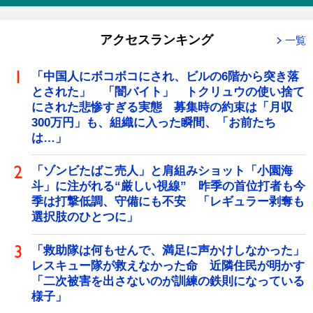
アクセスランキング
一覧
「中国人にボコボコにされ、ビルの6階から突き落
とされた」 「闇バイト」 トクリュウの使い捨て
にされた悲惨すぎる実態 募集時の約束は「月収
300万円」も、組織に入った瞬間、「お前たち
は…」
「ゾンビたばこ売人」と肩組みショット「小園海
斗」に注がれる“厳しい視線” 昨季の首位打者も今
季は打撃低調、守備にも不安 「レギュラー剥奪も
選択肢のひとつに」
「救助隊は何もせんで、満足に声かけしなかった」
レスキュー隊が救えなかった命 近隣住民が明かす
「二次被害を出さないのが訓練の鉄則になっている
様子」