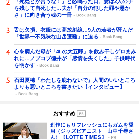
「死ぬとか言うな！」と怒鳴った日、妻は2人の子
を残して自死した…夫が「自分の犯した罪や愚か
さ」に向き合う魂の一冊
Book Bang
舌は欠損、衣服には高放射線…9人の若者が死んだ
「世界一不気味な山岳遭難」に迫る
Book Bang
心を病んだ母が「4Lの大五郎」を飲み干しゲロまみ
れに…ノブコブ徳井が「感情を失くした」子供時代
を明かす
Book Bang
石田夏穂『わたしを庇わないで』人間のいいところ
よりも悪いところを書きたい【インタビュー】
Book Bang
おすすめ
創作にもリフレッシュにもガムを愛
用（ジャズピアニスト 山中千尋さ
ん）【LOTTE TIMES】
PR