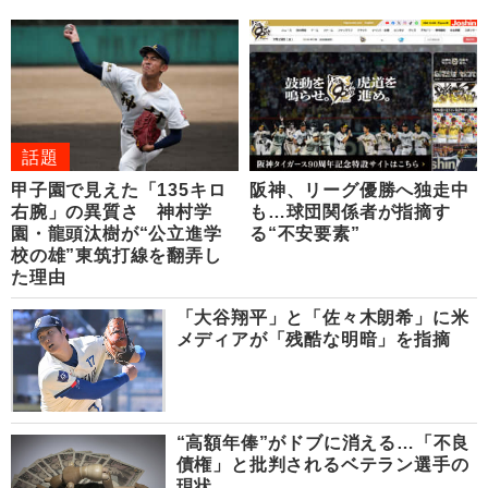
話題
甲子園で見えた「135キロ
阪神、リーグ優勝へ独走中
右腕」の異質さ 神村学
も…球団関係者が指摘す
園・龍頭汰樹が“公立進学
る“不安要素”
校の雄”東筑打線を翻弄し
た理由
「大谷翔平」と「佐々木朗希」に米
メディアが「残酷な明暗」を指摘
“高額年俸”がドブに消える…「不良
債権」と批判されるベテラン選手の
現状