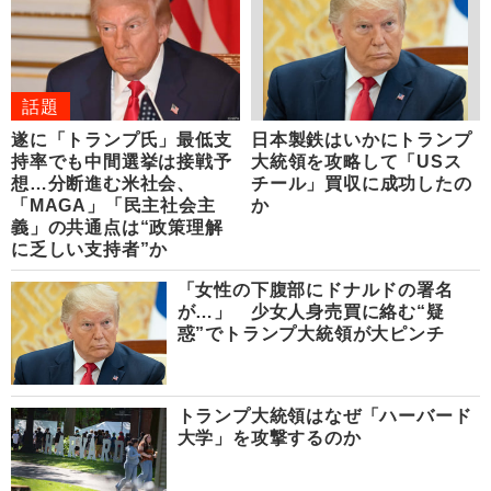
話題
遂に「トランプ氏」最低支
日本製鉄はいかにトランプ
持率でも中間選挙は接戦予
大統領を攻略して「USス
想…分断進む米社会、
チール」買収に成功したの
「MAGA」「民主社会主
か
義」の共通点は“政策理解
に乏しい支持者”か
「女性の下腹部にドナルドの署名
が…」 少女人身売買に絡む“疑
惑”でトランプ大統領が大ピンチ
トランプ大統領はなぜ「ハーバード
大学」を攻撃するのか