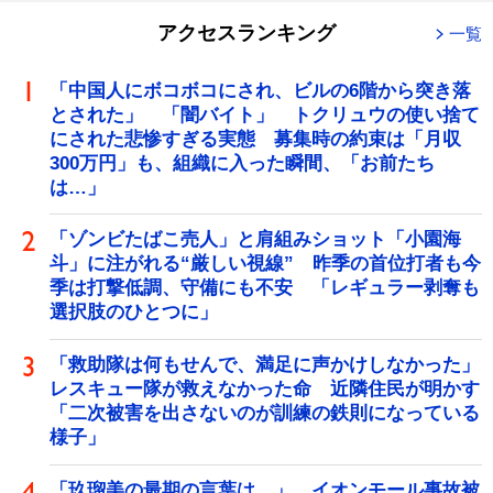
アクセスランキング
一覧
「中国人にボコボコにされ、ビルの6階から突き落
とされた」 「闇バイト」 トクリュウの使い捨て
にされた悲惨すぎる実態 募集時の約束は「月収
300万円」も、組織に入った瞬間、「お前たち
は…」
「ゾンビたばこ売人」と肩組みショット「小園海
斗」に注がれる“厳しい視線” 昨季の首位打者も今
季は打撃低調、守備にも不安 「レギュラー剥奪も
選択肢のひとつに」
「救助隊は何もせんで、満足に声かけしなかった」
レスキュー隊が救えなかった命 近隣住民が明かす
「二次被害を出さないのが訓練の鉄則になっている
様子」
「玖瑠美の最期の言葉は…」 イオンモール事故被