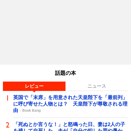
話題の本
レビュー
ニュース
英国で「末席」を用意された天皇陛下を「最前列」
に呼び寄せた人物とは？ 天皇陛下が尊敬される理
由
Book Bang
「死ぬとか言うな！」と怒鳴った日、妻は2人の子
を残して自死した…夫が「自分の犯した罪や愚か