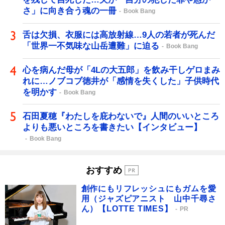
さ」に向き合う魂の一冊
Book Bang
舌は欠損、衣服には高放射線…9人の若者が死んだ
「世界一不気味な山岳遭難」に迫る
Book Bang
心を病んだ母が「4Lの大五郎」を飲み干しゲロまみ
れに…ノブコブ徳井が「感情を失くした」子供時代
を明かす
Book Bang
石田夏穂『わたしを庇わないで』人間のいいところ
よりも悪いところを書きたい【インタビュー】
Book Bang
おすすめ
創作にもリフレッシュにもガムを愛
用（ジャズピアニスト 山中千尋さ
ん）【LOTTE TIMES】
PR