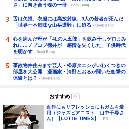
さ」に向き合う魂の一冊
Book Bang
舌は欠損、衣服には高放射線…9人の若者が死んだ
「世界一不気味な山岳遭難」に迫る
Book Bang
心を病んだ母が「4Lの大五郎」を飲み干しゲロまみ
れに…ノブコブ徳井が「感情を失くした」子供時代
を明かす
Book Bang
事故物件住みます芸人・松原タニシがいわくつきの
部屋を大公開 漫画家・清野とおるが聞いた衝撃の
体験とは？
Book Bang
おすすめ
創作にもリフレッシュにもガムを愛
用（ジャズピアニスト 山中千尋さ
ん）【LOTTE TIMES】
PR