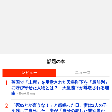
話題の本
レビュー
ニュース
英国で「末席」を用意された天皇陛下を「最前列」
に呼び寄せた人物とは？ 天皇陛下が尊敬される理
由
Book Bang
「死ぬとか言うな！」と怒鳴った日、妻は2人の子
を残して自死した…夫が「自分の犯した罪や愚か