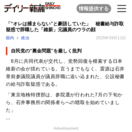
情報提供する
「“オレは捕まらない”と豪語していた」 秘書給与詐取
疑惑で辞職した「維新」元議員のウラの顔
国内
政治
2025年09月11日
自民党の“裏金問題”を厳しく批判
8月に共同代表が交代し、党勢回復を模索する日本
維新の会が揺れている。言うまでもなく、震源は石井
章前参議院議員が議員辞職に追い込まれた、公設秘書
の給与詐取疑惑である。
「東京地検特捜部は、参院選が行われた7月の下旬か
ら、石井事務所の関係者らへの聴取を始めていまし
た」
...
Advertisement