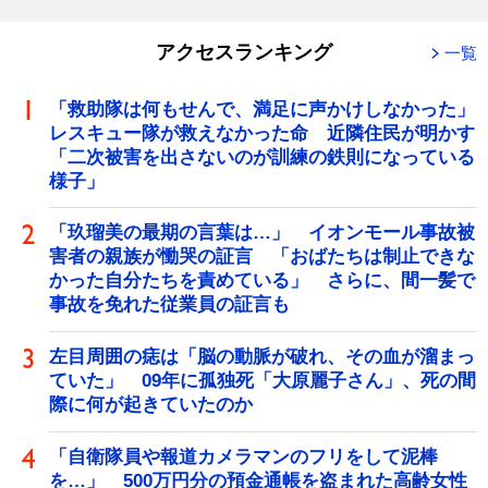
アクセスランキング
一覧
「救助隊は何もせんで、満足に声かけしなかった」
レスキュー隊が救えなかった命 近隣住民が明かす
「二次被害を出さないのが訓練の鉄則になっている
様子」
「玖瑠美の最期の言葉は…」 イオンモール事故被
害者の親族が慟哭の証言 「おばたちは制止できな
かった自分たちを責めている」 さらに、間一髪で
事故を免れた従業員の証言も
左目周囲の痣は「脳の動脈が破れ、その血が溜まっ
ていた」 09年に孤独死「大原麗子さん」、死の間
際に何が起きていたのか
「自衛隊員や報道カメラマンのフリをして泥棒
を…」 500万円分の預金通帳を盗まれた高齢女性