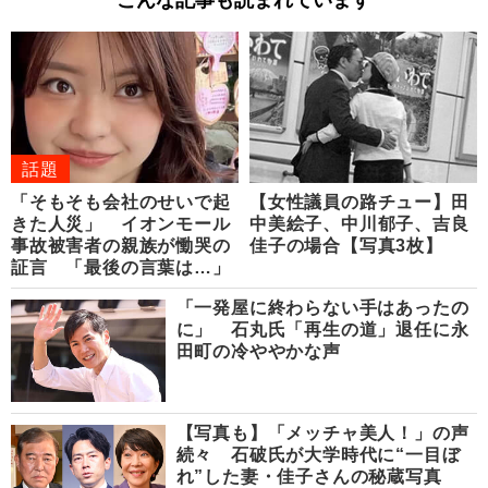
話題
「そもそも会社のせいで起
【女性議員の路チュー】田
きた人災」 イオンモール
中美絵子、中川郁子、吉良
事故被害者の親族が慟哭の
佳子の場合【写真3枚】
証言 「最後の言葉は…」
「一発屋に終わらない手はあったの
に」 石丸氏「再生の道」退任に永
田町の冷ややかな声
【写真も】「メッチャ美人！」の声
続々 石破氏が大学時代に“一目ぼ
れ”した妻・佳子さんの秘蔵写真