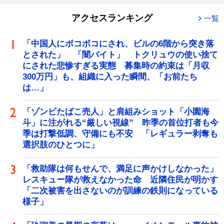
アクセスランキング
一覧
「中国人にボコボコにされ、ビルの6階から突き落
とされた」 「闇バイト」 トクリュウの使い捨て
にされた悲惨すぎる実態 募集時の約束は「月収
300万円」も、組織に入った瞬間、「お前たち
は…」
「ゾンビたばこ売人」と肩組みショット「小園海
斗」に注がれる“厳しい視線” 昨季の首位打者も今
季は打撃低調、守備にも不安 「レギュラー剥奪も
選択肢のひとつに」
「救助隊は何もせんで、満足に声かけしなかった」
レスキュー隊が救えなかった命 近隣住民が明かす
「二次被害を出さないのが訓練の鉄則になっている
様子」