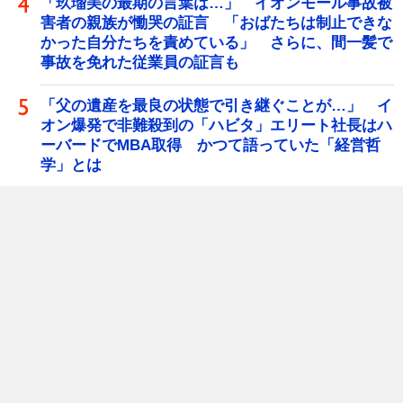
「玖瑠美の最期の言葉は…」 イオンモール事故被
害者の親族が慟哭の証言 「おばたちは制止できな
かった自分たちを責めている」 さらに、間一髪で
事故を免れた従業員の証言も
「父の遺産を最良の状態で引き継ぐことが…」 イ
オン爆発で非難殺到の「ハビタ」エリート社長はハ
ーバードでMBA取得 かつて語っていた「経営哲
学」とは