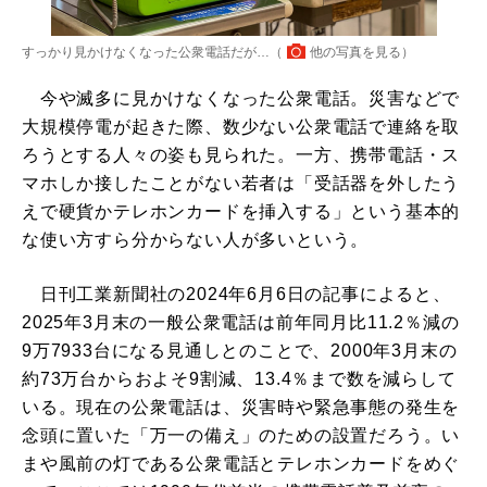
すっかり見かけなくなった公衆電話だが…（
他の写真を見る
）
今や滅多に見かけなくなった公衆電話。災害などで
大規模停電が起きた際、数少ない公衆電話で連絡を取
ろうとする人々の姿も見られた。一方、携帯電話・ス
マホしか接したことがない若者は「受話器を外したう
えで硬貨かテレホンカードを挿入する」という基本的
な使い方すら分からない人が多いという。
日刊工業新聞社の2024年6月6日の記事によると、
2025年3月末の一般公衆電話は前年同月比11.2％減の
9万7933台になる見通しとのことで、2000年3月末の
約73万台からおよそ9割減、13.4％まで数を減らして
いる。現在の公衆電話は、災害時や緊急事態の発生を
念頭に置いた「万一の備え」のための設置だろう。い
まや風前の灯である公衆電話とテレホンカードをめぐ