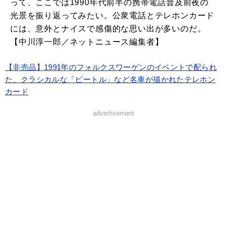
って、ここでは1990年代前半の携帯電話普及前夜の
光景を振り返ってみたい。公衆電話とテレホンカード
には、意外とナイスで感傷的な思い出が多いのだ。
【中川淳一郎／ネットニュース編集者】
【非売品】1991年のフォルクスワーゲンのイベントで配られ
た、クラシカルな「ビートル」など名車が描かれたテレホン
カード
advertisement