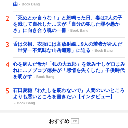
由
Book Bang
「死ぬとか言うな！」と怒鳴った日、妻は2人の子
を残して自死した…夫が「自分の犯した罪や愚か
さ」に向き合う魂の一冊
Book Bang
舌は欠損、衣服には高放射線…9人の若者が死んだ
「世界一不気味な山岳遭難」に迫る
Book Bang
心を病んだ母が「4Lの大五郎」を飲み干しゲロまみ
れに…ノブコブ徳井が「感情を失くした」子供時代
を明かす
Book Bang
石田夏穂『わたしを庇わないで』人間のいいところ
よりも悪いところを書きたい【インタビュー】
Book Bang
おすすめ