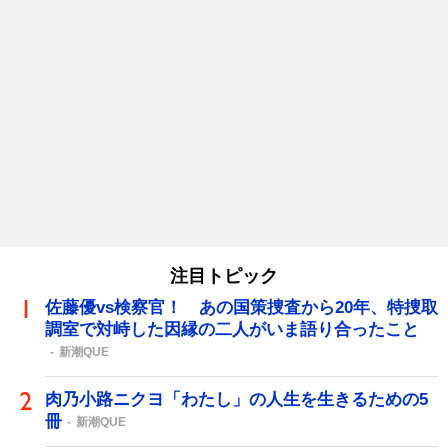
注目トピック
佐藤優vs検察官！ あの国策捜査から20年、特捜取
調室で対峙した因縁の二人がいま語り合ったこと
新潮QUE
肉乃小路ニクヨ「わたし」の人生を生きるための5
冊
新潮QUE