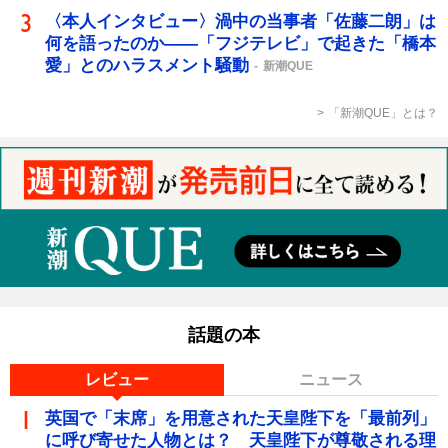
〈本人インタビュー〉渦中の当事者「佐藤二朗」は
何を語ったのか――「フジテレビ」で起きた「橋本
愛」とのハラスメント騒動
新潮QUE
「新潮QUE」とは？
話題の本
レビュー
ニュース
英国で「末席」を用意された天皇陛下を「最前列」
に呼び寄せた人物とは？ 天皇陛下が尊敬される理