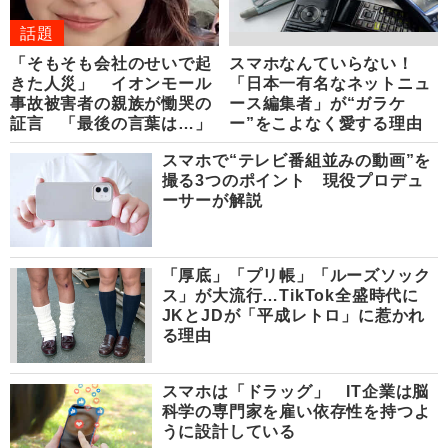
話題
「そもそも会社のせいで起
スマホなんていらない！
きた人災」 イオンモール
「日本一有名なネットニュ
事故被害者の親族が慟哭の
ース編集者」が“ガラケ
証言 「最後の言葉は…」
ー”をこよなく愛する理由
スマホで“テレビ番組並みの動画”を
撮る3つのポイント 現役プロデュ
ーサーが解説
「厚底」「プリ帳」「ルーズソック
ス」が大流行…TikTok全盛時代に
JKとJDが「平成レトロ」に惹かれ
る理由
スマホは「ドラッグ」 IT企業は脳
科学の専門家を雇い依存性を持つよ
うに設計している