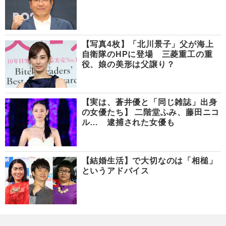
【写真4枚】「北川景子」父が海上
自衛隊のHPに登場 三菱重工の重
役、娘の美形は父譲り？
【実は、蒼井優と「同じ雑誌」出身
の女優たち】 二階堂ふみ、藤田ニコ
ル… 逮捕された女優も
【結婚生活】で大切なのは「相槌」
というアドバイス