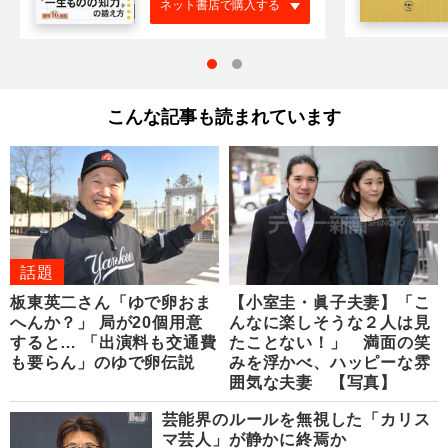
ネット書店で購入する
こんな記事も読まれています
話題
板東英二さん「ゆで卵おま
【小室圭・眞子夫妻】「こ
へんか？」 局が20個用意
んなに楽しそうな２人は見
すると… 「出演料も交通費
たことない！」 満面の笑
も要らん」のゆで卵伝説
みを浮かべ、ハッピーな雰
囲気な夫妻 【写真】
芸能界のルールを無視した「カリス
マ芸人」が静かに終焉か