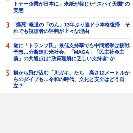
トナー企業が日本に」米紙が報じた“スパイ天国”の
実態
“爆死”報道の「のん」13年ぶり連ドラ本格復帰 そ
れでも視聴者の評判が上々な理由
遂に「トランプ氏」最低支持率でも中間選挙は接戦
予想…分断進む米社会、「MAGA」「民主社会主
義」の共通点は“政策理解に乏しい支持者”か
橋から飛び込む「川ガキ」たち 高さ12メートルか
らのダイブも…令和の時代、文化と安全はどう両
立？