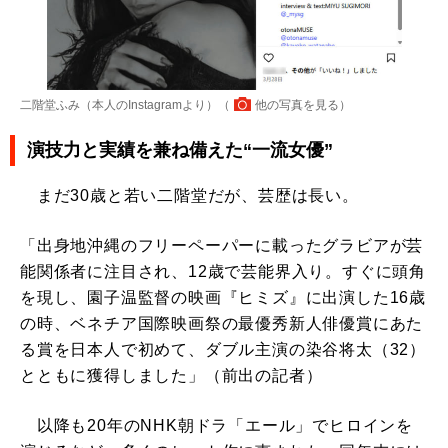
二階堂ふみ（本人のInstagramより）（
他の写真を見る
）
演技力と実績を兼ね備えた“一流女優”
まだ30歳と若い二階堂だが、芸歴は長い。
「出身地沖縄のフリーペーパーに載ったグラビアが芸
能関係者に注目され、12歳で芸能界入り。すぐに頭角
を現し、園子温監督の映画『ヒミズ』に出演した16歳
の時、ベネチア国際映画祭の最優秀新人俳優賞にあた
る賞を日本人で初めて、ダブル主演の染谷将太（32）
とともに獲得しました」（前出の記者）
以降も20年のNHK朝ドラ「エール」でヒロインを