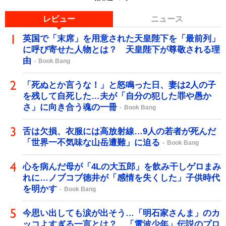
レビュー
ニュース
英国で「末席」を用意された天皇陛下を「最前列」
に呼び寄せた人物とは？ 天皇陛下が尊敬される理
由
Book Bang
「死ぬとか言うな！」と怒鳴った日、妻は2人の子
を残して自死した…夫が「自分の犯した罪や愚か
さ」に向き合う魂の一冊
Book Bang
舌は欠損、衣服には高放射線…9人の若者が死んだ
「世界一不気味な山岳遭難」に迫る
Book Bang
心を病んだ母が「4Lの大五郎」を飲み干しゲロまみ
れに…ノブコブ徳井が「感情を失くした」子供時代
を明かす
Book Bang
今思い出しても涙が出そう…「明石家さんま」のカ
ッコよすぎる一言とは？ 「電波少年」伝説のプロ