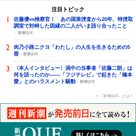
注目トピック
佐藤優vs検察官！ あの国策捜査から20年、特捜取
調室で対峙した因縁の二人がいま語り合ったこと
新潮QUE
肉乃小路ニクヨ「わたし」の人生を生きるための5
冊
新潮QUE
〈本人インタビュー〉渦中の当事者「佐藤二朗」は
何を語ったのか――「フジテレビ」で起きた「橋本
愛」とのハラスメント騒動
新潮QUE
「新潮QUE」とは？