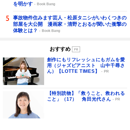
を明かす
Book Bang
事故物件住みます芸人・松原タニシがいわくつきの
部屋を大公開 漫画家・清野とおるが聞いた衝撃の
体験とは？
Book Bang
おすすめ
創作にもリフレッシュにもガムを愛
用（ジャズピアニスト 山中千尋さ
ん）【LOTTE TIMES】
PR
【特別読物】「救うこと、救われる
こと」（17） 角田光代さん
PR