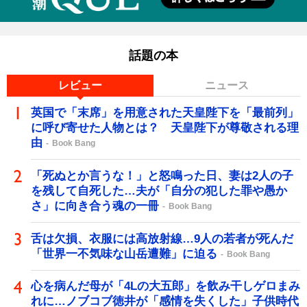
話題の本
レビュー
ニュース
英国で「末席」を用意された天皇陛下を「最前列」
に呼び寄せた人物とは？ 天皇陛下が尊敬される理
由
Book Bang
「死ぬとか言うな！」と怒鳴った日、妻は2人の子
を残して自死した…夫が「自分の犯した罪や愚か
さ」に向き合う魂の一冊
Book Bang
舌は欠損、衣服には高放射線…9人の若者が死んだ
「世界一不気味な山岳遭難」に迫る
Book Bang
心を病んだ母が「4Lの大五郎」を飲み干しゲロまみ
れに…ノブコブ徳井が「感情を失くした」子供時代