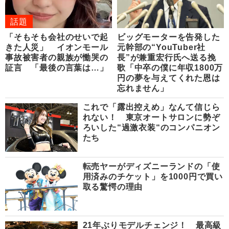
話題
「そもそも会社のせいで起
ビッグモーターを告発した
きた人災」 イオンモール
元幹部の“YouTuber社
事故被害者の親族が慟哭の
長”が兼重宏行氏へ送る挽
証言 「最後の言葉は…」
歌「中卒の僕に年収1800万
円の夢を与えてくれた恩は
忘れません」
これで「露出控えめ」なんて信じら
れない！ 東京オートサロンに勢ぞ
ろいした“過激衣装“のコンパニオン
たち
転売ヤーがディズニーランドの「使
用済みのチケット」を1000円で買い
取る驚愕の理由
21年ぶりモデルチェンジ！ 最高級