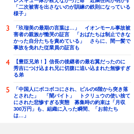
レスキュー隊が救えなかった命 近隣住民が明かす
「二次被害を出さないのが訓練の鉄則になっている
様子」
「玖瑠美の最期の言葉は…」 イオンモール事故被
害者の親族が慟哭の証言 「おばたちは制止できな
かった自分たちを責めている」 さらに、間一髪で
事故を免れた従業員の証言も
【豊臣兄弟！】信長の後継者の最右翼だったのに
秀吉につけ込まれ兄に切腹に追い込まれた無惨すぎ
る弟
「中国人にボコボコにされ、ビルの6階から突き落
とされた」 「闇バイト」 トクリュウの使い捨て
にされた悲惨すぎる実態 募集時の約束は「月収
300万円」も、組織に入った瞬間、「お前たち
は…」