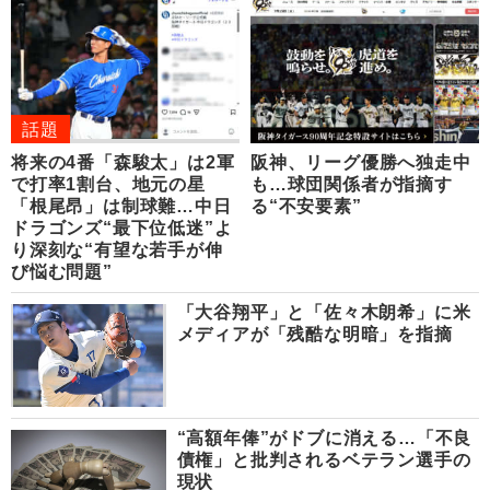
話題
将来の4番「森駿太」は2軍
阪神、リーグ優勝へ独走中
で打率1割台、地元の星
も…球団関係者が指摘す
「根尾昂」は制球難…中日
る“不安要素”
ドラゴンズ“最下位低迷”よ
り深刻な“有望な若手が伸
び悩む問題”
「大谷翔平」と「佐々木朗希」に米
メディアが「残酷な明暗」を指摘
“高額年俸”がドブに消える…「不良
債権」と批判されるベテラン選手の
現状