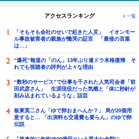
アクセスランキング
一覧
「そもそも会社のせいで起きた人災」 イオンモー
ル事故被害者の親族が慟哭の証言 「最後の言葉
は…」
“爆死”報道の「のん」13年ぶり連ドラ本格復帰 そ
れでも視聴者の評判が上々な理由
“数秒のサービス”で仕事を干された人気司会者「前
田武彦さん」 生涯現役だった気概と「体に秒針が
刻み込まれているような」話芸
板東英二さん「ゆで卵おまへんか？」 局が20個用
意すると… 「出演料も交通費も要らん」のゆで卵
伝説