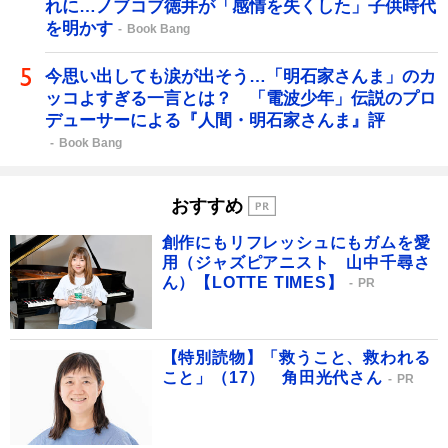
れに…ノブコブ徳井が「感情を失くした」子供時代
を明かす
Book Bang
今思い出しても涙が出そう…「明石家さんま」のカ
ッコよすぎる一言とは？ 「電波少年」伝説のプロ
デューサーによる『人間・明石家さんま』評
Book Bang
おすすめ
創作にもリフレッシュにもガムを愛
用（ジャズピアニスト 山中千尋さ
ん）【LOTTE TIMES】
PR
【特別読物】「救うこと、救われる
こと」（17） 角田光代さん
PR