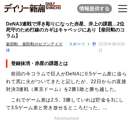
情報提供する
DeNA3連戦で浮き彫りになった赤星、井上の課題…2位
死守のため打線のカギはキャベッジにあり【柴田勲のコ
ラム】
柴田勲 柴田勲のセブンアイズ
スポーツ
野
2025年08月26
球
日
登録抹消・赤星の課題とは
前回の今コラムで巨人がDeNAに0.5ゲーム差に迫ら
れて尻に火がついてきたと記したが、22日からの直接
対決3連戦（東京ドーム）を2勝1敗と勝ち越した。
これでゲーム差は2.5。3勝していれば貯金を3にし
て3.5ゲーム差と突き放せるところだった。...
Advertisement