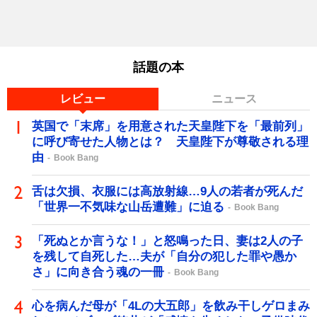
話題の本
レビュー
ニュース
英国で「末席」を用意された天皇陛下を「最前列」
に呼び寄せた人物とは？ 天皇陛下が尊敬される理
由
Book Bang
舌は欠損、衣服には高放射線…9人の若者が死んだ
「世界一不気味な山岳遭難」に迫る
Book Bang
「死ぬとか言うな！」と怒鳴った日、妻は2人の子
を残して自死した…夫が「自分の犯した罪や愚か
さ」に向き合う魂の一冊
Book Bang
心を病んだ母が「4Lの大五郎」を飲み干しゲロまみ