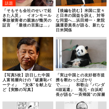
話題
「そもそも会社のせいで起
【後編を読む】米国に堂々
きた人災」 イオンモール
と日本の国益を訴え、対等
事故被害者の親族が慟哭の
な同盟へ…浜田靖一・衆院
証言 「最後の言葉は…」
議運委員長が語る、新たな
日米関係
【写真5枚】訪日した中国
「実は中国との友好都市提
人富裕層向けの「破廉恥パ
携を断わったばかり
ーティ」 “女体”を献上な
で……」 和歌山「パンダ
ど【実際の写真】
4頭返還」 地元・白浜町
長が語る“一斉帰国”の深層