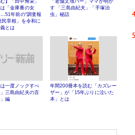
読む】「田中角栄」
「老舗文壇バー」ママが明か
泉は「金庫番の女
す 「三島由紀夫」「手塚治
…51年前の“調査報
虫」秘話
庶民宰相」を令和に
意義とは
屋は一度ノックすべ
年間200冊本を読む「カズレー
。」三島由紀夫の言
ザー」が「15年ぶりに泣いた
女」編
本」とは