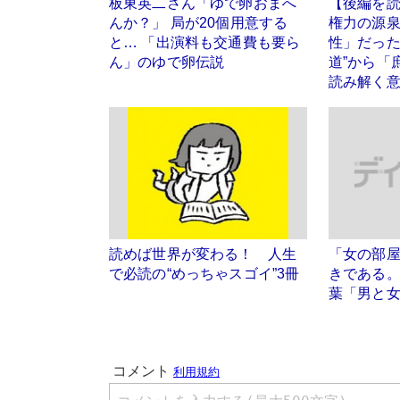
板東英二さん「ゆで卵おまへ
【後編を
んか？」 局が20個用意する
権力の源
と… 「出演料も交通費も要ら
性」だった
ん」のゆで卵伝説
道”から「
読み解く
読めば世界が変わる！ 人生
「女の部
で必読の“めっちゃスゴイ”3冊
きである
葉「男と