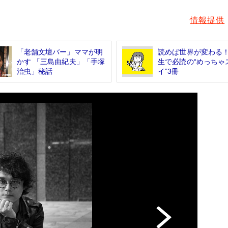
情報提供
「老舗文壇バー」ママが明
読めば世界が変わる
かす 「三島由紀夫」「手塚
生で必読の“めっちゃ
治虫」秘話
イ”3冊