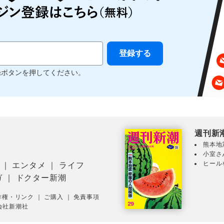
録ボタンを押してください。
週刊新
熊本地
小室さ
ヒール
｜
エンタメ
｜
ライフ
ガ
｜
ドクター新潮
作権・リンク
｜
ご購入
｜
免責事項
会社新潮社