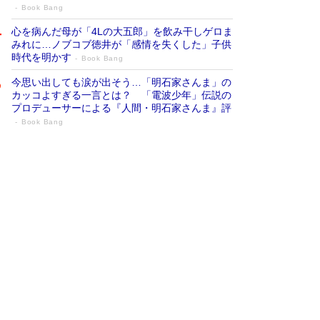
Book Bang
心を病んだ母が「4Lの大五郎」を飲み干しゲロま
みれに…ノブコブ徳井が「感情を失くした」子供
時代を明かす
Book Bang
今思い出しても涙が出そう…「明石家さんま」の
カッコよすぎる一言とは？ 「電波少年」伝説の
プロデューサーによる『人間・明石家さんま』評
Book Bang
「『火垂るの墓』は、大嘘である」原作者
が抱き続けた“自責の念”とは…「自己憐憫
は描きたくない」監督が徹底的にこだわっ
たこと（後編） #戦争の記憶
Book Bang
「叱って伸びるやつは、褒めたらもっと伸びる」
俳優・高嶋政伸が家族に教わった“人を育てるコ
ツ”…芸への考え方を明かす
Book Bang
美輪明宏 晩年の回答を集めた『ほほえんで生き
るための人生相談』がランクイン［エンターテイ
メントベストセラー］
Book Bang
「宇宙兄弟」最終46巻がベストセラー1位 宇宙