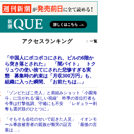
アクセスランキング
一覧
「中国人にボコボコにされ、ビルの6階か
ら突き落とされた」 「闇バイト」 トク
リュウの使い捨てにされた悲惨すぎる実
態 募集時の約束は「月収300万円」も、
組織に入った瞬間、「お前たちは…」
「ゾンビたばこ売人」と肩組みショット「小園海
斗」に注がれる“厳しい視線” 昨季の首位打者も
今季は打撃低調、守備にも不安 「レギュラー剥
奪も選択肢のひとつに」
「そもそも会社のせいで起きた人災」 イオンモ
ール事故被害者の親族が慟哭の証言 「最後の言
葉は…」