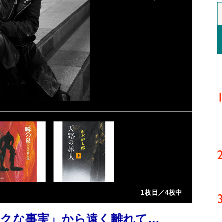
1枚目／4枚中
ックな事実」から遠く離れて…