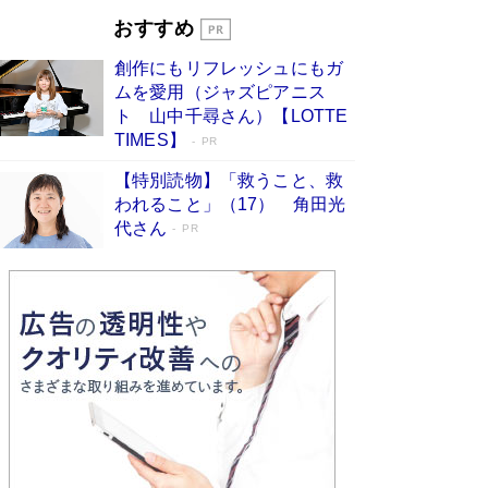
開発への関心を押し上げた18年の物語に幕 特装
おすすめ
版には「宇宙で描かれたマンガ」も収録
Book Bang
創作にもリフレッシュにもガ
友近氏、絶賛！ 鎌倉を舞台に、孤独を抱えた
ムを愛用（ジャズピアニス
人々が新たな一歩を踏み出す連作短篇集『海のほ
ト 山中千尋さん）【LOTTE
とりのプラネット』試し読み
Book Bang
TIMES】
PR
【特別読物】「救うこと、救
われること」（17） 角田光
代さん
PR