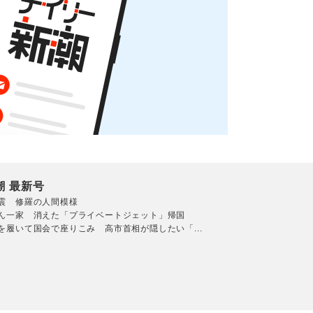
潮 最新号
震 修羅の人間模様
ん一家 消えた「プライベートジェット」帰国
を履いて国会で座りこみ 高市首相が隠したい「...