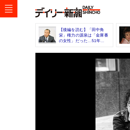
【後編を読む】「田中角
栄」権力の源泉は「金庫番
の女性」だった…51年...