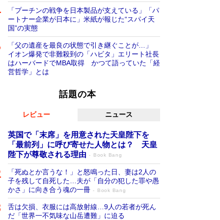
「プーチンの戦争を日本製品が支えている」「パ
ートナー企業が日本に」米紙が報じた“スパイ天
国”の実態
「父の遺産を最良の状態で引き継ぐことが…」
イオン爆発で非難殺到の「ハビタ」エリート社長
はハーバードでMBA取得 かつて語っていた「経
営哲学」とは
話題の本
レビュー
ニュース
英国で「末席」を用意された天皇陛下を
「最前列」に呼び寄せた人物とは？ 天皇
陛下が尊敬される理由
Book Bang
「死ぬとか言うな！」と怒鳴った日、妻は2人の
子を残して自死した…夫が「自分の犯した罪や愚
かさ」に向き合う魂の一冊
Book Bang
舌は欠損、衣服には高放射線…9人の若者が死ん
だ「世界一不気味な山岳遭難」に迫る