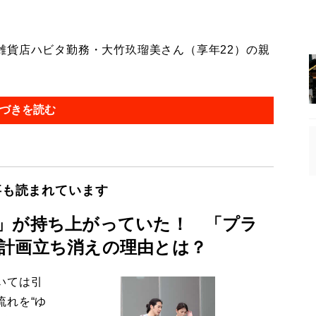
貨店ハビタ勤務・大竹玖瑠美さん（享年22）の親
づきを読む
事も読まれています
」が持ち上がっていた！ 「プラ
計画立ち消えの理由とは？
いては引
流れを“ゆ