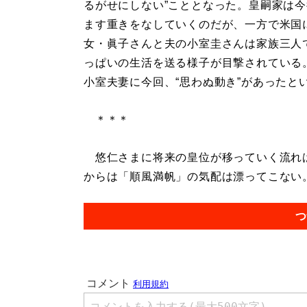
るがせにしない”こととなった。皇嗣家は
ます重きをなしていくのだが、一方で米国
女・眞子さんと夫の小室圭さんは家族三人
っぱいの生活を送る様子が目撃されている
小室夫妻に今回、“思わぬ動き”があったと
＊＊＊
悠仁さまに将来の皇位が移っていく流れは
からは「順風満帆」の気配は漂ってこない。.
つ