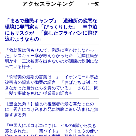
アクセスランキング
一覧
「まるで難民キャンプ」 避難所の劣悪な
環境に専門家も「びっくりした」 車中泊
にもリスクが 「熱したフライパンに飛び
込むようなもの」
「救助隊は何もせんで、満足に声かけしなかっ
た」レスキュー隊が救えなかった命 近隣住民が
明かす「二次被害を出さないのが訓練の鉄則にな
っている様子」
「玖瑠美の最期の言葉は…」 イオンモール事故
被害者の親族が慟哭の証言 「おばたちは制止で
きなかった自分たちを責めている」 さらに、間
一髪で事故を免れた従業員の証言も
【豊臣兄弟！】信長の後継者の最右翼だったの
に 秀吉につけ込まれ兄に切腹に追い込まれた無
惨すぎる弟
「中国人にボコボコにされ、ビルの6階から突き
落とされた」 「闇バイト」 トクリュウの使い