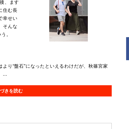
今後、ます
に住む長
で幸せい
。そんな
いう。
より“盤石”になったといえるわけだが、秋篠宮家
..
づきを読む