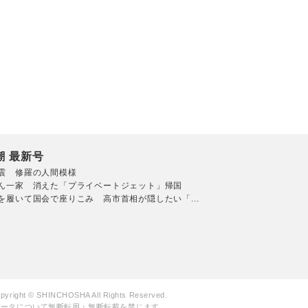
潮 最新号
震 修羅の人間模様
ん一家 消えた「プライベートジェット」帰国
を履いて国会で座りこみ 高市首相が隠したい「...
pyright © SHINCHOSHA All Rights Reserved.
データについて無断転用・無断転載を禁じます。