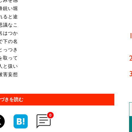
しみを感
鋒鋭い堀
れると途
思議なこ
名はつか
で下の名
とっつき
を取って
人と扱い
被害妄想
づきを読む
0