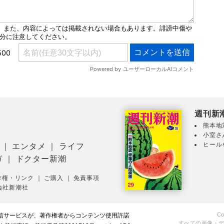
週刊新
熊本地
小室さ
ヒール
｜
エンタメ
｜
ライフ
ガ
｜
ドクター新潮
作権・リンク
｜
ご購入
｜
免責事項
会社新潮社
Co
配信サービスが、著作権者からコンテンツ使用許諾
すべての画像・