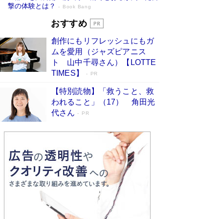
撃の体験とは？
Book Bang
追悼・東野圭吾さん 週間ベストセラーラ
おすすめ
ンキングに『容疑者Xの献身』『白夜行』
創作にもリフレッシュにもガ
など代表作が並ぶ［文庫ベストセラー］
ムを愛用（ジャズピアニス
Book Bang
ト 山中千尋さん）【LOTTE
竹内由恵の前に現れた「テレビ観ないんだよね
TIMES】
PR
ぇ」という男性…夫を選んでテレ朝退社したワケ
Book Bang
【特別読物】「救うこと、救
われること」（17） 角田光
「『火垂るの墓』は、大嘘である」原作者が抱き
代さん
続けた“自責の念”とは…「自己憐憫は描きたくな
PR
い」監督が徹底的にこだわったこと（後編） #
戦争の記憶
Book Bang
｢東大に入る子｣は、小学校入学前のお母さん次第
で決まっている 東大生に早生まれが少ない理由
は、ここにあった！
Book Bang
坂本龍一「ステージ4」のガンとの闘病を語る
Book Bang