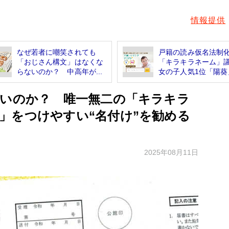
情報提供
なぜ若者に嘲笑されても
戸籍の読み仮名法制
「おじさん構文」はなくな
「キラキラネーム
らないのか？ 中高年が...
女の子人気1位「陽葵」
ないのか？ 唯一無二の「キラキラ
」をつけやすい“名付け”を勧める
2025年08月11日