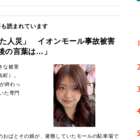
事も読まれています
た人災」 イオンモール事故被害
後の言葉は…」
きな被害
島町）。
導が終わっ
いた専門
のおばとその娘が、避難していたモールの駐車場で