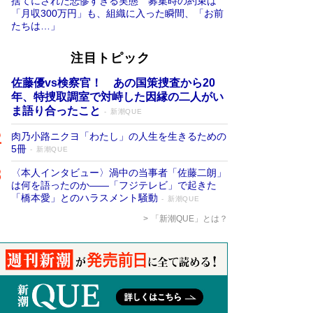
捨てにされた悲惨すぎる実態 募集時の約束は
「月収300万円」も、組織に入った瞬間、「お前
たちは…」
注目トピック
佐藤優vs検察官！ あの国策捜査から20
年、特捜取調室で対峙した因縁の二人がい
ま語り合ったこと
新潮QUE
肉乃小路ニクヨ「わたし」の人生を生きるための
5冊
新潮QUE
〈本人インタビュー〉渦中の当事者「佐藤二朗」
は何を語ったのか――「フジテレビ」で起きた
「橋本愛」とのハラスメント騒動
新潮QUE
「新潮QUE」とは？