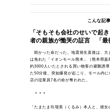
こんな記
「そもそも会社のせいで起き
者の親族が慟哭の証言 「最
助かった命だった。地震発生直後は、大
は免れた「イオンモール熊本」（熊本県嘉
約3000人いたとされる買い物客の避難誘
た50分後、突如爆発が起こり、モール内に
店の従業員7名の命が奪われた。
＊＊＊
「たまたま玖瑠美（くるみ）本人と、彼女