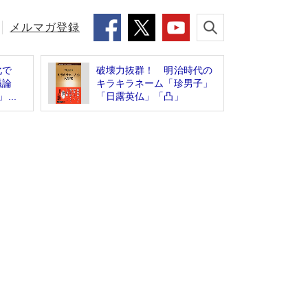
メルマガ登録
化で
破壊力抜群！ 明治時代の
」議論
キラキラネーム「珍男子」
...
「日露英仏」「凸」