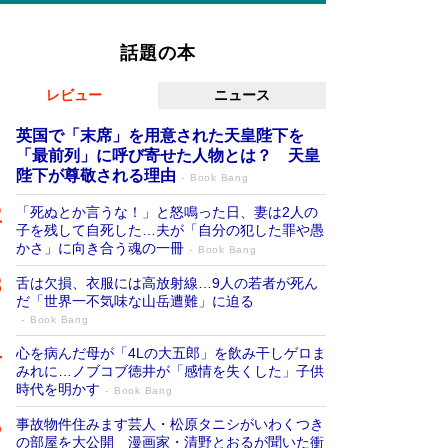
話題の本
レビュー
ニュース
英国で「末席」を用意された天皇陛下を
「最前列」に呼び寄せた人物とは？ 天皇
陛下が尊敬される理由
Book Bang
「死ぬとか言うな！」と怒鳴った日、妻は2人の
子を残して自死した…夫が「自分の犯した罪や愚
かさ」に向き合う魂の一冊
Book Bang
舌は欠損、衣服には高放射線…9人の若者が死ん
だ「世界一不気味な山岳遭難」に迫る
Book Bang
心を病んだ母が「4Lの大五郎」を飲み干しゲロま
みれに…ノブコブ徳井が「感情を失くした」子供
時代を明かす
Book Bang
事故物件住みます芸人・松原タニシがいわくつき
の部屋を大公開 漫画家・清野とおるが聞いた衝