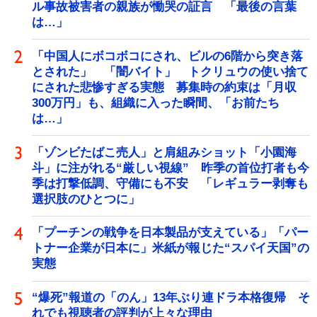
ル事故被害者の親族が慟哭の証言 「最後の言葉
は…」
「中国人にボコボコにされ、ビルの6階から突き落
とされた」 「闇バイト」 トクリュウの使い捨て
にされた悲惨すぎる実態 募集時の約束は「月収
300万円」も、組織に入った瞬間、「お前たち
は…」
「ゾンビたばこ売人」と肩組みショット「小園海
斗」に注がれる“厳しい視線” 昨季の首位打者も今
季は打撃低調、守備にも不安 「レギュラー剥奪も
選択肢のひとつに」
「プーチンの戦争を日本製品が支えている」「パー
トナー企業が日本に」米紙が報じた“スパイ天国”の
実態
“爆死”報道の「のん」13年ぶり連ドラ本格復帰 そ
れでも視聴者の評判が上々な理由