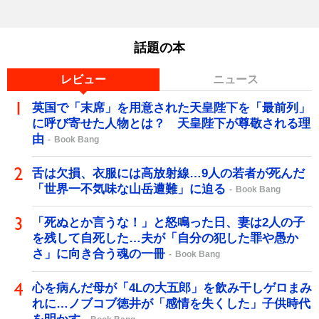
話題の本
レビュー
ニュース
英国で「末席」を用意された天皇陛下を「最前列」
に呼び寄せた人物とは？ 天皇陛下が尊敬される理
由
Book Bang
舌は欠損、衣服には高放射線…9人の若者が死んだ
「世界一不気味な山岳遭難」に迫る
Book Bang
「死ぬとか言うな！」と怒鳴った日、妻は2人の子
を残して自死した…夫が「自分の犯した罪や愚か
さ」に向き合う魂の一冊
Book Bang
心を病んだ母が「4Lの大五郎」を飲み干しゲロまみ
れに…ノブコブ徳井が「感情を失くした」子供時代