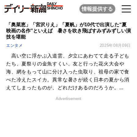
情報提供する
「奥菜恵」「宮沢りえ」「夏帆」が10代で出演した“夏
映画の名作”といえば 暑さを吹き飛ばすみずみずしい演
技を堪能
エンタメ
2025年08月09日
高い空に浮かぶ入道雲、夕立にあわてて走る子ども
たち、夏祭りの金魚すくい、友と行った花火大会や
海、網をもって山に分け入った虫取り、祖母の家で食
べた冷えたスイカ。異常な暑さが続く日本の夏から消
えてしまったものが、どれだけあるのだろうか。...
Advertisement