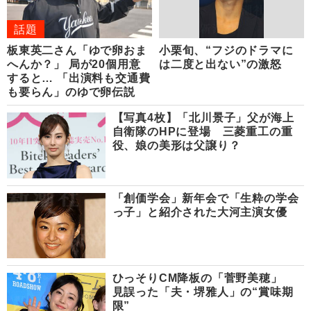
話題
板東英二さん「ゆで卵おま
小栗旬、“フジのドラマに
へんか？」 局が20個用意
は二度と出ない”の激怒
すると… 「出演料も交通費
も要らん」のゆで卵伝説
【写真4枚】「北川景子」父が海上
自衛隊のHPに登場 三菱重工の重
役、娘の美形は父譲り？
「創価学会」新年会で「生粋の学会
っ子」と紹介された大河主演女優
ひっそりCM降板の「菅野美穂」
見誤った「夫・堺雅人」の“賞味期
限”