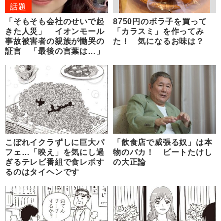
話題
「そもそも会社のせいで起
8750円のボラ子を買って
きた人災」 イオンモール
「カラスミ」を作ってみ
事故被害者の親族が慟哭の
た！ 気になるお味は？
証言 「最後の言葉は…」
こぼれイクラずしに巨大パ
「飲食店で威張る奴」は本
フェ…「映え」を気にし過
物のバカ！ ビートたけし
ぎるテレビ番組で食レポす
の大正論
るのはタイヘンです