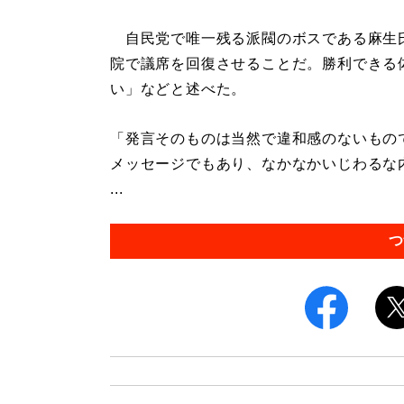
自民党で唯一残る派閥のボスである麻生氏
院で議席を回復させることだ。勝利できる
い」などと述べた。
「発言そのものは当然で違和感のないもので
メッセージでもあり、なかなかいじわるな
...
つ