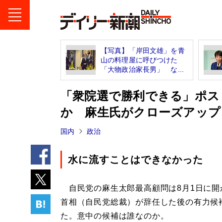
【写真】「岸田文雄」を青
山の料理屋に呼びつけた
「大物政治家長男」 な...
「衆院選で勝利できる」ポス
か 麻生氏がクローズアップ
国内
政治
水に流すことはできなかった
自民党の麻生太郎最高顧問は8月1日に開
首相（自民党総裁）が辞任した後の有力候
た。意中の候補は誰なのか。