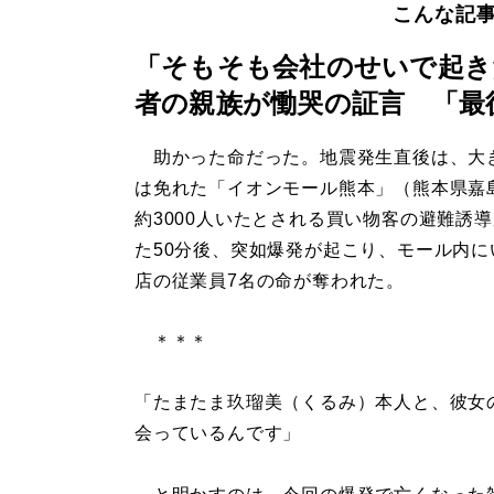
こんな記
「そもそも会社のせいで起き
者の親族が慟哭の証言 「最
助かった命だった。地震発生直後は、大
は免れた「イオンモール熊本」（熊本県嘉
約3000人いたとされる買い物客の避難誘
た50分後、突如爆発が起こり、モール内に
店の従業員7名の命が奪われた。
＊＊＊
「たまたま玖瑠美（くるみ）本人と、彼女
会っているんです」