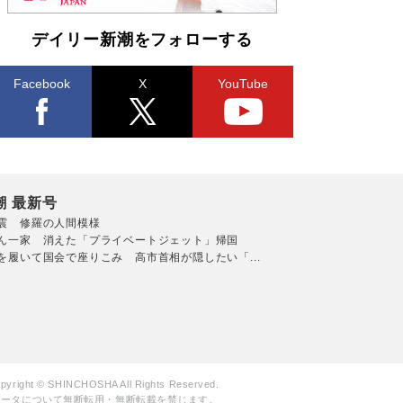
デイリー新潮をフォローする
Facebook
X
YouTube
潮 最新号
震 修羅の人間模様
ん一家 消えた「プライベートジェット」帰国
を履いて国会で座りこみ 高市首相が隠したい「...
pyright © SHINCHOSHA All Rights Reserved.
データについて無断転用・無断転載を禁じます。