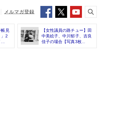
メルマガ登録
手帳見
【女性議員の路チュー】田
」2
中美絵子、中川郁子、吉良
..
佳子の場合【写真3枚...