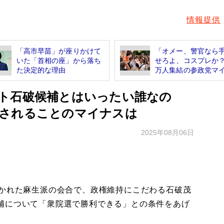
情報提供
「高市早苗」が座りかけて
「オメー、警官なら
いた「首相の座」から落ち
せろよ、コスプレか？
た決定的な理由
万人集結の参政党マイ.
ト石破候補とはいったい誰なの
されることのマイナスは
2025年08月06日
かれた麻生派の会合で、政権維持にこだわる石破茂
補について「衆院選で勝利できる」との条件をあげ