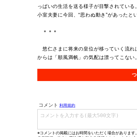
っぱいの生活を送る様子が目撃されている
小室夫妻に今回、“思わぬ動き”があったと
＊＊＊
悠仁さまに将来の皇位が移っていく流れは
からは「順風満帆」の気配は漂ってこない。.
つ