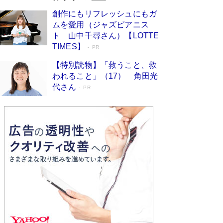
びる」俳優・高嶋政伸が家族に教わっ
創作にもリフレッシュにもガ
た“人を育てるコツ”…芸への考え方を明か
ムを愛用（ジャズピアニス
す
Book Bang
ト 山中千尋さん）【LOTTE
「『火垂るの墓』は、大嘘である」原作者が抱き
TIMES】
PR
続けた“自責の念”とは…「自己憐憫は描きたくな
い」監督が徹底的にこだわったこと（後編） #
【特別読物】「救うこと、救
戦争の記憶
Book Bang
われること」（17） 角田光
代さん
美輪明宏 晩年の回答を集めた『ほほえんで生き
PR
るための人生相談』がランクイン［エンターテイ
メントベストセラー］
Book Bang
「宇宙兄弟」最終46巻がベストセラー1位 宇宙
開発への関心を押し上げた18年の物語に幕 特装
版には「宇宙で描かれたマンガ」も収録
Book Bang
友近氏、絶賛！ 鎌倉を舞台に、孤独を抱えた
人々が新たな一歩を踏み出す連作短篇集『海のほ
とりのプラネット』試し読み
Book Bang