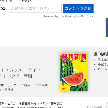
週刊新
熊本地
小室さ
ヒール
｜
エンタメ
｜
ライフ
ガ
｜
ドクター新潮
作権・リンク
｜
ご購入
｜
免責事項
会社新潮社
Co
配信サービスが、著作権者からコンテンツ使用許諾
すべての画像・