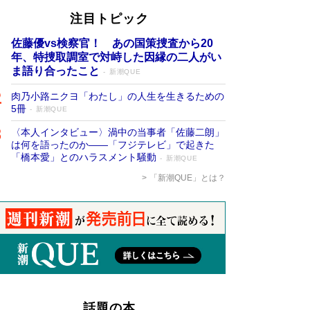
注目トピック
佐藤優vs検察官！ あの国策捜査から20
年、特捜取調室で対峙した因縁の二人がい
ま語り合ったこと
新潮QUE
肉乃小路ニクヨ「わたし」の人生を生きるための
5冊
新潮QUE
〈本人インタビュー〉渦中の当事者「佐藤二朗」
は何を語ったのか――「フジテレビ」で起きた
「橋本愛」とのハラスメント騒動
新潮QUE
「新潮QUE」とは？
話題の本