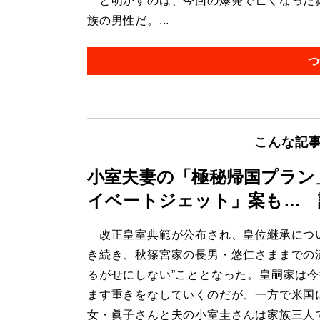
と明かすのは、今回の爆発で亡くなった雑
族の男性だ。...
つ
こんな記
小室夫妻の「極秘帰国プラン
イベートジェット」案も… 
改正皇室典範が公布され、皇位継承につ
き続き、秋篠宮家の長男・悠仁さままでの
るがせにしない”こととなった。皇嗣家は
ます重きをなしていくのだが、一方で米国
女・眞子さんと夫の小室圭さんは家族三人