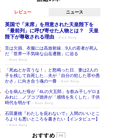
レビュー
ニュース
英国で「末席」を用意された天皇陛下を
「最前列」に呼び寄せた人物とは？ 天皇
陛下が尊敬される理由
Book Bang
舌は欠損、衣服には高放射線…9人の若者が死ん
だ「世界一不気味な山岳遭難」に迫る
Book Bang
「死ぬとか言うな！」と怒鳴った日、妻は2人の
子を残して自死した…夫が「自分の犯した罪や愚
かさ」に向き合う魂の一冊
Book Bang
心を病んだ母が「4Lの大五郎」を飲み干しゲロま
みれに…ノブコブ徳井が「感情を失くした」子供
時代を明かす
Book Bang
石田夏穂『わたしを庇わないで』人間のいいとこ
ろよりも悪いところを書きたい【インタビュー】
Book Bang
「叱って伸びるやつは、褒めたらもっと伸
おすすめ