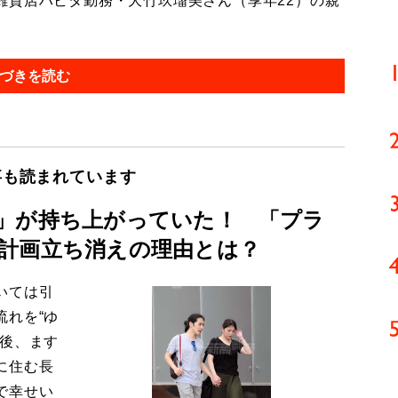
貨店ハビタ勤務・大竹玖瑠美さん（享年22）の親
づきを読む
事も読まれています
」が持ち上がっていた！ 「プラ
計画立ち消えの理由とは？
いては引
流れを“ゆ
今後、ます
に住む長
で幸せい