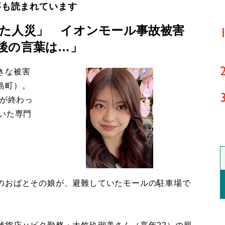
事も読まれています
た人災」 イオンモール事故被害
後の言葉は…」
きな被害
島町）。
導が終わっ
いた専門
のおばとその娘が、避難していたモールの駐車場で