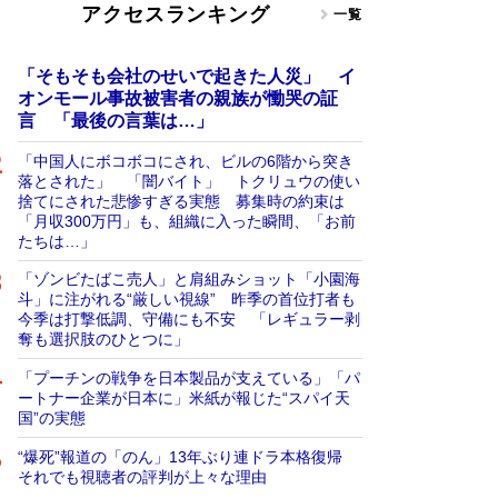
アクセスランキング
一覧
「そもそも会社のせいで起きた人災」 イ
オンモール事故被害者の親族が慟哭の証
言 「最後の言葉は…」
「中国人にボコボコにされ、ビルの6階から突き
落とされた」 「闇バイト」 トクリュウの使い
捨てにされた悲惨すぎる実態 募集時の約束は
「月収300万円」も、組織に入った瞬間、「お前
たちは…」
「ゾンビたばこ売人」と肩組みショット「小園海
斗」に注がれる“厳しい視線” 昨季の首位打者も
今季は打撃低調、守備にも不安 「レギュラー剥
奪も選択肢のひとつに」
「プーチンの戦争を日本製品が支えている」「パ
ートナー企業が日本に」米紙が報じた“スパイ天
国”の実態
“爆死”報道の「のん」13年ぶり連ドラ本格復帰
それでも視聴者の評判が上々な理由