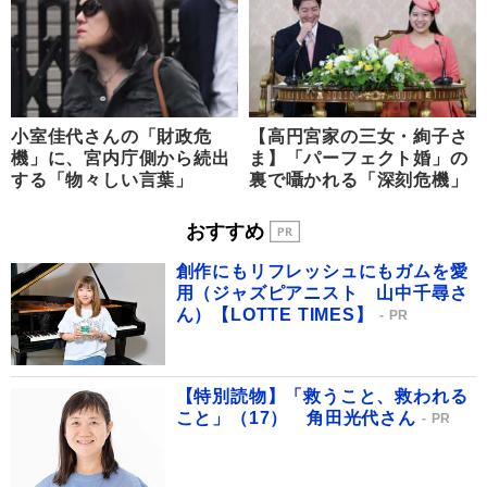
小室佳代さんの「財政危
【高円宮家の三女・絢子さ
機」に、宮内庁側から続出
ま】「パーフェクト婚」の
する「物々しい言葉」
裏で囁かれる「深刻危機」
おすすめ
創作にもリフレッシュにもガムを愛
用（ジャズピアニスト 山中千尋さ
ん）【LOTTE TIMES】
PR
【特別読物】「救うこと、救われる
こと」（17） 角田光代さん
PR