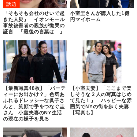
話題
「そもそも会社のせいで起
小室圭さんが購入した1億
きた人災」 イオンモール
円マイホーム
事故被害者の親族が慟哭の
証言 「最後の言葉は…」
【最新写真48枚】「パーテ
【小室夫妻】「ここまで楽
ィーにお出かけ？」色気あ
しそうな２人の写真はじめ
ふれるドレッシーな眞子さ
て見た！」 ハッピーな雰
んと、笑顔で手をつなぐ圭
囲気でNYの街を歩く夫妻
さん 小室夫妻のNY生活
【写真も】
の現在の様子を見る