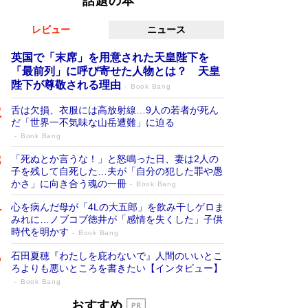
話題の本
レビュー
ニュース
英国で「末席」を用意された天皇陛下を
「最前列」に呼び寄せた人物とは？ 天皇
陛下が尊敬される理由
Book Bang
舌は欠損、衣服には高放射線…9人の若者が死ん
だ「世界一不気味な山岳遭難」に迫る
Book Bang
「死ぬとか言うな！」と怒鳴った日、妻は2人の
子を残して自死した…夫が「自分の犯した罪や愚
かさ」に向き合う魂の一冊
Book Bang
心を病んだ母が「4Lの大五郎」を飲み干しゲロま
みれに…ノブコブ徳井が「感情を失くした」子供
時代を明かす
Book Bang
石田夏穂『わたしを庇わないで』人間のいいとこ
ろよりも悪いところを書きたい【インタビュー】
Book Bang
「叱って伸びるやつは、褒めたらもっと伸
おすすめ