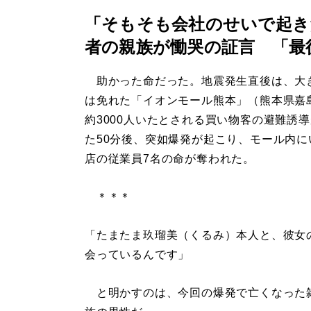
「そもそも会社のせいで起き
者の親族が慟哭の証言 「最
助かった命だった。地震発生直後は、大
は免れた「イオンモール熊本」（熊本県嘉
約3000人いたとされる買い物客の避難誘
た50分後、突如爆発が起こり、モール内に
店の従業員7名の命が奪われた。
＊＊＊
「たまたま玖瑠美（くるみ）本人と、彼女
会っているんです」
と明かすのは、今回の爆発で亡くなった雑