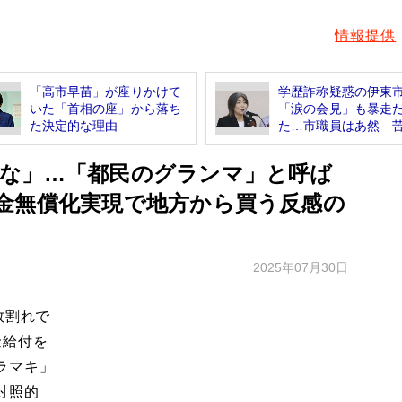
情報提供
「高市早苗」が座りかけて
学歴詐称疑惑の伊東
いた「首相の座」から落ち
「涙の会見」も暴走
た決定的な理由
た…市職員はあ然 苦情
な」…「都民のグランマ」と呼ば
金無償化実現で地方から買う反感の
2025年07月30日
数割れで
金給付を
ラマキ」
対照的