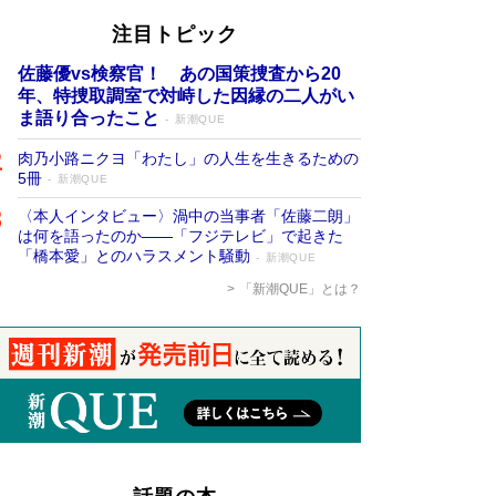
注目トピック
佐藤優vs検察官！ あの国策捜査から20
年、特捜取調室で対峙した因縁の二人がい
ま語り合ったこと
新潮QUE
肉乃小路ニクヨ「わたし」の人生を生きるための
5冊
新潮QUE
〈本人インタビュー〉渦中の当事者「佐藤二朗」
は何を語ったのか――「フジテレビ」で起きた
「橋本愛」とのハラスメント騒動
新潮QUE
「新潮QUE」とは？