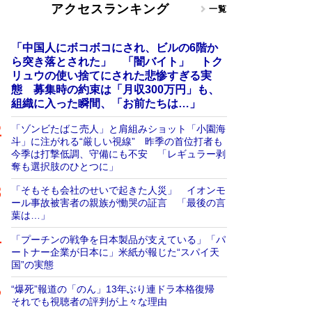
アクセスランキング
一覧
「中国人にボコボコにされ、ビルの6階か
ら突き落とされた」 「闇バイト」 トク
リュウの使い捨てにされた悲惨すぎる実
態 募集時の約束は「月収300万円」も、
組織に入った瞬間、「お前たちは…」
「ゾンビたばこ売人」と肩組みショット「小園海
斗」に注がれる“厳しい視線” 昨季の首位打者も
今季は打撃低調、守備にも不安 「レギュラー剥
奪も選択肢のひとつに」
「そもそも会社のせいで起きた人災」 イオンモ
ール事故被害者の親族が慟哭の証言 「最後の言
葉は…」
「プーチンの戦争を日本製品が支えている」「パ
ートナー企業が日本に」米紙が報じた“スパイ天
国”の実態
“爆死”報道の「のん」13年ぶり連ドラ本格復帰
それでも視聴者の評判が上々な理由