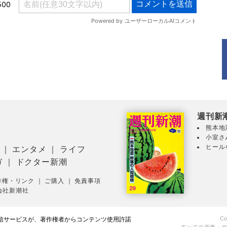
週刊新
熊本地
小室さ
ヒール
｜
エンタメ
｜
ライフ
ガ
｜
ドクター新潮
作権・リンク
｜
ご購入
｜
免責事項
会社新潮社
Co
配信サービスが、著作権者からコンテンツ使用許諾
すべての画像・