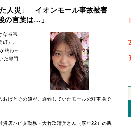
た人災」 イオンモール事故被害
後の言葉は…」
きな被害
島町）。
導が終わっ
いた専門
のおばとその娘が、避難していたモールの駐車場で
貨店ハビタ勤務・大竹玖瑠美さん（享年22）の親