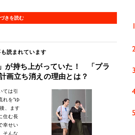
づきを読む
事も読まれています
」が持ち上がっていた！ 「プラ
計画立ち消えの理由とは？
いては引
流れを“ゆ
今後、ます
に住む長
で幸せい
。そんな