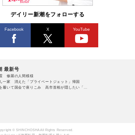
デイリー新潮をフォローする
Facebook
X
YouTube
潮 最新号
震 修羅の人間模様
ん一家 消えた「プライベートジェット」帰国
を履いて国会で座りこみ 高市首相が隠したい「...
pyright © SHINCHOSHA All Rights Reserved.
データについて無断転用・無断転載を禁じます。