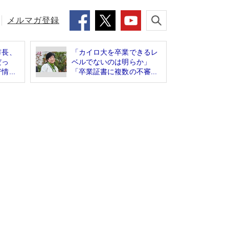
メルマガ登録
市長、
「カイロ大を卒業できるレ
だっ
ベルでないのは明らか」
...
「卒業証書に複数の不審...