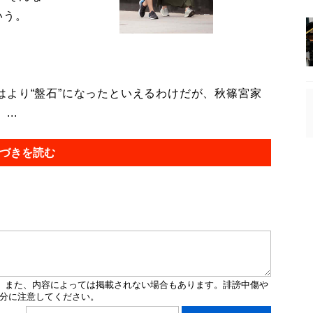
いう。
より“盤石”になったといえるわけだが、秋篠宮家
..
づきを読む