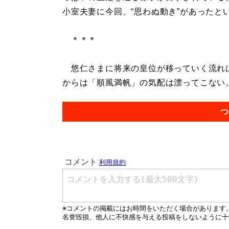
小室夫妻に今回、“思わぬ動き”があったと
＊＊＊
悠仁さまに将来の皇位が移っていく流れは
からは「順風満帆」の気配は漂ってこない。.
つ