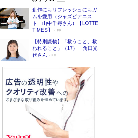
びる」俳優・高嶋政伸が家族に教わっ
創作にもリフレッシュにもガ
た“人を育てるコツ”…芸への考え方を明か
ムを愛用（ジャズピアニス
す
Book Bang
ト 山中千尋さん）【LOTTE
「『火垂るの墓』は、大嘘である」原作者が抱き
TIMES】
PR
続けた“自責の念”とは…「自己憐憫は描きたくな
い」監督が徹底的にこだわったこと（後編） #
【特別読物】「救うこと、救
戦争の記憶
Book Bang
われること」（17） 角田光
代さん
美輪明宏 晩年の回答を集めた『ほほえんで生き
PR
るための人生相談』がランクイン［エンターテイ
メントベストセラー］
Book Bang
「宇宙兄弟」最終46巻がベストセラー1位 宇宙
開発への関心を押し上げた18年の物語に幕 特装
版には「宇宙で描かれたマンガ」も収録
Book Bang
「不意に涙が出そうに…」高嶋政伸が明かし
た“13歳の娘を暴行する役”への葛藤 インティマ
シーコーディネーターに支えられたNHK『大奥』
の裏側
Book Bang