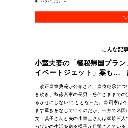
族の男性だ。...
つ
こんな記
小室夫妻の「極秘帰国プラン
イベートジェット」案も… 
改正皇室典範が公布され、皇位継承につ
き続き、秋篠宮家の長男・悠仁さままでの
るがせにしない”こととなった。皇嗣家は
ます重きをなしていくのだが、一方で米国
女・眞子さんと夫の小室圭さんは家族三人
っぱいの生活を送る様子が目撃されている