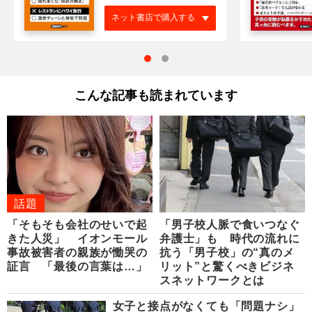
ネット書店で購入する
こんな記事も読まれています
話題
「そもそも会社のせいで起
「男子校人脈で食いつなぐ
きた人災」 イオンモール
弁護士」も 時代の流れに
事故被害者の親族が慟哭の
抗う「男子校」の“真のメ
証言 「最後の言葉は…」
リット”と驚くべきビジネ
スネットワークとは
女子と接点がなくても「問題ナシ」