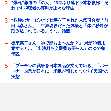
“爆死”報道の「のん」13年ぶり連ドラ本格復帰 そ
れでも視聴者の評判が上々な理由
“数秒のサービス”で仕事を干された人気司会者「前
田武彦さん」 生涯現役だった気概と「体に秒針が
刻み込まれているような」話芸
板東英二さん「ゆで卵おまへんか？」 局が20個用
意すると… 「出演料も交通費も要らん」のゆで卵
伝説
「プーチンの戦争を日本製品が支えている」「パー
トナー企業が日本に」米紙が報じた“スパイ天国”の
実態