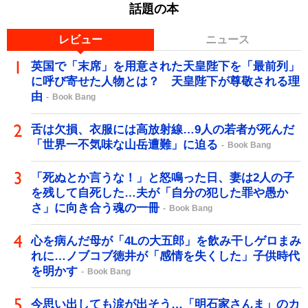
話題の本
レビュー
ニュース
英国で「末席」を用意された天皇陛下を「最前列」
に呼び寄せた人物とは？ 天皇陛下が尊敬される理
由
Book Bang
舌は欠損、衣服には高放射線…9人の若者が死んだ
「世界一不気味な山岳遭難」に迫る
Book Bang
「死ぬとか言うな！」と怒鳴った日、妻は2人の子
を残して自死した…夫が「自分の犯した罪や愚か
さ」に向き合う魂の一冊
Book Bang
心を病んだ母が「4Lの大五郎」を飲み干しゲロまみ
れに…ノブコブ徳井が「感情を失くした」子供時代
を明かす
Book Bang
今思い出しても涙が出そう…「明石家さんま」のカ