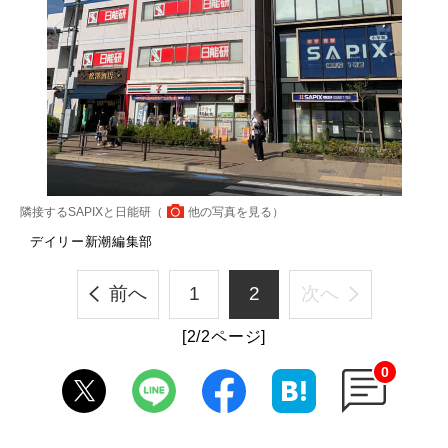
隣接するSAPIXと日能研（
他の写真を見る
）
デイリー新潮編集部
前へ
1
2
次へ
[2/2ページ]
0