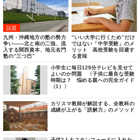
話題
九州・沖縄地方の塾の勢力
“いい大学に行くため”だけ
争い――北と南の二強、流
ではない「中学受験」のメ
入する関西資本、地元名門
リット 高校受験を回避す
塾の“三つ巴”
る意味
小学生に毎日129分テレビを見せて
よいのか問題 〈子供に最良な受験
時期は？ 悩める親への完全ガイド
（1）〉
カリスマ教師が解説する、全教科の
成績が上がる「読解力」のメソッド
子供3人をスタンフォードに入れた