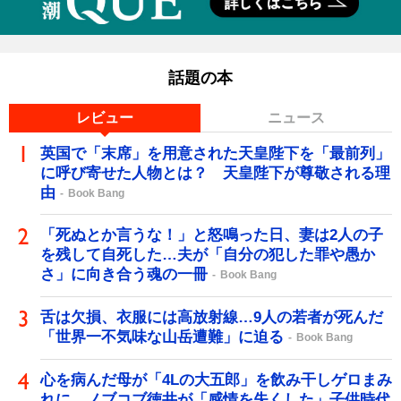
話題の本
レビュー
ニュース
英国で「末席」を用意された天皇陛下を「最前列」
に呼び寄せた人物とは？ 天皇陛下が尊敬される理
由
Book Bang
「死ぬとか言うな！」と怒鳴った日、妻は2人の子
を残して自死した…夫が「自分の犯した罪や愚か
さ」に向き合う魂の一冊
Book Bang
舌は欠損、衣服には高放射線…9人の若者が死んだ
「世界一不気味な山岳遭難」に迫る
Book Bang
心を病んだ母が「4Lの大五郎」を飲み干しゲロまみ
れに…ノブコブ徳井が「感情を失くした」子供時代