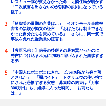
レスキュー隊が救えなかった命 近隣住民が明かす
「二次被害を出さないのが訓練の鉄則になっている
様子」
「玖瑠美の最期の言葉は…」 イオンモール事故被
害者の親族が慟哭の証言 「おばたちは制止できな
かった自分たちを責めている」 さらに、間一髪で
事故を免れた従業員の証言も
【豊臣兄弟！】信長の後継者の最右翼だったのに
秀吉につけ込まれ兄に切腹に追い込まれた無惨すぎ
る弟
「中国人にボコボコにされ、ビルの6階から突き落
とされた」 「闇バイト」 トクリュウの使い捨て
にされた悲惨すぎる実態 募集時の約束は「月収
300万円」も、組織に入った瞬間、「お前たち
は…」