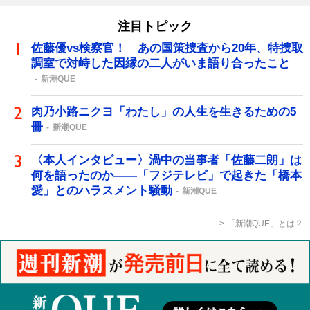
注目トピック
佐藤優vs検察官！ あの国策捜査から20年、特捜取
調室で対峙した因縁の二人がいま語り合ったこと
新潮QUE
肉乃小路ニクヨ「わたし」の人生を生きるための5
冊
新潮QUE
〈本人インタビュー〉渦中の当事者「佐藤二朗」は
何を語ったのか――「フジテレビ」で起きた「橋本
愛」とのハラスメント騒動
新潮QUE
「新潮QUE」とは？