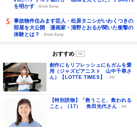
を明かす
Book Bang
事故物件住みます芸人・松原タニシがいわくつきの
部屋を大公開 漫画家・清野とおるが聞いた衝撃の
体験とは？
Book Bang
おすすめ
創作にもリフレッシュにもガムを愛
用（ジャズピアニスト 山中千尋さ
ん）【LOTTE TIMES】
PR
【特別読物】「救うこと、救われる
こと」（17） 角田光代さん
PR