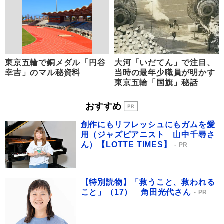
東京五輪で銅メダル「円谷
大河「いだてん」で注目、
幸吉」のマル秘資料
当時の最年少職員が明かす
東京五輪「国旗」秘話
おすすめ
創作にもリフレッシュにもガムを愛
用（ジャズピアニスト 山中千尋さ
ん）【LOTTE TIMES】
PR
【特別読物】「救うこと、救われる
こと」（17） 角田光代さん
PR