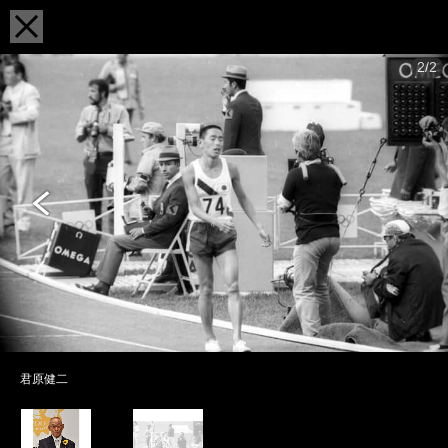
2/2
君原健二