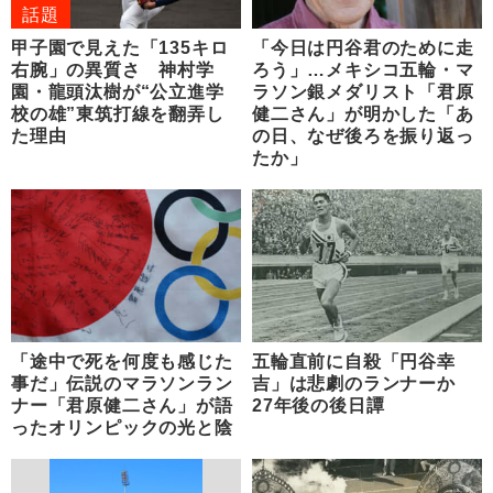
話題
甲子園で見えた「135キロ
「今日は円谷君のために走
右腕」の異質さ 神村学
ろう」…メキシコ五輪・マ
園・龍頭汰樹が“公立進学
ラソン銀メダリスト「君原
校の雄”東筑打線を翻弄し
健二さん」が明かした「あ
た理由
の日、なぜ後ろを振り返っ
たか」
「途中で死を何度も感じた
五輪直前に自殺「円谷幸
事だ」伝説のマラソンラン
吉」は悲劇のランナーか
ナー「君原健二さん」が語
27年後の後日譚
ったオリンピックの光と陰