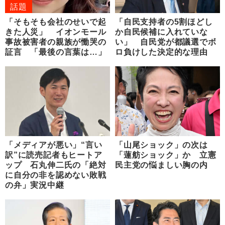
話題
「そもそも会社のせいで起
「自民支持者の5割ほどし
きた人災」 イオンモール
か自民候補に入れていな
事故被害者の親族が慟哭の
い」 自民党が都議選でボ
証言 「最後の言葉は…」
ロ負けした決定的な理由
「メディアが悪い」“言い
「山尾ショック」の次は
訳”に読売記者もヒートア
「蓮舫ショック」か 立憲
ップ 石丸伸二氏の「絶対
民主党の悩ましい胸の内
に自分の非を認めない敗戦
の弁」実況中継