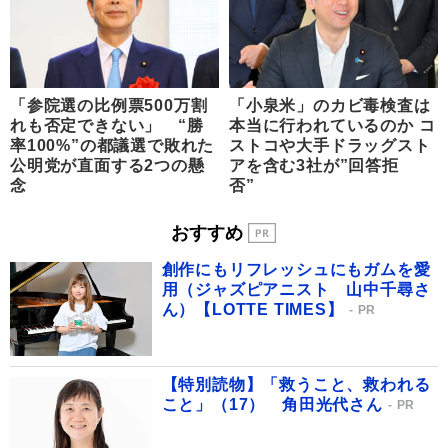
「参院選の比例票500万割
「小泉米」のカビ毒検査は
れも否定できない」 “勝
本当に行われているのか コ
率100%”の都議選で敗れた
ストコや大手ドラッグスト
公明党が直面する2つの懸
アを含む3社が”回答拒
念
否”
おすすめ
創作にもリフレッシュにもガムを愛
用（ジャズピアニスト 山中千尋さ
ん）【LOTTE TIMES】
PR
【特別読物】「救うこと、救われる
こと」（17） 角田光代さん
PR