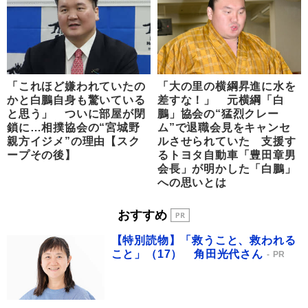
「これほど嫌われていたの
「大の里の横綱昇進に水を
かと白鵬自身も驚いている
差すな！」 元横綱「白
と思う」 ついに部屋が閉
鵬」協会の“猛烈クレー
鎖に…相撲協会の“宮城野
ム”で退職会見をキャンセ
親方イジメ”の理由【スク
ルさせられていた 支援す
ープその後】
るトヨタ自動車「豊田章男
会長」が明かした「白鵬」
への思いとは
おすすめ
【特別読物】「救うこと、救われる
こと」（17） 角田光代さん
PR