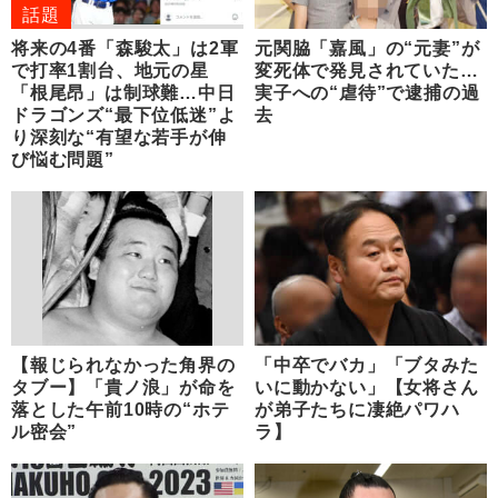
話題
将来の4番「森駿太」は2軍
元関脇「嘉風」の“元妻”が
で打率1割台、地元の星
変死体で発見されていた…
「根尾昂」は制球難…中日
実子への“虐待”で逮捕の過
ドラゴンズ“最下位低迷”よ
去
り深刻な“有望な若手が伸
び悩む問題”
【報じられなかった角界の
「中卒でバカ」「ブタみた
タブー】「貴ノ浪」が命を
いに動かない」【女将さん
落とした午前10時の“ホテ
が弟子たちに凄絶パワハ
ル密会”
ラ】