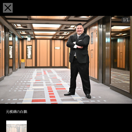
1/1
元横綱の白鵬