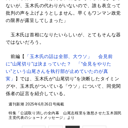
ないが、玉木氏の代わりがいないので、誰も表立って
批判の声を上げようとしません。早くもワンマン政党
の限界が露呈してしまった」
玉木氏は首相になりたいらしいが、とてもそんな器
ではないだろう。
前編【
「玉木氏の話は全部、大ウソ」 会見前
に“山尾切り”は決まっていた？ 「“会見をやりた
い”という山尾さんを執行部が止めていたのが真
実」
】では、玉木氏が“山尾切り”を決断したタイミン
グや、玉木氏がついている「ウソ」について、同党関
係者の証言を紹介している。
週刊新潮 2025年6月26日号掲載
特集「公認取り消しの全内幕 山尾志桜里を激怒させた玉木国民
主党代表のショートメッセージ」より