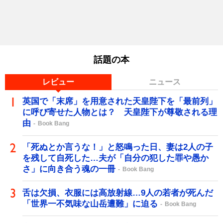
話題の本
レビュー
ニュース
英国で「末席」を用意された天皇陛下を「最前列」
に呼び寄せた人物とは？ 天皇陛下が尊敬される理
由
Book Bang
「死ぬとか言うな！」と怒鳴った日、妻は2人の子
を残して自死した…夫が「自分の犯した罪や愚か
さ」に向き合う魂の一冊
Book Bang
舌は欠損、衣服には高放射線…9人の若者が死んだ
「世界一不気味な山岳遭難」に迫る
Book Bang