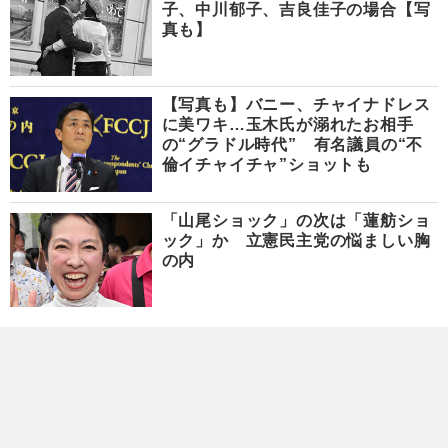
子、中川郁子、吉良佳子の場合【写
真も】
【写真も】バニー、チャイナドレス
に美ワキ…玉木氏が溺れたお相手
の“グラドル時代” 有名議員の“不
倫イチャイチャ”ショットも
「山尾ショック」の次は「蓮舫ショ
ック」か 立憲民主党の悩ましい胸
の内