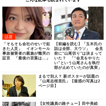
話題
「そもそも会社のせいで起
【前編を読む】「玉木氏の
きた人災」 イオンモール
話は全部、大ウソ」 会見
事故被害者の親族が慟哭の
前に“山尾切り”は決まって
証言 「最後の言葉は…」
いた？ 「“会見をやりた
い”という山尾さんを執行
部が止めていたのが真実」
まるで別人？ 新ポスターが話題の
「山尾志桜里氏」【疑惑の写真は2
ページ目】
【女性議員の路チュー】田中美絵