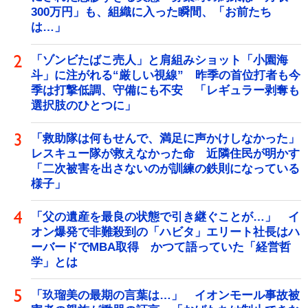
300万円」も、組織に入った瞬間、「お前たち
は…」
「ゾンビたばこ売人」と肩組みショット「小園海
斗」に注がれる“厳しい視線” 昨季の首位打者も今
季は打撃低調、守備にも不安 「レギュラー剥奪も
選択肢のひとつに」
「救助隊は何もせんで、満足に声かけしなかった」
レスキュー隊が救えなかった命 近隣住民が明かす
「二次被害を出さないのが訓練の鉄則になっている
様子」
「父の遺産を最良の状態で引き継ぐことが…」 イ
オン爆発で非難殺到の「ハビタ」エリート社長はハ
ーバードでMBA取得 かつて語っていた「経営哲
学」とは
「玖瑠美の最期の言葉は…」 イオンモール事故被