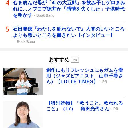
心を病んだ母が「4Lの大五郎」を飲み干しゲロまみ
れに…ノブコブ徳井が「感情を失くした」子供時代
を明かす
Book Bang
石田夏穂『わたしを庇わないで』人間のいいところ
よりも悪いところを書きたい【インタビュー】
Book Bang
おすすめ
創作にもリフレッシュにもガムを愛
用（ジャズピアニスト 山中千尋さ
ん）【LOTTE TIMES】
PR
【特別読物】「救うこと、救われる
こと」（17） 角田光代さん
PR