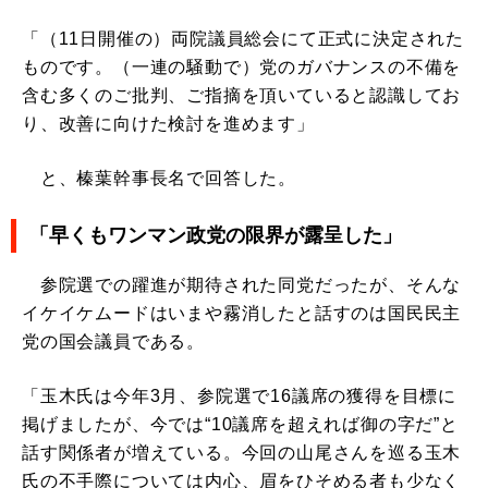
「（11日開催の）両院議員総会にて正式に決定された
ものです。（一連の騒動で）党のガバナンスの不備を
含む多くのご批判、ご指摘を頂いていると認識してお
り、改善に向けた検討を進めます」
と、榛葉幹事長名で回答した。
「早くもワンマン政党の限界が露呈した」
参院選での躍進が期待された同党だったが、そんな
イケイケムードはいまや霧消したと話すのは国民民主
党の国会議員である。
「玉木氏は今年3月、参院選で16議席の獲得を目標に
掲げましたが、今では“10議席を超えれば御の字だ”と
話す関係者が増えている。今回の山尾さんを巡る玉木
氏の不手際については内心、眉をひそめる者も少なく