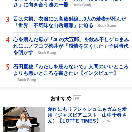
さ」に向き合う魂の一冊
Book Bang
舌は欠損、衣服には高放射線…9人の若者が死んだ
「世界一不気味な山岳遭難」に迫る
Book Bang
心を病んだ母が「4Lの大五郎」を飲み干しゲロまみ
れに…ノブコブ徳井が「感情を失くした」子供時代
を明かす
Book Bang
石田夏穂『わたしを庇わないで』人間のいいところ
よりも悪いところを書きたい【インタビュー】
Book Bang
おすすめ
創作にもリフレッシュにもガムを愛
用（ジャズピアニスト 山中千尋さ
ん）【LOTTE TIMES】
PR