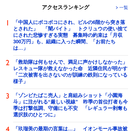
アクセスランキング
一覧
「中国人にボコボコにされ、ビルの6階から突き落
とされた」 「闇バイト」 トクリュウの使い捨て
にされた悲惨すぎる実態 募集時の約束は「月収
300万円」も、組織に入った瞬間、「お前たち
は…」
「救助隊は何もせんで、満足に声かけしなかった」
レスキュー隊が救えなかった命 近隣住民が明かす
「二次被害を出さないのが訓練の鉄則になっている
様子」
「ゾンビたばこ売人」と肩組みショット「小園海
斗」に注がれる“厳しい視線” 昨季の首位打者も今
季は打撃低調、守備にも不安 「レギュラー剥奪も
選択肢のひとつに」
「玖瑠美の最期の言葉は…」 イオンモール事故被