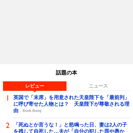
話題の本
レビュー
ニュース
英国で「末席」を用意された天皇陛下を「最前列」
に呼び寄せた人物とは？ 天皇陛下が尊敬される理
由
Book Bang
「死ぬとか言うな！」と怒鳴った日、妻は2人の子
を残して自死した…夫が「自分の犯した罪や愚か