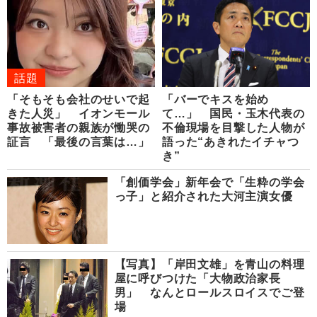
話題
「そもそも会社のせいで起
「バーでキスを始め
きた人災」 イオンモール
て…」 国民・玉木代表の
事故被害者の親族が慟哭の
不倫現場を目撃した人物が
証言 「最後の言葉は…」
語った“あきれたイチャつ
き”
「創価学会」新年会で「生粋の学会
っ子」と紹介された大河主演女優
【写真】「岸田文雄」を青山の料理
屋に呼びつけた「大物政治家長
男」 なんとロールスロイスでご登
場