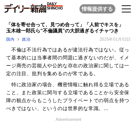
情報提供する
「体を寄せ合って、見つめ合って」「人前でキスを」
玉木雄一郎氏ら“不倫議員”の大胆過ぎるイチャつき
国内
政治
2025年01月02日
不倫は不法行為ではあるが違法行為ではない。従っ
て基本的には当事者間の問題に過ぎないのだが、イメ
ージ商売の芸能人や公的な存在の政治家に関しては一
定の注目、批判を集めるのが常である。
特に政治家の場合、機密情報に触れ得る立場である
こと、また政策に関与する立場であることから安全保
障の観点からもこうしたプライベートでの弱点を持つ
べきではない、というのは世界的な常識。...
Advertisement