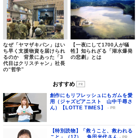
なぜ「ヤマザキパン」はい
【一夜にして1700人が犠
ち早く支援物資を届けられ
牲】知られざる「湖水爆発
るのか 背景にあった「3
の悲劇」とは
代目はクリスチャン」社長
の“哲学”
おすすめ
創作にもリフレッシュにもガムを愛
用（ジャズピアニスト 山中千尋さ
ん）【LOTTE TIMES】
PR
【特別読物】「救うこと、救われる
こと」（17） 角田光代さん
PR