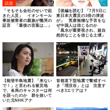
話題
「そもそも会社のせいで起
【後編を読む】「7月5日に
きた人災」 イオンモール
東日本大震災の3倍の津波
事故被害者の親族が慟哭の
が」 荒唐無稽な予言をな
証言 「最後の言葉は…」
ぜ中国人は信じるのか
「風水が重要視され、超自
然的なことを信じる土壌」
【能登半島地震】「来ない
首都直下型地震で警戒すべ
で！」と言われる被災地
き「埋没谷」とは 注意す
で、各局のキャスターは何
べき3エリアは？
を語ったのか 群を抜いて
いた元NHKアナ