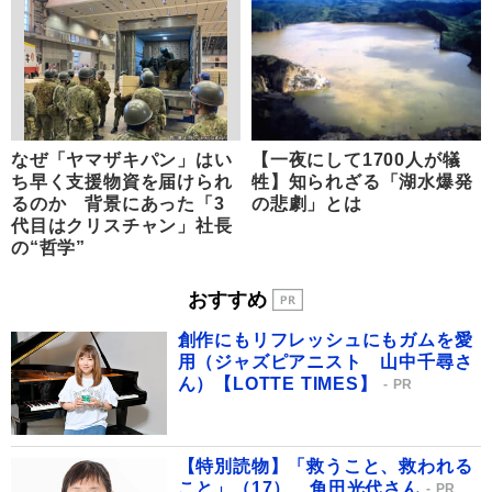
なぜ「ヤマザキパン」はい
【一夜にして1700人が犠
ち早く支援物資を届けられ
牲】知られざる「湖水爆発
るのか 背景にあった「3
の悲劇」とは
代目はクリスチャン」社長
の“哲学”
おすすめ
創作にもリフレッシュにもガムを愛
用（ジャズピアニスト 山中千尋さ
ん）【LOTTE TIMES】
PR
【特別読物】「救うこと、救われる
こと」（17） 角田光代さん
PR