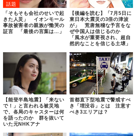
話題
「そもそも会社のせいで起
【後編を読む】「7月5日に
きた人災」 イオンモール
東日本大震災の3倍の津波
事故被害者の親族が慟哭の
が」 荒唐無稽な予言をな
証言 「最後の言葉は…」
ぜ中国人は信じるのか
「風水が重要視され、超自
然的なことを信じる土壌」
【能登半島地震】「来ない
首都直下型地震で警戒すべ
で！」と言われる被災地
き「埋没谷」とは 注意す
で、各局のキャスターは何
べき3エリアは？
を語ったのか 群を抜いて
いた元NHKアナ