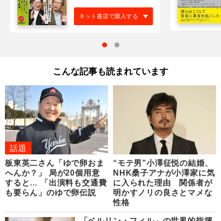
ネット書店で購入する
こんな記事も読まれています
話題
板東英二さん「ゆで卵おま
“モテ男”小澤征悦の結婚、
へんか？」 局が20個用意
NHK桑子アナが小澤家に気
すると… 「出演料も交通費
に入られた理由 関係者が
も要らん」のゆで卵伝説
明かすノリの良さとマメな
性格
「ベルリン・フィル」の世界的指揮