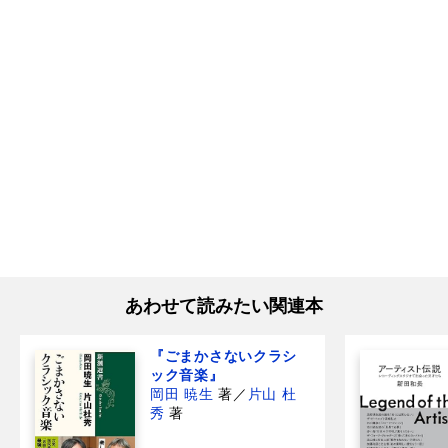
あわせて読みたい関連本
『ごまかさないクラシ
ック音楽』
岡田 暁生
著
／
片山 杜
秀
著