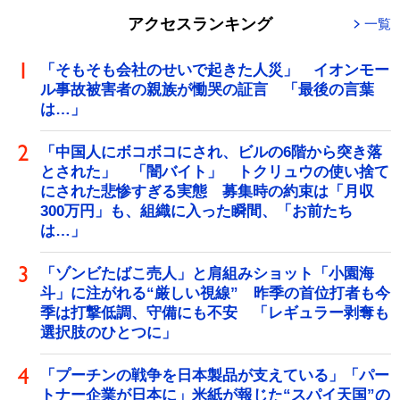
アクセスランキング
一覧
「そもそも会社のせいで起きた人災」 イオンモー
ル事故被害者の親族が慟哭の証言 「最後の言葉
は…」
「中国人にボコボコにされ、ビルの6階から突き落
とされた」 「闇バイト」 トクリュウの使い捨て
にされた悲惨すぎる実態 募集時の約束は「月収
300万円」も、組織に入った瞬間、「お前たち
は…」
「ゾンビたばこ売人」と肩組みショット「小園海
斗」に注がれる“厳しい視線” 昨季の首位打者も今
季は打撃低調、守備にも不安 「レギュラー剥奪も
選択肢のひとつに」
「プーチンの戦争を日本製品が支えている」「パー
トナー企業が日本に」米紙が報じた“スパイ天国”の