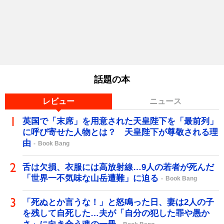
話題の本
レビュー
ニュース
英国で「末席」を用意された天皇陛下を「最前列」
に呼び寄せた人物とは？ 天皇陛下が尊敬される理
由
Book Bang
舌は欠損、衣服には高放射線…9人の若者が死んだ
「世界一不気味な山岳遭難」に迫る
Book Bang
「死ぬとか言うな！」と怒鳴った日、妻は2人の子
を残して自死した…夫が「自分の犯した罪や愚か