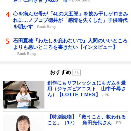
さ」に向き合う魂の一冊
Book Bang
心を病んだ母が「4Lの大五郎」を飲み干しゲロまみ
れに…ノブコブ徳井が「感情を失くした」子供時代
を明かす
Book Bang
石田夏穂『わたしを庇わないで』人間のいいところ
よりも悪いところを書きたい【インタビュー】
Book Bang
おすすめ
創作にもリフレッシュにもガムを愛
用（ジャズピアニスト 山中千尋さ
ん）【LOTTE TIMES】
PR
【特別読物】「救うこと、救われる
こと」（17） 角田光代さん
PR