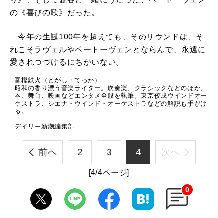
の《喜びの歌》だった。
今年の生誕100年を超えても、そのサウンドは、そ
れこそラヴェルやベートーヴェンとならんで、永遠に
愛されつづけるにちがいない。
富樫鉄火（とがし・てっか）
昭和の香り漂う音楽ライター。吹奏楽、クラシックなどのほか、
本、舞台、映画などエンタメ全般を執筆。東京佼成ウインドオー
ケストラ、シエナ・ウインド・オーケストラなどの解説も手がけ
る。
デイリー新潮編集部
前へ
2
3
4
次へ
[4/4ページ]
0