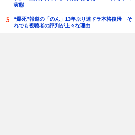
実態
“爆死”報道の「のん」13年ぶり連ドラ本格復帰 そ
れでも視聴者の評判が上々な理由