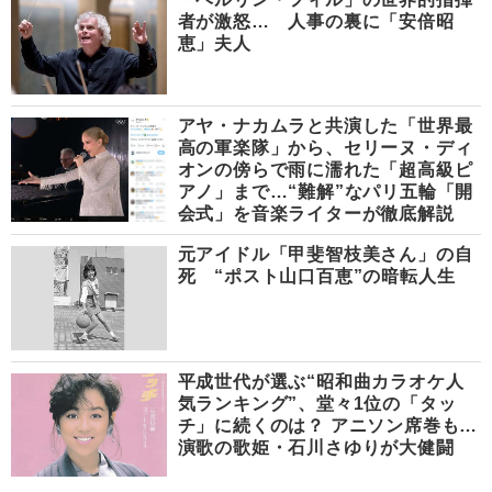
者が激怒… 人事の裏に「安倍昭
恵」夫人
アヤ・ナカムラと共演した「世界最
高の軍楽隊」から、セリーヌ・ディ
オンの傍らで雨に濡れた「超高級ピ
アノ」まで…“難解”なパリ五輪「開
会式」を音楽ライターが徹底解説
元アイドル「甲斐智枝美さん」の自
死 “ポスト山口百恵”の暗転人生
平成世代が選ぶ“昭和曲カラオケ人
気ランキング”、堂々1位の「タッ
チ」に続くのは？ アニソン席巻も…
演歌の歌姫・石川さゆりが大健闘