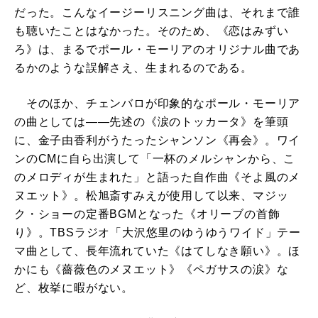
だった。こんなイージーリスニング曲は、それまで誰
も聴いたことはなかった。そのため、《恋はみずい
ろ》は、まるでポール・モーリアのオリジナル曲であ
るかのような誤解さえ、生まれるのである。
そのほか、チェンバロが印象的なポール・モーリア
の曲としては――先述の《涙のトッカータ》を筆頭
に、金子由香利がうたったシャンソン《再会》。ワイ
ンのCMに自ら出演して「一杯のメルシャンから、こ
のメロディが生まれた」と語った自作曲《そよ風のメ
ヌエット》。松旭斎すみえが使用して以来、マジッ
ク・ショーの定番BGMとなった《オリーブの首飾
り》。TBSラジオ「大沢悠里のゆうゆうワイド」テー
マ曲として、長年流れていた《はてしなき願い》。ほ
かにも《薔薇色のメヌエット》《ペガサスの涙》な
ど、枚挙に暇がない。