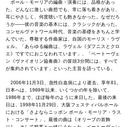
ポール・モーリアの編曲・演奏には、品格があっ
た。どんなに激しい曲想でも、常に落ち着きがあり、
耳にやさしく、何度聴いても飽きなかった。なぜだろ
うか――彼の音楽の基本には、クラシックがあった。
コンセルヴァトワール時代、音楽の基礎をきちんと学
んでいた。尊敬する作曲家は、自国のモーリス・ラヴ
ェル。「あらゆる編曲は、ラヴェル《ダフニスとクロ
エ》ですでにおこなわれています」、「ベートーヴェ
ン《ヴァイオリン協奏曲》の冒頭3分間には、すべて
が集約されています」といった主旨を語っている。
2006年11月3日、急性白血病により逝去。享年81。
日本へは、1969年以来、いくつかの年を除いて、
1986年まで、ほぼ毎年のように来日した。最後の来
日は、1998年11月29日、大阪フェスティバルホール
における「さよならニッポン ポール・モーリア・ラス
ト・コンサート」。最後の曲は《オリーブの首飾
り》、そして観客と一緒にうたった、ベートーヴェン