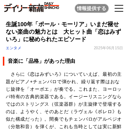
情報提供する
生誕100年「ポール・モーリア」いまだ褪せ
ない楽曲の魅力とは 大ヒット曲「恋はみず
いろ」に秘められたエピソード
エンタメ
2025年06月15日
音楽に「品格」があった理由
さらに《恋はみずいろ》についていえば、最初の主
題がピアノ+チェンバロで弾かれ、繰り返す際はおな
じ旋律を「オーボエ」が奏でる。これまた、ヨーロッ
パ特有の古典的楽器である。イージーリスニングなら
ではのストリングス（弦楽器群）が主旋律で登場する
のは、ようやく、そのあとだ（ラヴェル《ボレロ》も
似た構成だった）。間奏でもチェンバロがアルペジオ
（分散和音）を弾くが、これも当時としては実に新鮮