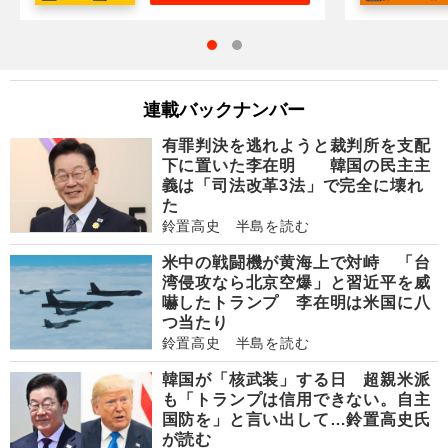
連載バックナンバー
有罪判決を逃れようと裁判所を支配
下に置いた李在明 韓国の民主主
義は「司法改革3法」で完全に壊れ
た
鈴置高史 半島を読む
米中の戦闘機が黄海上で対峙 「台
湾侵攻なら北京空爆」と習近平を威
嚇したトランプ 李在明は米国に八
つ当たり
鈴置高史 半島を読む
韓国が「核武装」する日 超親米派
も「トランプは信用できない。自主
国防を」と言い出して…鈴置高史氏
が読む