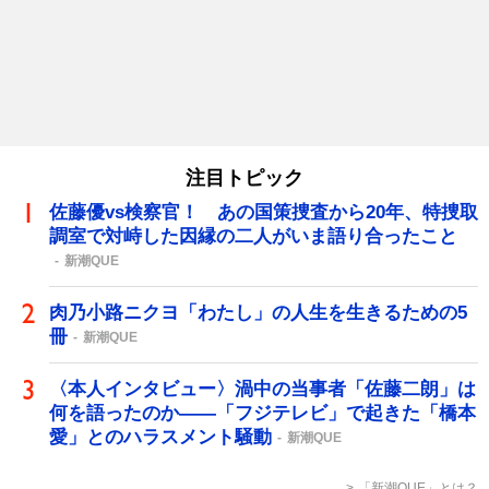
注目トピック
佐藤優vs検察官！ あの国策捜査から20年、特捜取
調室で対峙した因縁の二人がいま語り合ったこと
新潮QUE
肉乃小路ニクヨ「わたし」の人生を生きるための5
冊
新潮QUE
〈本人インタビュー〉渦中の当事者「佐藤二朗」は
何を語ったのか――「フジテレビ」で起きた「橋本
愛」とのハラスメント騒動
新潮QUE
「新潮QUE」とは？