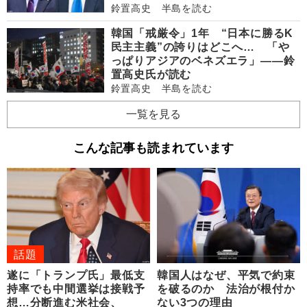
鈴置高史 半島を読む
韓国「戒厳令」1年 “日本に勝るK
民主主義”の誇りはどこへ… 「や
っぱりアジアのベネズエラ」――鈴
置高史氏が読む
鈴置高史 半島を読む
一覧を見る
こんな記事も読まれています
話題
遂に「トランプ氏」最低支
韓国人はなぜ、平気で約束
持率でも中間選挙は接戦予
を破るのか 法治が根付か
想…分断進む米社会、
ない3つの理由