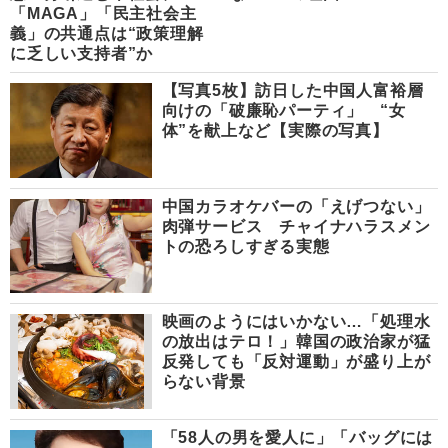
「MAGA」「民主社会主
義」の共通点は“政策理解
に乏しい支持者”か
【写真5枚】訪日した中国人富裕層
向けの「破廉恥パーティ」 “女
体”を献上など【実際の写真】
中国カラオケバーの「えげつない」
肉弾サービス チャイナハラスメン
トの恐ろしすぎる実態
映画のようにはいかない…「処理水
の放出はテロ！」韓国の政治家が猛
反発しても「反対運動」が盛り上が
らない背景
「58人の男を愛人に」「バッグには