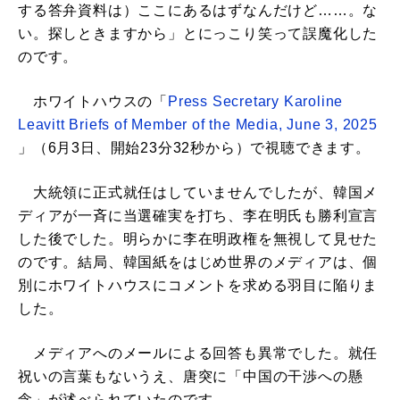
する答弁資料は）ここにあるはずなんだけど……。な
い。探しときますから」とにっこり笑って誤魔化した
のです。
ホワイトハウスの「
Press Secretary Karoline
Leavitt Briefs of Member of the Media, June 3, 2025
」（6月3日、開始23分32秒から）で視聴できます。
大統領に正式就任はしていませんでしたが、韓国メ
ディアが一斉に当選確実を打ち、李在明氏も勝利宣言
した後でした。明らかに李在明政権を無視して見せた
のです。結局、韓国紙をはじめ世界のメディアは、個
別にホワイトハウスにコメントを求める羽目に陥りま
した。
メディアへのメールによる回答も異常でした。就任
祝いの言葉もないうえ、唐突に「中国の干渉への懸
念」が述べられていたのです。