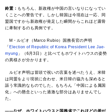
鈴置：
もちろん、新政権が中国の言いなりになってい
くことへの警告です。しかし韓国は今現在は一応、同
盟国ですから新政権が発足した瞬間からこれほど露骨
に牽制するのも異例です。
M・ルビオ（Marco Rubio）国務長官の声明
「
Election of Republic of Korea President Lee Jae-
myung
」（6月3日）と比べてもホワイトハウスの姿勢
の異様さが分かります。
ルビオ声明は冒頭で祝いの言葉を述べたうえ、米韓
は同盟をより現状に合わせ、米日韓の協力も深めると
謳う常識的なものでした。もちろん「中国による属国
化」への懸念といった過激な部分はありませんでし
た。
――なぜ、ホワイトハウスと国務省でこれほどの差が