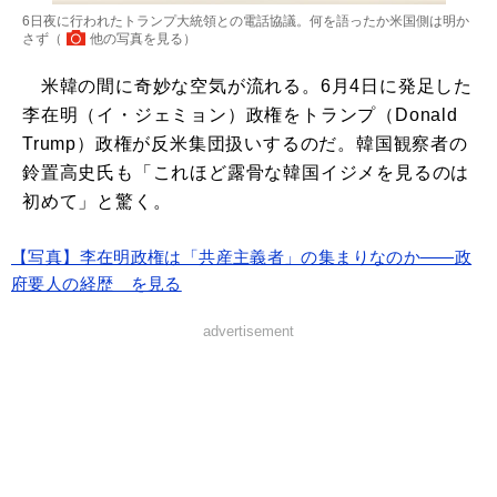
6日夜に行われたトランプ大統領との電話協議。何を語ったか米国側は明か
さず（
他の写真を見る
）
米韓の間に奇妙な空気が流れる。6月4日に発足した
李在明（イ・ジェミョン）政権をトランプ（Donald
Trump）政権が反米集団扱いするのだ。韓国観察者の
鈴置高史氏も「これほど露骨な韓国イジメを見るのは
初めて」と驚く。
【写真】李在明政権は「共産主義者」の集まりなのか――政
府要人の経歴 を見る
advertisement