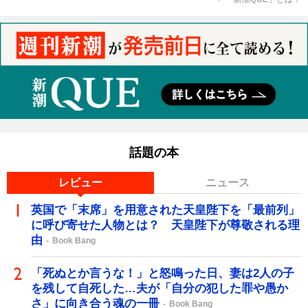
話題の本
レビュー
ニュース
英国で「末席」を用意された天皇陛下を「最前列」
に呼び寄せた人物とは？ 天皇陛下が尊敬される理
由
Book Bang
「死ぬとか言うな！」と怒鳴った日、妻は2人の子
を残して自死した…夫が「自分の犯した罪や愚か
さ」に向き合う魂の一冊
Book Bang