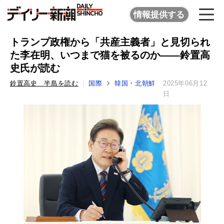
情報提供する
トランプ政権から「共産主義者」と見切られ
た李在明、いつまで猫を被るのか――鈴置高
史氏が読む
鈴置高史 半島を読む
国際
韓国・北朝鮮
2025年06月12
日