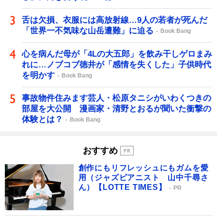
舌は欠損、衣服には高放射線…9人の若者が死んだ
「世界一不気味な山岳遭難」に迫る
Book Bang
心を病んだ母が「4Lの大五郎」を飲み干しゲロまみ
れに…ノブコブ徳井が「感情を失くした」子供時代
を明かす
Book Bang
事故物件住みます芸人・松原タニシがいわくつきの
部屋を大公開 漫画家・清野とおるが聞いた衝撃の
体験とは？
Book Bang
おすすめ
創作にもリフレッシュにもガムを愛
用（ジャズピアニスト 山中千尋さ
ん）【LOTTE TIMES】
PR