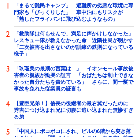
「まるで難民キャンプ」 避難所の劣悪な環境に専
門家も「びっくりした」 車中泊にもリスクが
「熱したフライパンに飛び込むようなもの」
「救助隊は何もせんで、満足に声かけしなかった」
レスキュー隊が救えなかった命 近隣住民が明かす
「二次被害を出さないのが訓練の鉄則になっている
様子」
「玖瑠美の最期の言葉は…」 イオンモール事故被
害者の親族が慟哭の証言 「おばたちは制止できな
かった自分たちを責めている」 さらに、間一髪で
事故を免れた従業員の証言も
【豊臣兄弟！】信長の後継者の最右翼だったのに
秀吉につけ込まれ兄に切腹に追い込まれた無惨すぎ
る弟
「中国人にボコボコにされ、ビルの6階から突き落