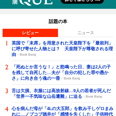
話題の本
レビュー
ニュース
英国で「末席」を用意された天皇陛下を「最前列」
に呼び寄せた人物とは？ 天皇陛下が尊敬される理
由
Book Bang
「死ぬとか言うな！」と怒鳴った日、妻は2人の子
を残して自死した…夫が「自分の犯した罪や愚か
さ」に向き合う魂の一冊
Book Bang
舌は欠損、衣服には高放射線…9人の若者が死んだ
「世界一不気味な山岳遭難」に迫る
Book Bang
心を病んだ母が「4Lの大五郎」を飲み干しゲロまみ
れに…ノブコブ徳井が「感情を失くした」子供時代