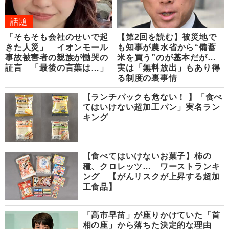
話題
「そもそも会社のせいで起
【第2回を読む】被災地で
きた人災」 イオンモール
も知事が農水省から“備蓄
事故被害者の親族が慟哭の
米を買う”のが基本だが…
証言 「最後の言葉は…」
実は「無料放出」もあり得
る制度の裏事情
【ランチパックも危ない！ 】「食べ
てはいけない超加工パン」実名ラン
キング
【食べてはいけないお菓子】柿の
種、クロレッツ… ワーストランキ
ング 【がんリスクが上昇する超加
工食品】
「高市早苗」が座りかけていた「首
相の座」から落ちた決定的な理由