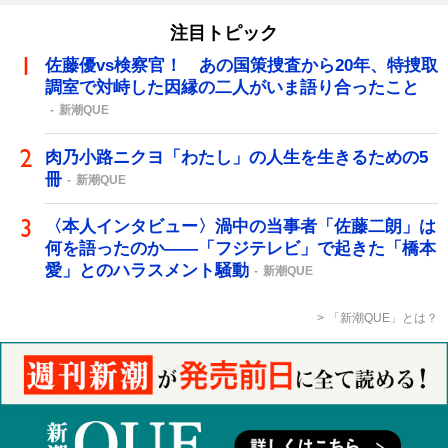
注目トピック
佐藤優vs検察官！ あの国策捜査から20年、特捜取
調室で対峙した因縁の二人がいま語り合ったこと
新潮QUE
肉乃小路ニクヨ「わたし」の人生を生きるための5
冊
新潮QUE
〈本人インタビュー〉渦中の当事者「佐藤二朗」は
何を語ったのか――「フジテレビ」で起きた「橋本
愛」とのハラスメント騒動
新潮QUE
「新潮QUE」とは？