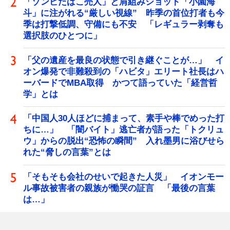
「ゾンビたばこ売人」と肩組みショット「小園海
斗」に注がれる“厳しい視線” 昨季の首位打者も今
季は打撃低調、守備にも不安 「レギュラー剥奪も
選択肢のひとつに」
「父の遺産を最良の状態で引き継ぐことが…」 イ
オン爆発で非難殺到の「ハビタ」エリート社長はハ
ーバードでMBA取得 かつて語っていた「経営哲
学」とは
「中国人30人ほどに捕まって、素手や棒でめった打
ちに…」 「闇バイト」逃亡者が語った「トクリュ
ウ」からの脱出“恐怖の瞬間” 入れ墨男に浴びせら
れた“脅しの言葉”とは
「そもそも会社のせいで起きた人災」 イオンモー
ル事故被害者の親族が慟哭の証言 「最後の言葉
は…」