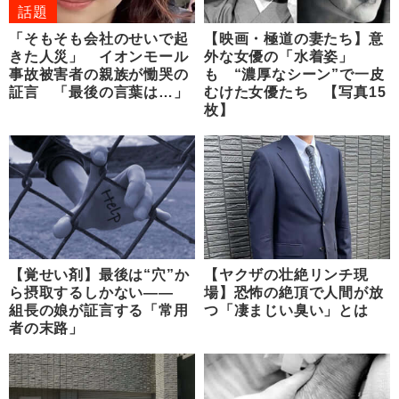
話題
「そもそも会社のせいで起
【映画・極道の妻たち】意
きた人災」 イオンモール
外な女優の「水着姿」
事故被害者の親族が慟哭の
も “濃厚なシーン”で一皮
証言 「最後の言葉は…」
むけた女優たち 【写真15
枚】
【覚せい剤】最後は“穴”か
【ヤクザの壮絶リンチ現
ら摂取するしかない――
場】恐怖の絶頂で人間が放
組長の娘が証言する「常用
つ「凄まじい臭い」とは
者の末路」