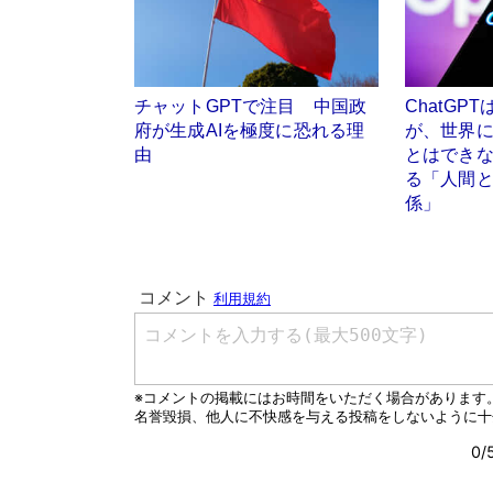
チャットGPTで注目 中国政
ChatGP
府が生成AIを極度に恐れる理
が、世界
由
とはでき
る「人間
係」