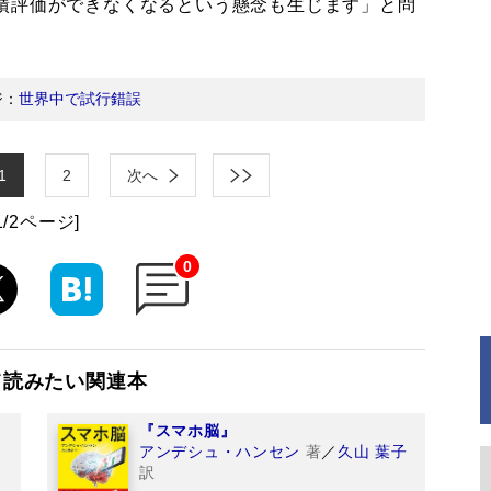
績評価ができなくなるという懸念も生じます」と問
ジ：
世界中で試行錯誤
1
2
次へ
1/2ページ]
0
て読みたい関連本
『スマホ脳』
アンデシュ・ハンセン
著
／
久山 葉子
訳