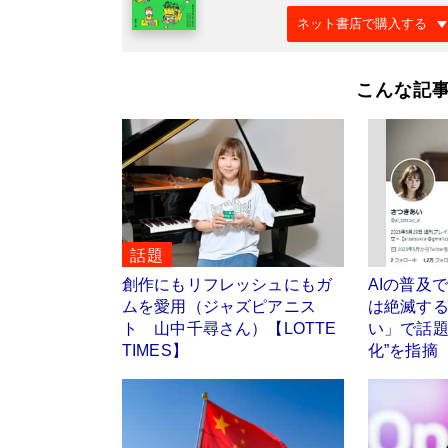
ネット書店で購入する
こんな記
話題
創作にもリフレッシュにもガ
AIの普及
ムを愛用（ジャズピアニス
は絶滅す
ト 山中千尋さん）【LOTTE
い」で話題
TIMES】
化”を指摘