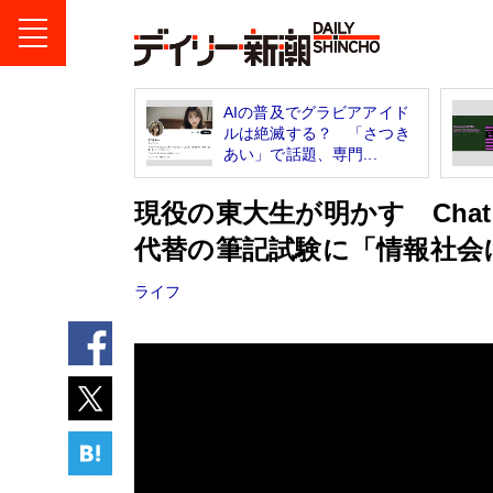
AIの普及でグラビアアイド
ルは絶滅する？ 「さつき
あい」で話題、専門...
現役の東大生が明かす Cha
代替の筆記試験に「情報社会
ライフ