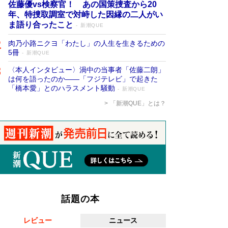
佐藤優vs検察官！ あの国策捜査から20
年、特捜取調室で対峙した因縁の二人がい
ま語り合ったこと
新潮QUE
肉乃小路ニクヨ「わたし」の人生を生きるための
5冊
新潮QUE
〈本人インタビュー〉渦中の当事者「佐藤二朗」
は何を語ったのか――「フジテレビ」で起きた
「橋本愛」とのハラスメント騒動
新潮QUE
「新潮QUE」とは？
話題の本
レビュー
ニュース