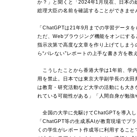
か？」と聞くと「2024年1月現在、日本
総理大臣の名前を確認することができませ
「ChatGPTは21年9月までの学習デー
ただ、Webブラウジング機能をオンにす
指示次第で高度な文章を作り上げてしまう
ら“バレない”レポートの上手な書き方を教
こうしたことから香港大学は1年前、学内の
用を禁止。日本では東京大学副学長の太田邦
は教育・研究活動など大学の活動にも大き
れている可能性がある」「人間自身が勉強
全国の大学に先駆けてChatGPTを導入
「ChatGPT等の生成系AIが教育現場で
くの学生がレポート作成等に利用すること