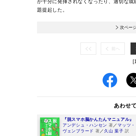
が十分に発揮されなくなったり、適切な成
題提起した。
次ペー
前へ
[
あわせ
『脱スマホ脳かんたんマニュアル』
アンデシュ・ハンセン
著
／
マッツ・
ヴェンブラード
著
／
久山 葉子
訳