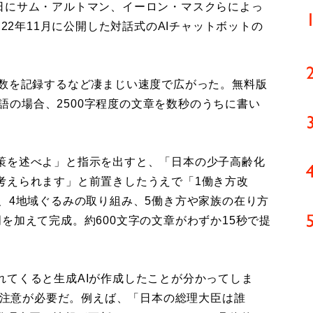
11日にサム・アルトマン、イーロン・マスクらによっ
、22年11月に公開した対話式のAIチャットボットの
数を記録するなど凄まじい速度で広がった。無料版
は英語の場合、2500字程度の文章を数秒のうちに書い
策を述べよ」と指示を出すと、「日本の少子高齢化
考えられます」と前置きしたうえで「1働き方改
、4地域ぐるみの取り組み、5働き方や家族の在り方
を加えて完成。約600文字の文章がわずか15秒で提
てくると生成AIが作成したことが分かってしま
とも注意が必要だ。例えば、「日本の総理大臣は誰