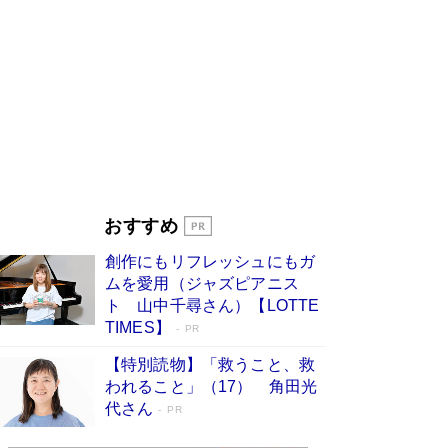
ンガ」も収録
Book Bang
美輪明宏 晩年の回答を集めた『ほほえんで生き
るための人生相談』がランクイン［エンターテイ
メントベストセラー］
Book Bang
「『火垂るの墓』は、大嘘である」原作者が抱き
続けた“自責の念”とは…「自己憐憫は描きたくな
い」監督が徹底的にこだわったこと（後編） #
戦争の記憶
Book Bang
「叱って伸びるやつは、褒めたらもっと伸びる」
おすすめ
俳優・高嶋政伸が家族に教わった“人を育てるコ
ツ”…芸への考え方を明かす
Book Bang
創作にもリフレッシュにもガ
東野圭吾、伊坂幸太郎の人気シリーズ最新作どち
ムを愛用（ジャズピアニス
らも文庫化 映画化された直木賞受賞作もランク
ト 山中千尋さん）【LOTTE
イン［文庫ベストセラー］
Book Bang
TIMES】
PR
【特別読物】「救うこと、救
われること」（17） 角田光
代さん
PR