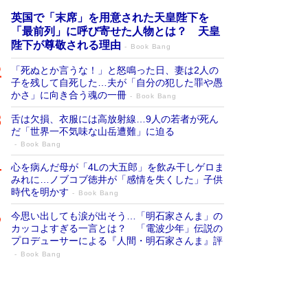
英国で「末席」を用意された天皇陛下を
「最前列」に呼び寄せた人物とは？ 天皇
陛下が尊敬される理由
Book Bang
「死ぬとか言うな！」と怒鳴った日、妻は2人の
子を残して自死した…夫が「自分の犯した罪や愚
かさ」に向き合う魂の一冊
Book Bang
舌は欠損、衣服には高放射線…9人の若者が死ん
だ「世界一不気味な山岳遭難」に迫る
Book Bang
心を病んだ母が「4Lの大五郎」を飲み干しゲロま
みれに…ノブコブ徳井が「感情を失くした」子供
時代を明かす
Book Bang
今思い出しても涙が出そう…「明石家さんま」の
カッコよすぎる一言とは？ 「電波少年」伝説の
プロデューサーによる『人間・明石家さんま』評
Book Bang
「宇宙兄弟」最終46巻がベストセラー1
位 宇宙開発への関心を押し上げた18年の
物語に幕 特装版には「宇宙で描かれたマ