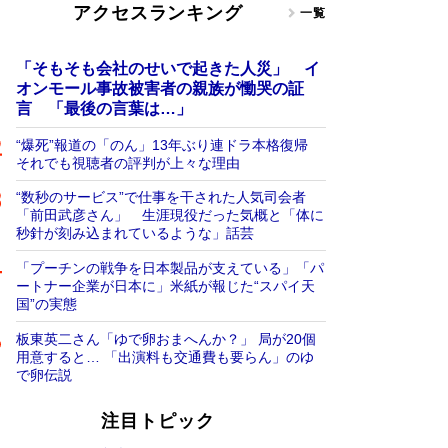
アクセスランキング
一覧
「そもそも会社のせいで起きた人災」 イ
オンモール事故被害者の親族が慟哭の証
言 「最後の言葉は…」
“爆死”報道の「のん」13年ぶり連ドラ本格復帰
それでも視聴者の評判が上々な理由
“数秒のサービス”で仕事を干された人気司会者
「前田武彦さん」 生涯現役だった気概と「体に
秒針が刻み込まれているような」話芸
「プーチンの戦争を日本製品が支えている」「パ
ートナー企業が日本に」米紙が報じた“スパイ天
国”の実態
板東英二さん「ゆで卵おまへんか？」 局が20個
用意すると… 「出演料も交通費も要らん」のゆ
で卵伝説
注目トピック