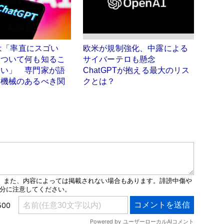
Tは「率直にスゴい
欧米が規制強化、中露による
について何も知るこ
サイバーテロも懸念
ない」 専門家が語
ChatGPTが抱える最大のリス
と機械のあるべき関
クとは？