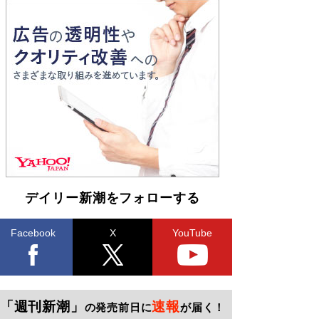
デイリー新潮をフォローする
Facebook
X
YouTube
「週刊新潮」
速報
の発売前日に
が届く！