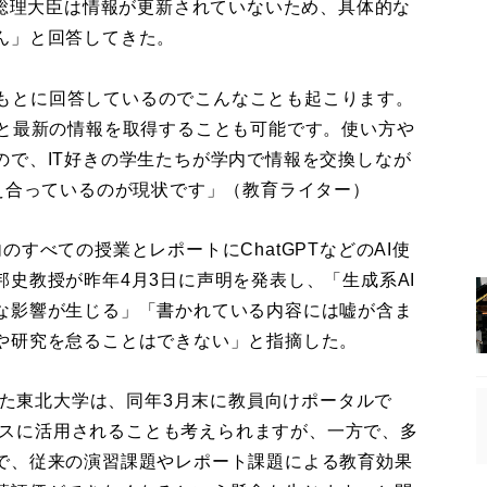
の総理大臣は情報が更新されていないため、具体的な
ん」と回答してきた。
タをもとに回答しているのでこんなことも起こります。
ると最新の情報を取得することも可能です。使い方や
ので、IT好きの学生たちが学内で情報を交換しなが
え合っているのが現状です」（教育ライター）
すべての授業とレポートにChatGPTなどのAI使
史教授が昨年4月3日に声明を発表し、「生成系AI
な影響が生じる」「書かれている内容には嘘が含ま
や研究を怠ることはできない」と指摘した。
した東北大学は、同年3月末に教員向けポータルで
プラスに活用されることも考えられますが、一方で、多
で、従来の演習課題やレポート課題による教育効果