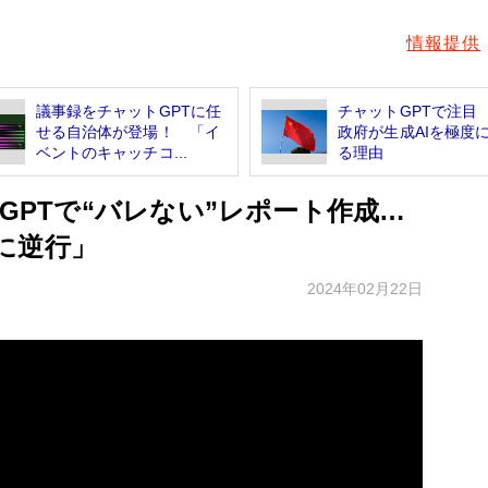
情報提供
議事録をチャットGPTに任
チャットGPTで注目
せる自治体が登場！ 「イ
政府が生成AIを極度
ベントのキャッチコ...
る理由
tGPTで“バレない”レポート作成…
に逆行」
2024年02月22日