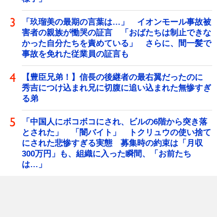
「玖瑠美の最期の言葉は…」 イオンモール事故被
害者の親族が慟哭の証言 「おばたちは制止できな
かった自分たちを責めている」 さらに、間一髪で
事故を免れた従業員の証言も
【豊臣兄弟！】信長の後継者の最右翼だったのに
秀吉につけ込まれ兄に切腹に追い込まれた無惨すぎ
る弟
「中国人にボコボコにされ、ビルの6階から突き落
とされた」 「闇バイト」 トクリュウの使い捨て
にされた悲惨すぎる実態 募集時の約束は「月収
300万円」も、組織に入った瞬間、「お前たち
は…」