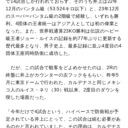
で14試合しか行われておらず、そのうち井上は22年
12月のバンタム級（53.524キロ以下）と、23年12月
のスーパーバンタム級の2階級で経験し、いずれも勝
利。4団体の王者統一はアジア人としては初の偉業と
なった。また、世界戦通算23KO勝利は伝説のヘビー
級王者ジョー・ルイスの記録を約77年ぶりに更新する
歴代最多となり、男子史上、最多記録に並ぶ4度目の4
団体王座同時防衛に成功した。
だが、この試合で観客をどよめかせたのは、2Rの
終盤に井上がカウンターの左フックをもらい、昨年5
月に東京ドームで行われた、カルデナスと同じメキシ
コ人のルイス・ネリ（30）戦以来、2度目のダウンを
喫した場面だった。
「今年だけで4試合という、ハイペースで防衛戦が予
定されている井上にとって、この試合は組む必要があ
るのかと言われていました。その理由は、カルデナス