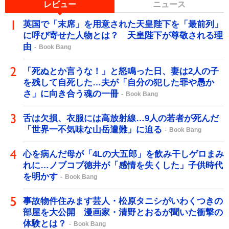
レビュー
ニュース
英国で「末席」を用意された天皇陛下を「最前列」
に呼び寄せた人物とは？ 天皇陛下が尊敬される理
由
Book Bang
「死ぬとか言うな！」と怒鳴った日、妻は2人の子
を残して自死した…夫が「自分の犯した罪や愚か
さ」に向き合う魂の一冊
Book Bang
舌は欠損、衣服には高放射線…9人の若者が死んだ
「世界一不気味な山岳遭難」に迫る
Book Bang
心を病んだ母が「4Lの大五郎」を飲み干しゲロまみ
れに…ノブコブ徳井が「感情を失くした」子供時代
を明かす
Book Bang
事故物件住みます芸人・松原タニシがいわくつきの
部屋を大公開 漫画家・清野とおるが聞いた衝撃の
体験とは？
Book Bang