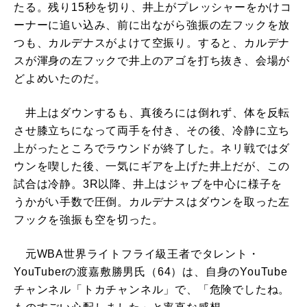
たる。残り15秒を切り、井上がプレッシャーをかけコ
ーナーに追い込み、前に出ながら強振の左フックを放
つも、カルデナスがよけて空振り。すると、カルデナ
スが渾身の左フックで井上のアゴを打ち抜き、会場が
どよめいたのだ。
井上はダウンするも、真後ろには倒れず、体を反転
させ膝立ちになって両手を付き、その後、冷静に立ち
上がったところでラウンドが終了した。ネリ戦ではダ
ウンを喫した後、一気にギアを上げた井上だが、この
試合は冷静。3R以降、井上はジャブを中心に様子を
うかがい手数で圧倒。カルデナスはダウンを取った左
フックを強振も空を切った。
元WBA世界ライトフライ級王者でタレント・
YouTuberの渡嘉敷勝男氏（64）は、自身のYouTube
チャンネル「トカチャンネル」で、「危険でしたね。