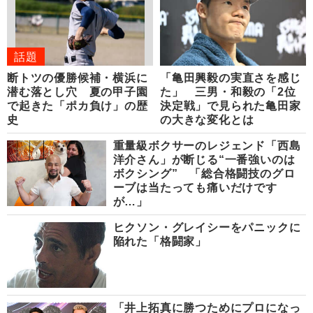
話題
断トツの優勝候補・横浜に
「亀田興毅の実直さを感じ
潜む落とし穴 夏の甲子園
た」 三男・和毅の「2位
で起きた「ポカ負け」の歴
決定戦」で見られた亀田家
史
の大きな変化とは
重量級ボクサーのレジェンド「西島
洋介さん」が断じる“一番強いのは
ボクシング” 「総合格闘技のグロ
ーブは当たっても痛いだけです
が…」
ヒクソン・グレイシーをパニックに
陥れた「格闘家」
「井上拓真に勝つためにプロになっ