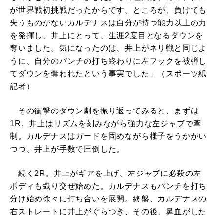
が世界戦初挑戦だったからです。ところが、負けても
失うものがないカルデナスは自分が持つ能力以上の力
を発揮し、井上にとって、生涯2度目となるダウンを
奪いました。気になったのは、井上がネリ戦と同じよ
うに、自分のパンチの打ち終わりに左フックを被弾し
てダウンを奪われたという事実でした」（スポーツ紙
記者）
その衝撃のダウン劇を振り返ってみると、まずは
1R。井上はリズムを刻みながら強力な左ジャブで牽
制。カルデナスはガードを固めながら様子をうかがい
つつ、井上が手数で圧倒した。
続く2R。井上がギアを上げ、左ジャブに必殺の左
ボディも織り交ぜ始めた。カルデナスもパンチを打ち
分け始め徐々に打ち合いを展開。終盤、カルデナスの
右ストレートに井上がぐらつき、その後、鼻血がした