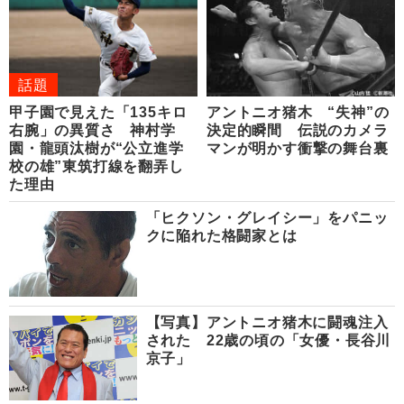
話題
甲子園で見えた「135キロ
アントニオ猪木 “失神”の
右腕」の異質さ 神村学
決定的瞬間 伝説のカメラ
園・龍頭汰樹が“公立進学
マンが明かす衝撃の舞台裏
校の雄”東筑打線を翻弄し
た理由
「ヒクソン・グレイシー」をパニッ
クに陥れた格闘家とは
【写真】アントニオ猪木に闘魂注入
された 22歳の頃の「女優・長谷川
京子」