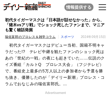
情報提供する
初代タイガーマスクは「日本語が話せなかった」から、
「猪木vsアリ戦」でショック死したファンまで、マニア
も驚く秘話発掘
瑞佐富郎のプロレス＆雑学コラム
スポーツ
2024年09月15日
初代タイガーマスクはデビュー当初、国籍不明キャ
ラだった!? テレビ中継を観たファンのショック死は
あの「世紀の一戦」の夜にも起きていた……伝説のク
イズ番組「カルトQ プロレス大会」（フジテレビ）
で、番組史上最多の5万人以上の参加者から予選を勝
ち抜き、優勝したのが「デイリー新潮」プロレス・コ
ラムでおなじみの瑞佐富郎氏。...
Advertisement