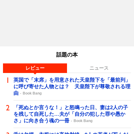
話題の本
レビュー
ニュース
英国で「末席」を用意された天皇陛下を「最前列」
に呼び寄せた人物とは？ 天皇陛下が尊敬される理
由
Book Bang
「死ぬとか言うな！」と怒鳴った日、妻は2人の子
を残して自死した…夫が「自分の犯した罪や愚か
さ」に向き合う魂の一冊
Book Bang