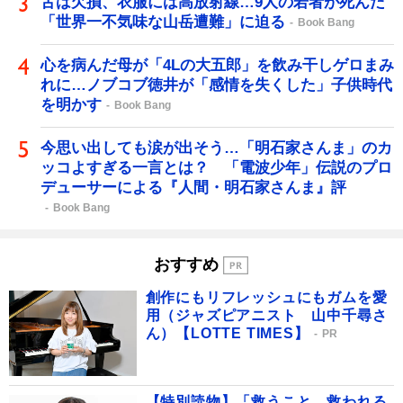
舌は欠損、衣服には高放射線…9人の若者が死んだ
「世界一不気味な山岳遭難」に迫る
Book Bang
心を病んだ母が「4Lの大五郎」を飲み干しゲロまみ
れに…ノブコブ徳井が「感情を失くした」子供時代
を明かす
Book Bang
今思い出しても涙が出そう…「明石家さんま」のカ
ッコよすぎる一言とは？ 「電波少年」伝説のプロ
デューサーによる『人間・明石家さんま』評
Book Bang
おすすめ
創作にもリフレッシュにもガムを愛
用（ジャズピアニスト 山中千尋さ
ん）【LOTTE TIMES】
PR
【特別読物】「救うこと、救われる