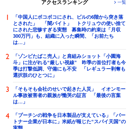
アクセスランキング
一覧
「中国人にボコボコにされ、ビルの6階から突き落
とされた」 「闇バイト」 トクリュウの使い捨て
にされた悲惨すぎる実態 募集時の約束は「月収
300万円」も、組織に入った瞬間、「お前たち
は…」
「ゾンビたばこ売人」と肩組みショット「小園海
斗」に注がれる“厳しい視線” 昨季の首位打者も今
季は打撃低調、守備にも不安 「レギュラー剥奪も
選択肢のひとつに」
「そもそも会社のせいで起きた人災」 イオンモー
ル事故被害者の親族が慟哭の証言 「最後の言葉
は…」
「プーチンの戦争を日本製品が支えている」「パー
トナー企業が日本に」米紙が報じた“スパイ天国”の
実態