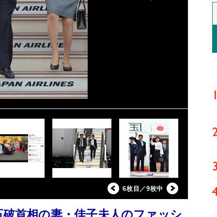
6枚目／9枚中
 石破首相の妻・佳子夫人のファッシ