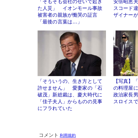
「そもそも会社のせいで起き
安倍昭恵
た人災」 イオンモール事故
スコード違
被害者の親族が慟哭の証言
ザイナー
「最後の言葉は…」
「そういうの、生き方として
【写真】
許せません」 愛妻家の「石
の料理屋
破茂」新総裁は、慶大時代に
政治家長
「佳子夫人」からものの見事
スロイス
にフラれていた