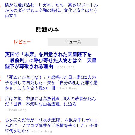
橋から飛び込む「川ガキ」たち 高さ12メートル
からのダイブも…令和の時代、文化と安全はどう
両立？
話題の本
レビュー
ニュース
英国で「末席」を用意された天皇陛下を
「最前列」に呼び寄せた人物とは？ 天皇
陛下が尊敬される理由
Book Bang
「死ぬとか言うな！」と怒鳴った日、妻は2人の
子を残して自死した…夫が「自分の犯した罪や愚
かさ」に向き合う魂の一冊
Book Bang
舌は欠損、衣服には高放射線…9人の若者が死ん
だ「世界一不気味な山岳遭難」に迫る
Book Bang
心を病んだ母が「4Lの大五郎」を飲み干しゲロま
みれに…ノブコブ徳井が「感情を失くした」子供
時代を明かす
Book Bang