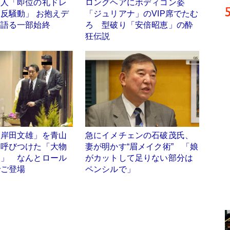
夫人「即位の礼ドレ
ロングヘアにボディコン姿
反騒動」 お抱えデ
「ジュリアナ」のVIP席でたむ
が語る一部始終
ろ 型破り「安倍昭恵」の酔
狂伝説
「岸田文雄」を青山
急にイメチェンの石破茂氏、
に呼びつけた「大物
妻が明かす“眉メイク術” 「娘
男」 なんとロール
がカットして足りない部分は
でご登場
ペンシルで」