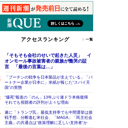
アクセスランキング
一覧
「そもそも会社のせいで起きた人災」 イ
オンモール事故被害者の親族が慟哭の証
言 「最後の言葉は…」
「プーチンの戦争を日本製品が支えている」「パ
ートナー企業が日本に」米紙が報じた“スパイ天
国”の実態
“爆死”報道の「のん」13年ぶり連ドラ本格復帰
それでも視聴者の評判が上々な理由
遂に「トランプ氏」最低支持率でも中間選挙は接
戦予想…分断進む米社会、「MAGA」「民主社会
主義」の共通点は“政策理解に乏しい支持者”か