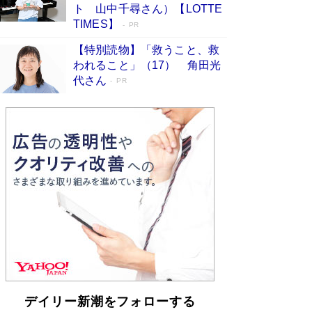
「不意に涙が出そうに…」高嶋政伸が明かし
ト 山中千尋さん）【LOTTE
た“13歳の娘を暴行する役”への葛藤 インティマ
TIMES】
PR
シーコーディネーターに支えられたNHK『大奥』
の裏側
Book Bang
【特別読物】「救うこと、救
われること」（17） 角田光
代さん
PR
デイリー新潮をフォローする