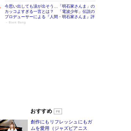
今思い出しても涙が出そう…「明石家さんま」の
カッコよすぎる一言とは？ 「電波少年」伝説の
プロデューサーによる『人間・明石家さんま』評
Book Bang
「叱って伸びるやつは、褒めたらもっと伸
びる」俳優・高嶋政伸が家族に教わっ
た“人を育てるコツ”…芸への考え方を明か
す
Book Bang
「『火垂るの墓』は、大嘘である」原作者が抱き
続けた“自責の念”とは…「自己憐憫は描きたくな
い」監督が徹底的にこだわったこと（後編） #
戦争の記憶
Book Bang
美輪明宏 晩年の回答を集めた『ほほえんで生き
るための人生相談』がランクイン［エンターテイ
メントベストセラー］
Book Bang
「宇宙兄弟」最終46巻がベストセラー1位 宇宙
おすすめ
開発への関心を押し上げた18年の物語に幕 特装
版には「宇宙で描かれたマンガ」も収録
創作にもリフレッシュにもガ
Book Bang
ムを愛用（ジャズピアニス