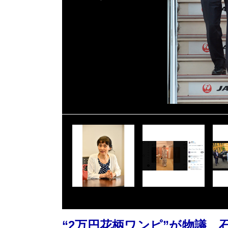
“2万円花柄ワンピ”が物議