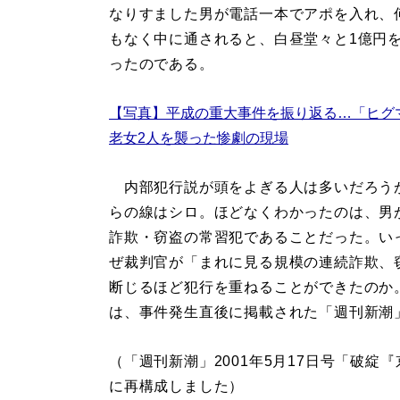
なりすました男が電話一本でアポを入れ、
もなく中に通されると、白昼堂々と1億円
ったのである。
【写真】平成の重大事件を振り返る…「ヒグ
老女2人を襲った惨劇の現場
内部犯行説が頭をよぎる人は多いだろう
らの線はシロ。ほどなくわかったのは、男
詐欺・窃盗の常習犯であることだった。い
ぜ裁判官が「まれに見る規模の連続詐欺、
断じるほど犯行を重ねることができたのか
は、事件発生直後に掲載された「週刊新潮
（「週刊新潮」2001年5月17日号「破
に再構成しました）