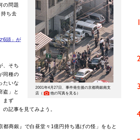
何の問題
を持ち去
マ6頭」が
が、そち
が同種の
ったいな
2001年4月27日、事件発生後の京都商銀南支
窃盗」と
店（
他の写真を見る
）
。まず
」の記事を見てみよう。
綻『京都商銀』で白昼堂々1億円持ち逃げの怪」をもと