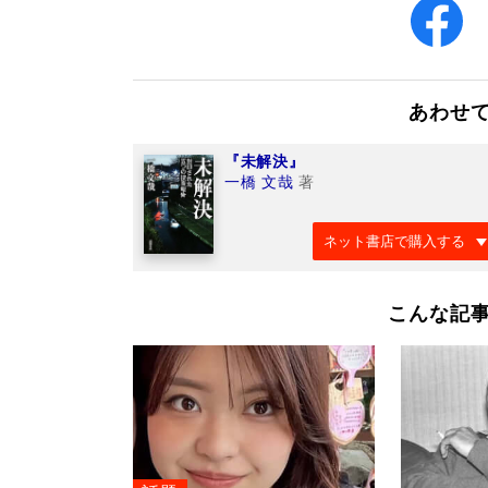
あわせ
『未解決』
一橋 文哉
著
ネット書店で購入する
こんな記