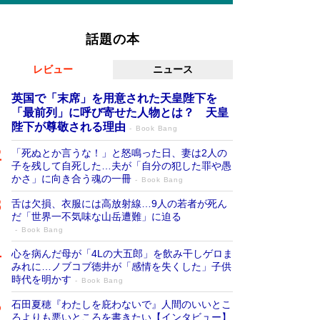
話題の本
レビュー
ニュース
英国で「末席」を用意された天皇陛下を
「最前列」に呼び寄せた人物とは？ 天皇
陛下が尊敬される理由
Book Bang
「死ぬとか言うな！」と怒鳴った日、妻は2人の
子を残して自死した…夫が「自分の犯した罪や愚
かさ」に向き合う魂の一冊
Book Bang
舌は欠損、衣服には高放射線…9人の若者が死ん
だ「世界一不気味な山岳遭難」に迫る
Book Bang
心を病んだ母が「4Lの大五郎」を飲み干しゲロま
みれに…ノブコブ徳井が「感情を失くした」子供
時代を明かす
Book Bang
石田夏穂『わたしを庇わないで』人間のいいとこ
ろよりも悪いところを書きたい【インタビュー】