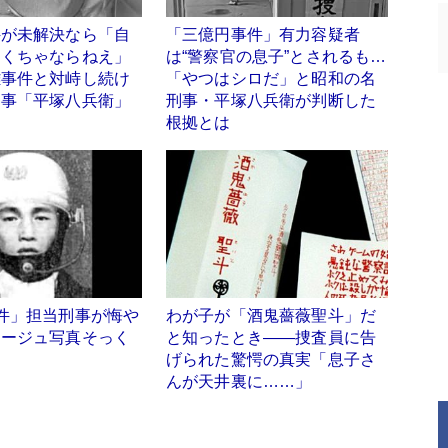
件が未解決なら「自
「三億円事件」有力容疑者
なくちゃならねえ」
は“警察官の息子”とされるも…
難事件と対峙し続け
「やつはシロだ」と昭和の名
刑事「平塚八兵衛」
刑事・平塚八兵衛が判断した
根拠とは
件」担当刑事が悔や
わが子が「酒鬼薔薇聖斗」だ
タージュ写真そっく
と知ったとき――捜査員に告
」
げられた驚愕の真実「息子さ
んが天井裏に……」