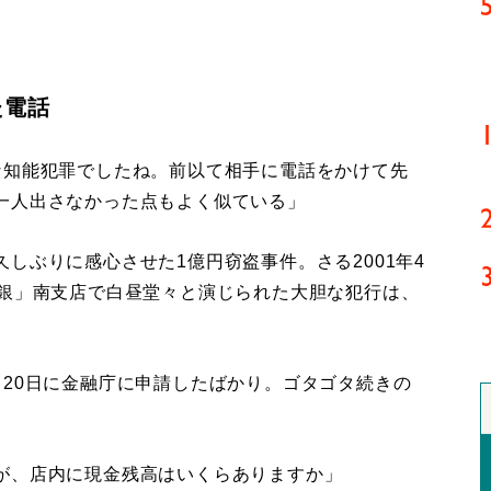
た電話
な知能犯罪でしたね。前以て相手に電話をかけて先
一人出さなかった点もよく似ている」
ぶりに感心させた1億円窃盗事件。さる2001年4
商銀」南支店で白昼堂々と演じられた大胆な犯行は、
20日に金融庁に申請したばかり。ゴタゴタ続きの
が、店内に現金残高はいくらありますか」