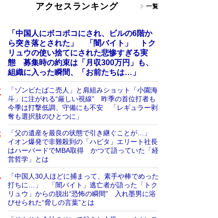
アクセスランキング
一覧
「中国人にボコボコにされ、ビルの6階か
ら突き落とされた」 「闇バイト」 トク
リュウの使い捨てにされた悲惨すぎる実
態 募集時の約束は「月収300万円」も、
組織に入った瞬間、「お前たちは…」
「ゾンビたばこ売人」と肩組みショット「小園海
斗」に注がれる“厳しい視線” 昨季の首位打者も
今季は打撃低調、守備にも不安 「レギュラー剥
奪も選択肢のひとつに」
「父の遺産を最良の状態で引き継ぐことが…」
イオン爆発で非難殺到の「ハビタ」エリート社長
はハーバードでMBA取得 かつて語っていた「経
営哲学」とは
「中国人30人ほどに捕まって、素手や棒でめった
打ちに…」 「闇バイト」逃亡者が語った「トク
リュウ」からの脱出“恐怖の瞬間” 入れ墨男に浴
びせられた“脅しの言葉”とは