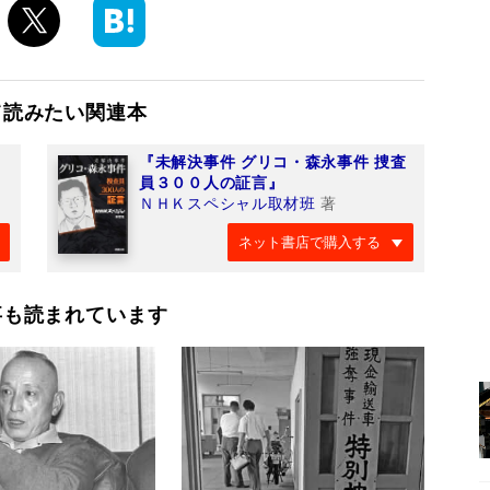
て読みたい関連本
『未解決事件 グリコ・森永事件 捜査
員３００人の証言』
ＮＨＫスペシャル取材班
著
ネット書店で購入する
事も読まれています