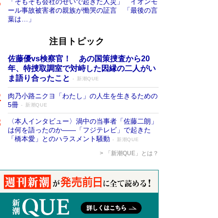
「そもそも会社のせいで起きた人災」 イオンモ
ール事故被害者の親族が慟哭の証言 「最後の言
葉は…」
注目トピック
佐藤優vs検察官！ あの国策捜査から20
年、特捜取調室で対峙した因縁の二人がい
ま語り合ったこと
新潮QUE
肉乃小路ニクヨ「わたし」の人生を生きるための
5冊
新潮QUE
〈本人インタビュー〉渦中の当事者「佐藤二朗」
は何を語ったのか――「フジテレビ」で起きた
「橋本愛」とのハラスメント騒動
新潮QUE
「新潮QUE」とは？