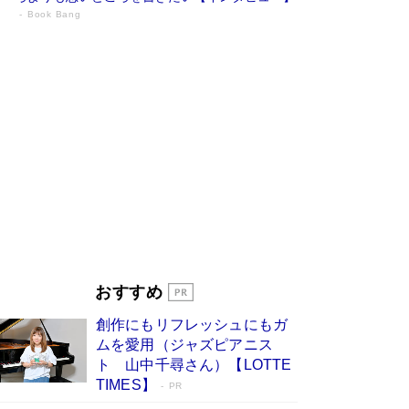
Book Bang
73歳でも働くしかない 「老後レス時代」
に交通誘導員の独白が話題
Book Bang
「『火垂るの墓』は、大嘘である」原作者が抱き
続けた“自責の念”とは…「自己憐憫は描きたくな
い」監督が徹底的にこだわったこと（後編） #
戦争の記憶
Book Bang
「なんで？ そんな馬鹿な……」90歳になった作
家・阿刀田高さんが、ひとり暮らしの生活を明か
す
Book Bang
友近氏、絶賛！ 鎌倉を舞台に、孤独を抱えた
人々が新たな一歩を踏み出す連作短篇集『海のほ
とりのプラネット』試し読み
Book Bang
おすすめ
和田秀樹の70代、80代向け新書がベスト3を独
占 上半期1位にも選出［新書ベストセラー］
創作にもリフレッシュにもガ
Book Bang
ムを愛用（ジャズピアニス
ト 山中千尋さん）【LOTTE
TIMES】
PR