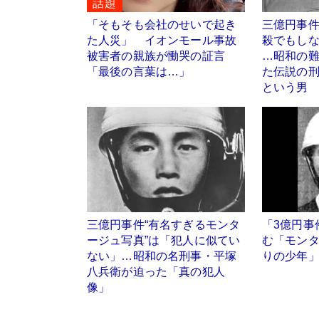
話題
「そもそも会社のせいで起き
三億円事
た人災」 イオンモール事故
殺でもし
被害者の親族が慟哭の証言
…昭和の
「最後の言葉は…」
た伝説の
という男
三億円事件“有名すぎるモンタ
「3億円事
ージュ写真”は「犯人に似てい
む「モン
ない」…昭和の名刑事・平塚
りの少年
八兵衛が迫った「真の犯人
像」