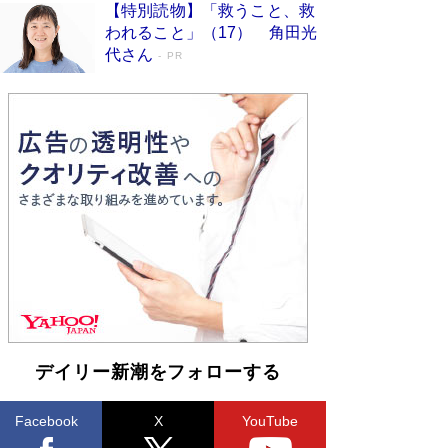
【特別読物】「救うこと、救
われること」（17） 角田光
代さん
PR
デイリー新潮をフォローする
Facebook
X
YouTube