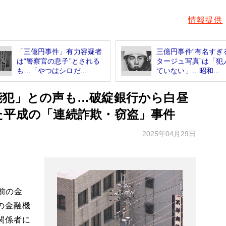
情報提供
「三億円事件」有力容疑者
三億円事件“有名すぎ
は“警察官の息子”とされる
タージュ写真”は「犯
も…「やつはシロだ...
ていない」…昭和...
能犯」との声も…破綻銀行から白昼
た平成の「連続詐欺・窃盗」事件
2025年04月29日
前の金
の金融機
関係者に