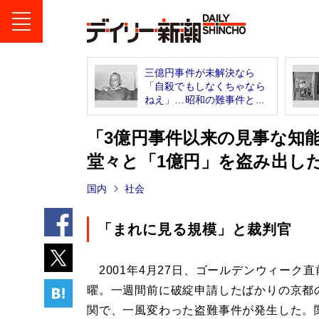
三億円事件が未解決なら
「自殺でもしなくちゃなら
ねえ」…昭和の難事件と...
「3億円事件以来の見事な知
堂々と「1億円」を盗み出し
国内
社会
「まれに見る規模」と裁判官
2001年4月27日、ゴールデンウィーク直
曜。一週間前に破綻申請したばかりの京都
関で、一風変わった盗難事件が発生した。