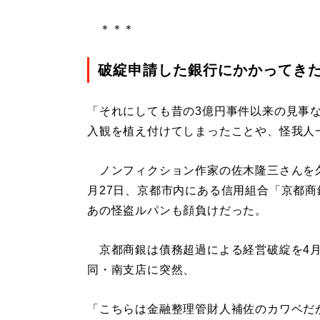
＊＊＊
破綻申請した銀行にかかってき
「それにしても昔の3億円事件以来の見事
入観を植え付けてしまったことや、怪我人
ノンフィクション作家の佐木隆三さんを久し
月27日、京都市内にある信用組合「京都
あの怪盗ルパンも顔負けだった。
京都商銀は債務超過による経営破綻を4月
同・南支店に突然、
「こちらは金融整理管財人補佐のカワベだ