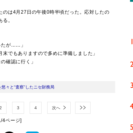
のは4月27日の午後0時半頃だった。応対したの
ある。
いたが……」
月末でもありますので多めに準備しました」
金の確認に行く」
を悠々と“査察”したニセ財務局
2
3
4
次へ
1/4ページ]