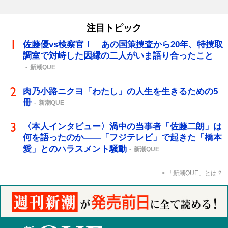
注目トピック
佐藤優vs検察官！ あの国策捜査から20年、特捜取
調室で対峙した因縁の二人がいま語り合ったこと
新潮QUE
肉乃小路ニクヨ「わたし」の人生を生きるための5
冊
新潮QUE
〈本人インタビュー〉渦中の当事者「佐藤二朗」は
何を語ったのか――「フジテレビ」で起きた「橋本
愛」とのハラスメント騒動
新潮QUE
「新潮QUE」とは？