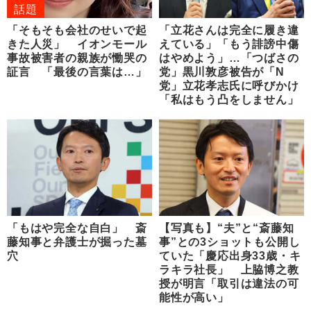
話題
「そもそも会社のせいで起
「立花さんは完全に履き違
きた人災」 イオンモール
えている」「もう誹謗中傷
事故被害者の親族が慟哭の
はやめよう」…「つばさの
証言 「最後の言葉は…」
党」黒川敦彦被告が「N
党」立花孝志氏に呼びかけ
「私はもう凸をしません」
「もはや完全な自白」 斎
【写真も】“夫”と“斎藤知
藤知事と弁護士が掘った墓
事”との3ショットも公開し
穴
ていた「慶応出身33歳・キ
ラキラ社長」 上脇博之教
授が明言「取引は違法の可
能性が高い」