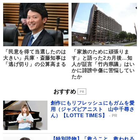
「民意を得て当選したのは
「家族のために頑張りま
大きい」兵庫・斎藤知事は
す」と語った2カ月後…知
「逃げ切り」の公算高まる
人が証言「竹内県議」はい
かに誹謗中傷に苦悩してい
たか
おすすめ
創作にもリフレッシュにもガムを愛
用（ジャズピアニスト 山中千尋さ
ん）【LOTTE TIMES】
PR
【特別読物】「救うこと、救われる