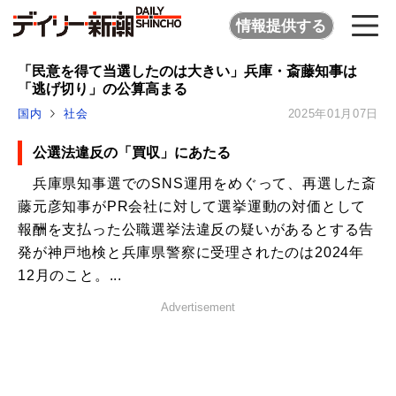
情報提供する
「民意を得て当選したのは大きい」兵庫・斎藤知事は
「逃げ切り」の公算高まる
国内
社会
2025年01月07日
公選法違反の「買収」にあたる
兵庫県知事選でのSNS運用をめぐって、再選した斎
藤元彦知事がPR会社に対して選挙運動の対価として
報酬を支払った公職選挙法違反の疑いがあるとする告
発が神戸地検と兵庫県警察に受理されたのは2024年
12月のこと。...
Advertisement