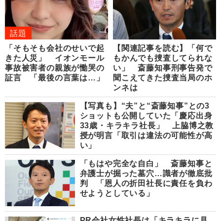
話題
「そもそも会社のせいで起
【関連記事を読む】「何で
きた人災」 イオンモール
もかんでも捜査してられな
事故被害者の親族が慟哭の
い」 斎藤知事刑事告発で
証言 「最後の言葉は…」
聞こえてきた捜査当局のホ
ンネは
【写真も】“夫”と“斎藤知事”との3
ショットも公開していた「慶応出身
33歳・キラキラ社長」 上脇博之教
授が明言「取引は違法の可能性が高
い」
「もはや完全な自白」 斎藤知事と
弁護士が掘った墓穴…識者が徹底批
判 「恩人の折田社長に責任を負わ
せようとしている」
PR会社女性社長は「キラキラに見