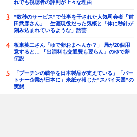
れでも視聴者の評判が上々な理由
“数秒のサービス”で仕事を干された人気司会者「前
田武彦さん」 生涯現役だった気概と「体に秒針が
刻み込まれているような」話芸
板東英二さん「ゆで卵おまへんか？」 局が20個用
意すると… 「出演料も交通費も要らん」のゆで卵
伝説
「プーチンの戦争を日本製品が支えている」「パー
トナー企業が日本に」米紙が報じた“スパイ天国”の
実態