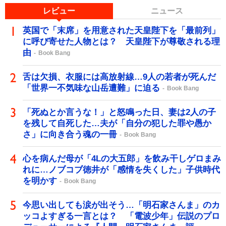
レビュー
ニュース
英国で「末席」を用意された天皇陛下を「最前列」
に呼び寄せた人物とは？ 天皇陛下が尊敬される理
由
Book Bang
舌は欠損、衣服には高放射線…9人の若者が死んだ
「世界一不気味な山岳遭難」に迫る
Book Bang
「死ぬとか言うな！」と怒鳴った日、妻は2人の子
を残して自死した…夫が「自分の犯した罪や愚か
さ」に向き合う魂の一冊
Book Bang
心を病んだ母が「4Lの大五郎」を飲み干しゲロまみ
れに…ノブコブ徳井が「感情を失くした」子供時代
を明かす
Book Bang
今思い出しても涙が出そう…「明石家さんま」のカ
ッコよすぎる一言とは？ 「電波少年」伝説のプロ