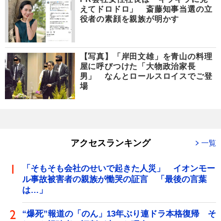
えてドロドロ」 斎藤知事当選の立
役者の素顔を親族が明かす
【写真】「岸田文雄」を青山の料理
屋に呼びつけた「大物政治家長
男」 なんとロールスロイスでご登
場
アクセスランキング
一覧
「そもそも会社のせいで起きた人災」 イオンモー
ル事故被害者の親族が慟哭の証言 「最後の言葉
は…」
“爆死”報道の「のん」13年ぶり連ドラ本格復帰 そ