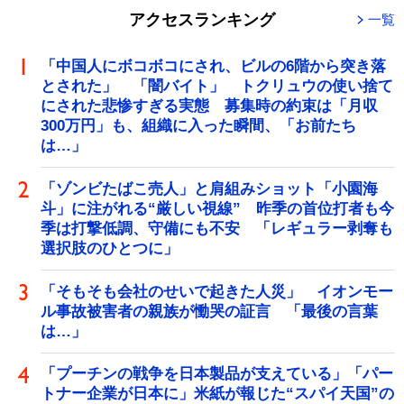
アクセスランキング
一覧
「中国人にボコボコにされ、ビルの6階から突き落
とされた」 「闇バイト」 トクリュウの使い捨て
にされた悲惨すぎる実態 募集時の約束は「月収
300万円」も、組織に入った瞬間、「お前たち
は…」
「ゾンビたばこ売人」と肩組みショット「小園海
斗」に注がれる“厳しい視線” 昨季の首位打者も今
季は打撃低調、守備にも不安 「レギュラー剥奪も
選択肢のひとつに」
「そもそも会社のせいで起きた人災」 イオンモー
ル事故被害者の親族が慟哭の証言 「最後の言葉
は…」
「プーチンの戦争を日本製品が支えている」「パー
トナー企業が日本に」米紙が報じた“スパイ天国”の