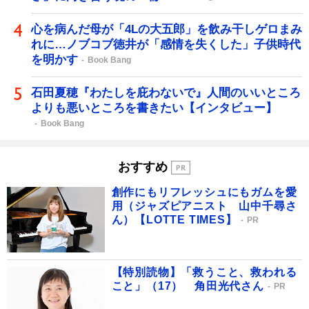
心を病んだ母が「4Lの大五郎」を飲み干しゲロまみ
れに…ノブコブ徳井が「感情を失くした」子供時代
を明かす
Book Bang
石田夏穂『わたしを庇わないで』人間のいいところ
よりも悪いところを書きたい【インタビュー】
Book Bang
おすすめ
創作にもリフレッシュにもガムを愛
用（ジャズピアニスト 山中千尋さ
ん）【LOTTE TIMES】
PR
【特別読物】「救うこと、救われる
こと」（17） 角田光代さん
PR