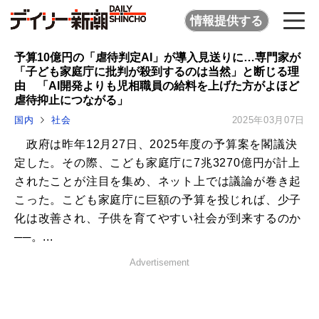
情報提供する
予算10億円の「虐待判定AI」が導入見送りに…専門家が
「子ども家庭庁に批判が殺到するのは当然」と断じる理
由 「AI開発よりも児相職員の給料を上げた方がよほど
虐待抑止につながる」
国内
社会
2025年03月07日
政府は昨年12月27日、2025年度の予算案を閣議決
定した。その際、こども家庭庁に7兆3270億円が計上
されたことが注目を集め、ネット上では議論が巻き起
こった。こども家庭庁に巨額の予算を投じれば、少子
化は改善され、子供を育てやすい社会が到来するのか
──。...
Advertisement