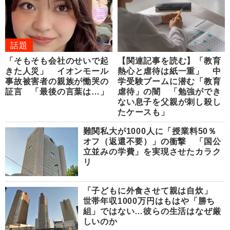
話題
「そもそも会社のせいで起
【関連記事を読む】「教育
きた人災」 イオンモール
熱心と虐待は紙一重」 中
事故被害者の親族が慟哭の
学受験ブームに潜む「教育
証言 「最後の言葉は…」
虐待」の闇 「勉強ができ
ない息子を父親が刺し殺し
たケースも」
難関私大が1000人に「授業料50％
オフ（返還不要）」の衝撃 「国公
立並みの学費」を実現させたカラク
リ
「子どもに外食させて親は自炊」
世帯年収1000万円はもはや「勝ち
組」ではない…彼らの生活はなぜ厳
しいのか