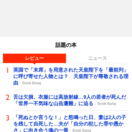
話題の本
レビュー
ニュース
英国で「末席」を用意された天皇陛下を「最前列」
に呼び寄せた人物とは？ 天皇陛下が尊敬される理
由
Book Bang
舌は欠損、衣服には高放射線…9人の若者が死んだ
「世界一不気味な山岳遭難」に迫る
Book Bang
「死ぬとか言うな！」と怒鳴った日、妻は2人の子
を残して自死した…夫が「自分の犯した罪や愚か
さ」に向き合う魂の一冊
Book Bang