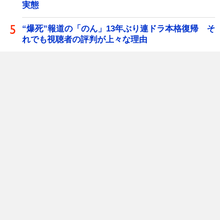
実態
“爆死”報道の「のん」13年ぶり連ドラ本格復帰 そ
れでも視聴者の評判が上々な理由