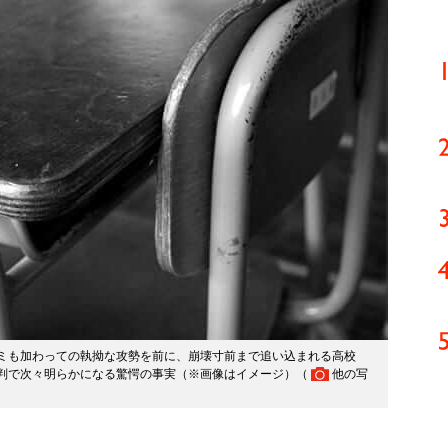
ミも加わっての執拗な攻勢を前に、崩壊寸前まで追い込まれる高校
判で次々明らかになる驚愕の事実（※画像はイメージ）（
他の写