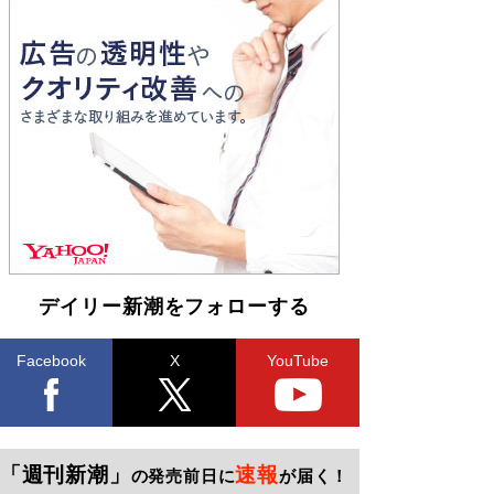
デイリー新潮をフォローする
Facebook
X
YouTube
「週刊新潮」
速報
の発売前日に
が届く！