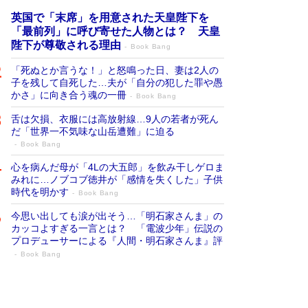
英国で「末席」を用意された天皇陛下を
「最前列」に呼び寄せた人物とは？ 天皇
陛下が尊敬される理由
Book Bang
「死ぬとか言うな！」と怒鳴った日、妻は2人の
子を残して自死した…夫が「自分の犯した罪や愚
かさ」に向き合う魂の一冊
Book Bang
舌は欠損、衣服には高放射線…9人の若者が死ん
だ「世界一不気味な山岳遭難」に迫る
Book Bang
心を病んだ母が「4Lの大五郎」を飲み干しゲロま
みれに…ノブコブ徳井が「感情を失くした」子供
時代を明かす
Book Bang
今思い出しても涙が出そう…「明石家さんま」の
カッコよすぎる一言とは？ 「電波少年」伝説の
プロデューサーによる『人間・明石家さんま』評
Book Bang
「叱って伸びるやつは、褒めたらもっと伸
びる」俳優・高嶋政伸が家族に教わっ
た“人を育てるコツ”…芸への考え方を明か