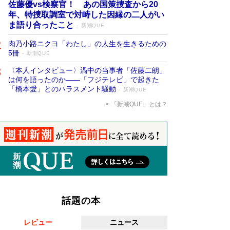
佐藤優vs検察官！ あの国策捜査から20
年、特捜取調室で対峙した因縁の二人がい
ま語り合ったこと
新潮QUE
肉乃小路ニクヨ「わたし」の人生を生きるための
5冊
新潮QUE
〈本人インタビュー〉渦中の当事者「佐藤二朗」
は何を語ったのか――「フジテレビ」で起きた
「橋本愛」とのハラスメント騒動
新潮QUE
「新潮QUE」とは？
話題の本
レビュー
ニュース