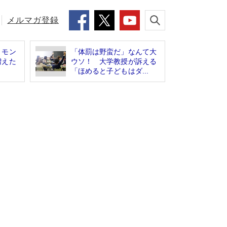
メルマガ登録
 モン
「体罰は野蛮だ」なんて大
増えた
ウソ！ 大学教授が訴える
「ほめると子どもはダ...