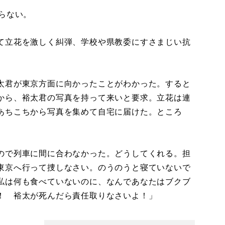
らない。
て立花を激しく糾弾、学校や県教委にすさまじい抗
太君が東京方面に向かったことがわかった。すると
から、裕太君の写真を持って来いと要求。立花は連
あちこちから写真を集めて自宅に届けた。ところ
ので列車に間に合わなかった。どうしてくれる。担
東京へ行って捜しなさい。のうのうと寝ていないで
私は何も食べていないのに、なんであなたはブクブ
！ 裕太が死んだら責任取りなさいよ！」