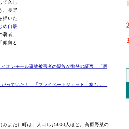
して久し
う。長野
を描いた
じめ自殺
の著者、
「傾向と
 イオンモール事故被害者の親族が慟哭の証言 「最
上がっていた！ 「プライベートジェット」案も…
みよた）町は、人口1万5000人ほど。高原野菜の