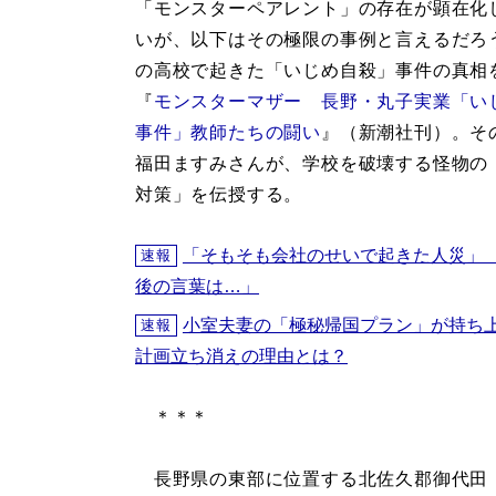
「モンスターペアレント」の存在が顕在化
いが、以下はその極限の事例と言えるだろ
の高校で起きた「いじめ自殺」事件の真相
『
モンスターマザー 長野・丸子実業「い
事件」教師たちの闘い
』（新潮社刊）。そ
福田ますみさんが、学校を破壊する怪物の
対策」を伝授する。
「そもそも会社のせいで起きた人災」
速報
後の言葉は…」
小室夫妻の「極秘帰国プラン」が持ち
速報
計画立ち消えの理由とは？
＊＊＊
長野県の東部に位置する北佐久郡御代田（