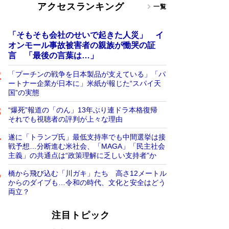
アクセスランキング
一覧
「そもそも会社のせいで起きた人災」 イ
オンモール事故被害者の親族が慟哭の証
言 「最後の言葉は…」
「プーチンの戦争を日本製品が支えている」「パ
ートナー企業が日本に」米紙が報じた“スパイ天
国”の実態
“爆死”報道の「のん」13年ぶり連ドラ本格復帰
それでも視聴者の評判が上々な理由
遂に「トランプ氏」最低支持率でも中間選挙は接
戦予想…分断進む米社会、「MAGA」「民主社会
主義」の共通点は“政策理解に乏しい支持者”か
橋から飛び込む「川ガキ」たち 高さ12メートル
からのダイブも…令和の時代、文化と安全はどう
両立？
注目トピック