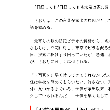
2日経っても3日経っても裕太君は家に帰
さおりは、この言葉が家出の原因だとし
議を始める。
最寄りの駅の防犯ビデオの解析から、裕
さおりは、立花に対し、東京でビラを配る
日、捜索に駆けずり回っていたが、急遽、
が、さおりに激しく罵倒される。
「（写真を）早く持ってきてくれなかった
任は学校を辞めてもらいたい。許さない。
外に見つかるまでいろ。子供が家出以来、
クしていられるんだ！ 子供を早く返して
「お前は馬鹿だ、人殺しだ！」