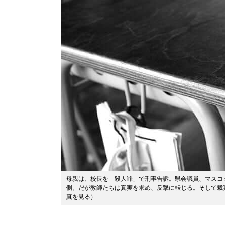
母親は、校長を「殺人罪」で刑事告訴。県会議員、マスコ
側。だが教師たちは真実を求め、反撃に転じる。そして裁
真を見る
）