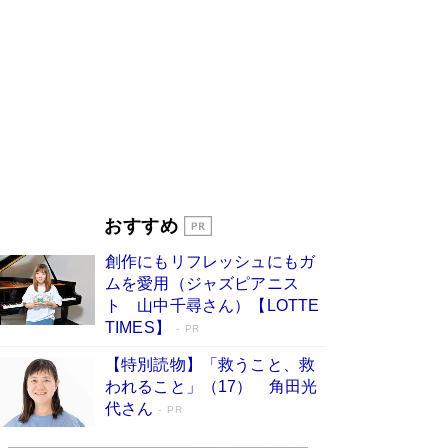
す
Book Bang
「『火垂るの墓』は、大嘘である」原作者が抱き
続けた“自責の念”とは…「自己憐憫は描きたくな
い」監督が徹底的にこだわったこと（後編） #
戦争の記憶
Book Bang
美輪明宏 晩年の回答を集めた『ほほえんで生き
るための人生相談』がランクイン［エンターテイ
メントベストセラー］
Book Bang
「宇宙兄弟」最終46巻がベストセラー1位 宇宙
おすすめ
開発への関心を押し上げた18年の物語に幕 特装
版には「宇宙で描かれたマンガ」も収録
創作にもリフレッシュにもガ
Book Bang
ムを愛用（ジャズピアニス
「不意に涙が出そうに…」高嶋政伸が明かし
ト 山中千尋さん）【LOTTE
た“13歳の娘を暴行する役”への葛藤 インティマ
TIMES】
PR
シーコーディネーターに支えられたNHK『大奥』
の裏側
Book Bang
【特別読物】「救うこと、救
われること」（17） 角田光
代さん
PR