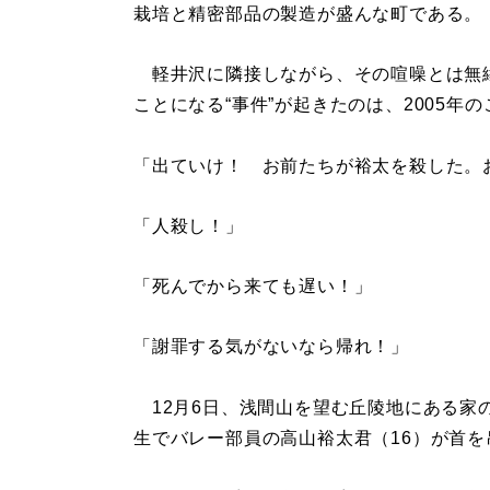
栽培と精密部品の製造が盛んな町である。
軽井沢に隣接しながら、その喧噪とは無
ことになる“事件”が起きたのは、2005年
「出ていけ！ お前たちが裕太を殺した。
「人殺し！」
「死んでから来ても遅い！」
「謝罪する気がないなら帰れ！」
12月6日、浅間山を望む丘陵地にある家
生でバレー部員の高山裕太君（16）が首