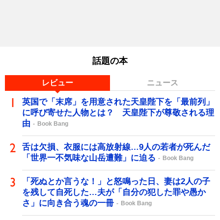
話題の本
レビュー
ニュース
英国で「末席」を用意された天皇陛下を「最前列」
に呼び寄せた人物とは？ 天皇陛下が尊敬される理
由
Book Bang
舌は欠損、衣服には高放射線…9人の若者が死んだ
「世界一不気味な山岳遭難」に迫る
Book Bang
「死ぬとか言うな！」と怒鳴った日、妻は2人の子
を残して自死した…夫が「自分の犯した罪や愚か
さ」に向き合う魂の一冊
Book Bang