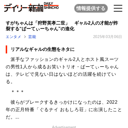
情報提供する
すがちゃんは「狩野英孝二世」 ギャル2人の才能が炸
裂する“ぱーてぃーちゃん”の進化
エンタメ
芸能
2025年03月06日
リアルなギャルの生態をネタに
派手なファッションのギャル2人とホスト風スーツ
の男性1人から成るお笑いトリオ・ぱーてぃーちゃん
は、テレビで見ない日はないほどの活躍を続けてい
る。
＊＊＊
彼らがブレークするきっかけになったのは、2022
年の正月特番「ぐるナイ おもしろ荘」に出演したこと
だ。...
Advertisement