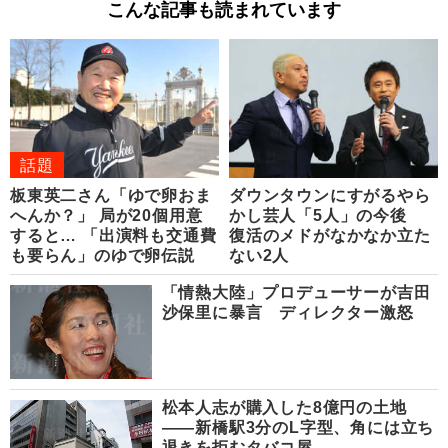
こんな記事も読まれています
話題
板東英二さん「ゆで卵おま
ダウンタウンにすがるやら
へんか？」 局が20個用意
かし芸人「5人」の今後
すると… 「出演料も交通費
復活のメドがなかなか立た
も要らん」のゆで卵伝説
ない2人
「情熱大陸」プロデューサーが吉田
沙保里に暴言 ディレクター激怒
松本人志が購入した8億円の土地
――新橋駅3分のL字型、角には立ち
退きを拒むタバコ屋