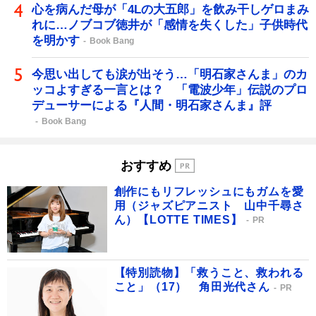
心を病んだ母が「4Lの大五郎」を飲み干しゲロまみ
れに…ノブコブ徳井が「感情を失くした」子供時代
を明かす
Book Bang
今思い出しても涙が出そう…「明石家さんま」のカ
ッコよすぎる一言とは？ 「電波少年」伝説のプロ
デューサーによる『人間・明石家さんま』評
Book Bang
おすすめ
創作にもリフレッシュにもガムを愛
用（ジャズピアニスト 山中千尋さ
ん）【LOTTE TIMES】
PR
【特別読物】「救うこと、救われる
こと」（17） 角田光代さん
PR