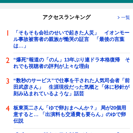
アクセスランキング
一覧
「そもそも会社のせいで起きた人災」 イオンモー
ル事故被害者の親族が慟哭の証言 「最後の言葉
は…」
“爆死”報道の「のん」13年ぶり連ドラ本格復帰 そ
れでも視聴者の評判が上々な理由
“数秒のサービス”で仕事を干された人気司会者「前
田武彦さん」 生涯現役だった気概と「体に秒針が
刻み込まれているような」話芸
板東英二さん「ゆで卵おまへんか？」 局が20個用
意すると… 「出演料も交通費も要らん」のゆで卵
伝説