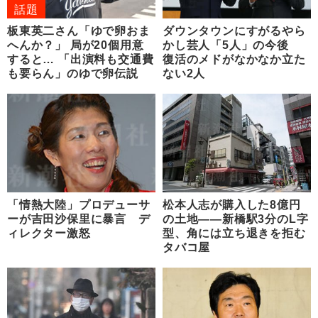
話題
板東英二さん「ゆで卵おま
ダウンタウンにすがるやら
へんか？」 局が20個用意
かし芸人「5人」の今後
すると… 「出演料も交通費
復活のメドがなかなか立た
も要らん」のゆで卵伝説
ない2人
「情熱大陸」プロデューサ
松本人志が購入した8億円
ーが吉田沙保里に暴言 デ
の土地――新橋駅3分のL字
ィレクター激怒
型、角には立ち退きを拒む
タバコ屋