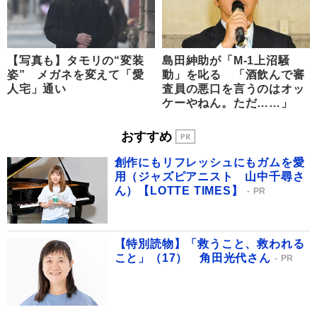
【写真も】タモリの“変装
島田紳助が「M-1上沼騒
姿” メガネを変えて「愛
動」を叱る 「酒飲んで審
人宅」通い
査員の悪口を言うのはオッ
ケーやねん。ただ……」
おすすめ
創作にもリフレッシュにもガムを愛
用（ジャズピアニスト 山中千尋さ
ん）【LOTTE TIMES】
PR
【特別読物】「救うこと、救われる
こと」（17） 角田光代さん
PR