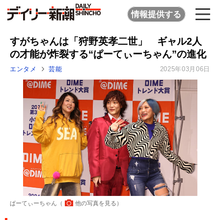
情報提供する
すがちゃんは「狩野英孝二世」 ギャル2人
の才能が炸裂する“ぱーてぃーちゃん”の進化
エンタメ
芸能
2025年03月06日
ぱーてぃーちゃん（
他の写真を見る
）