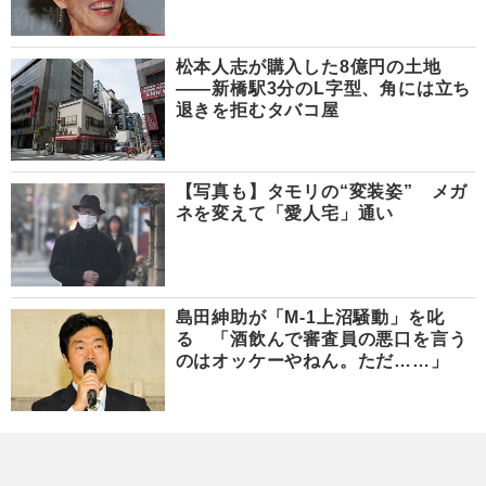
松本人志が購入した8億円の土地
――新橋駅3分のL字型、角には立ち
退きを拒むタバコ屋
【写真も】タモリの“変装姿” メガ
ネを変えて「愛人宅」通い
島田紳助が「M-1上沼騒動」を叱
る 「酒飲んで審査員の悪口を言う
のはオッケーやねん。ただ……」