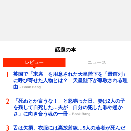
話題の本
レビュー
ニュース
英国で「末席」を用意された天皇陛下を「最前列」
に呼び寄せた人物とは？ 天皇陛下が尊敬される理
由
Book Bang
「死ぬとか言うな！」と怒鳴った日、妻は2人の子
を残して自死した…夫が「自分の犯した罪や愚か
さ」に向き合う魂の一冊
Book Bang
舌は欠損、衣服には高放射線…9人の若者が死んだ