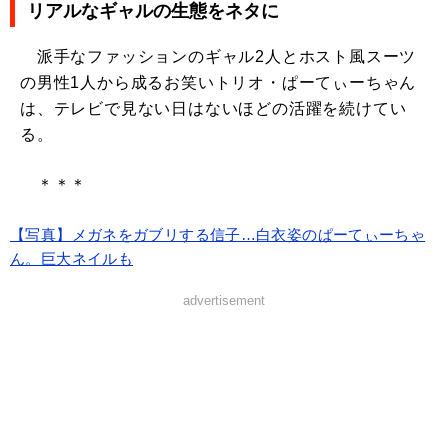
リアルなギャルの生態をネタに
派手なファッションのギャル2人とホスト風スーツ
の男性1人から成るお笑いトリオ・ぱーてぃーちゃん
は、テレビで見ない日はないほどの活躍を続けてい
る。
＊＊＊
【写真】メガネをガブリする信子…白衣姿のぱーてぃーちゃ
ん。巨大ネイルも
advertisement