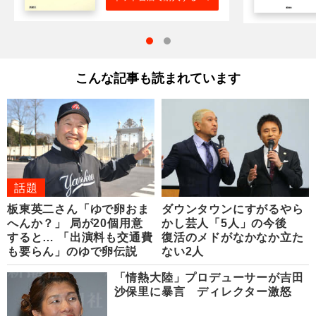
こんな記事も読まれています
話題
板東英二さん「ゆで卵おま
ダウンタウンにすがるやら
へんか？」 局が20個用意
かし芸人「5人」の今後
すると… 「出演料も交通費
復活のメドがなかなか立た
も要らん」のゆで卵伝説
ない2人
「情熱大陸」プロデューサーが吉田
沙保里に暴言 ディレクター激怒