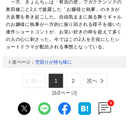
一方、きょんちぃは「有吉の壁」でガクテンソクの
奥田修二と2人で披露した「お嬢様と執事」のネタが
大反響を巻き起こした。自由気ままに振る舞うギャル
のお嬢様に執事が一方的に振り回される様子を描いた
連作ショートコントが、お笑い好きの枠を超えて多く
の人の心に刺さった。今ではこの2人を主役にしたシ
ョートドラマが配信される事態となっている。
次ページ：
空回りが持ち味に
前へ
1
2
次へ
[1/2ページ]
0