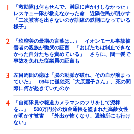
「救助隊は何もせんで、満足に声かけしなかった」
レスキュー隊が救えなかった命 近隣住民が明かす
「二次被害を出さないのが訓練の鉄則になっている
様子」
「玖瑠美の最期の言葉は…」 イオンモール事故被
害者の親族が慟哭の証言 「おばたちは制止できな
かった自分たちを責めている」 さらに、間一髪で
事故を免れた従業員の証言も
左目周囲の痣は「脳の動脈が破れ、その血が溜まっ
ていた」 09年に孤独死「大原麗子さん」、死の間
際に何が起きていたのか
「自衛隊員や報道カメラマンのフリをして泥棒
を…」 500万円分の預金通帳を盗まれた高齢女性
が明かす被害 「外出が怖くなり、避難所にも行け
ない」