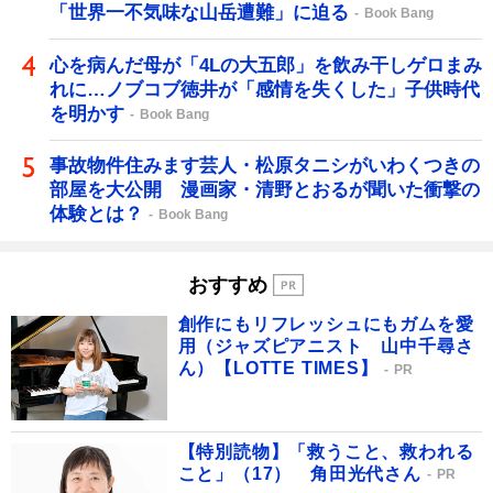
「世界一不気味な山岳遭難」に迫る
Book Bang
心を病んだ母が「4Lの大五郎」を飲み干しゲロまみ
れに…ノブコブ徳井が「感情を失くした」子供時代
を明かす
Book Bang
事故物件住みます芸人・松原タニシがいわくつきの
部屋を大公開 漫画家・清野とおるが聞いた衝撃の
体験とは？
Book Bang
おすすめ
創作にもリフレッシュにもガムを愛
用（ジャズピアニスト 山中千尋さ
ん）【LOTTE TIMES】
PR
【特別読物】「救うこと、救われる
こと」（17） 角田光代さん
PR