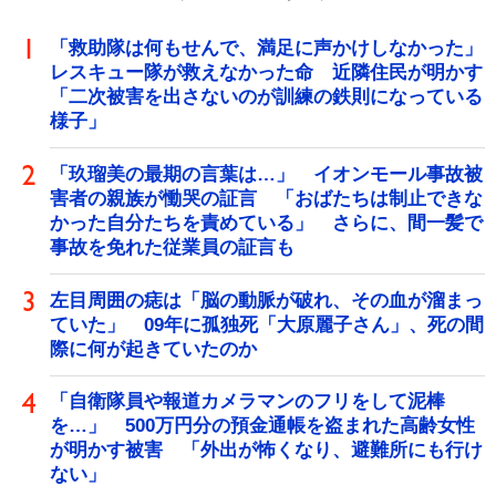
「救助隊は何もせんで、満足に声かけしなかった」
レスキュー隊が救えなかった命 近隣住民が明かす
「二次被害を出さないのが訓練の鉄則になっている
様子」
「玖瑠美の最期の言葉は…」 イオンモール事故被
害者の親族が慟哭の証言 「おばたちは制止できな
かった自分たちを責めている」 さらに、間一髪で
事故を免れた従業員の証言も
左目周囲の痣は「脳の動脈が破れ、その血が溜まっ
ていた」 09年に孤独死「大原麗子さん」、死の間
際に何が起きていたのか
「自衛隊員や報道カメラマンのフリをして泥棒
を…」 500万円分の預金通帳を盗まれた高齢女性
が明かす被害 「外出が怖くなり、避難所にも行け
ない」