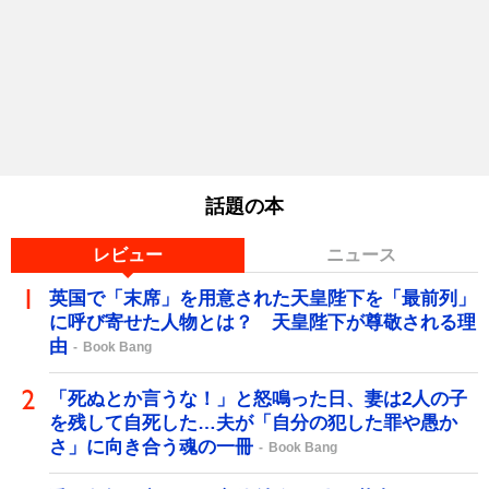
話題の本
レビュー
ニュース
英国で「末席」を用意された天皇陛下を「最前列」
に呼び寄せた人物とは？ 天皇陛下が尊敬される理
由
Book Bang
「死ぬとか言うな！」と怒鳴った日、妻は2人の子
を残して自死した…夫が「自分の犯した罪や愚か
さ」に向き合う魂の一冊
Book Bang