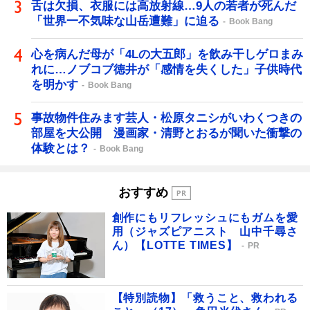
舌は欠損、衣服には高放射線…9人の若者が死んだ
「世界一不気味な山岳遭難」に迫る
Book Bang
心を病んだ母が「4Lの大五郎」を飲み干しゲロまみ
れに…ノブコブ徳井が「感情を失くした」子供時代
を明かす
Book Bang
事故物件住みます芸人・松原タニシがいわくつきの
部屋を大公開 漫画家・清野とおるが聞いた衝撃の
体験とは？
Book Bang
おすすめ
創作にもリフレッシュにもガムを愛
用（ジャズピアニスト 山中千尋さ
ん）【LOTTE TIMES】
PR
【特別読物】「救うこと、救われる