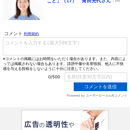
こと」（17） 角田光代さん
PR