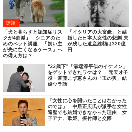
話題
「犬と暮らすと認知症リス
「イタリアの大富豪」と結
クが4割減」 シニアのた
婚した日本人女性の悲劇 夫
めのペット講座 「飼い主
が残した遺産総額は320億
が先に亡くなるケース」へ
円
の備え方は？
“22歳下”「溝端淳平似のイケメン」
をゲットできたワケは？ 元天才子
役・斉藤こず恵さんの「玉の輿」結
婚ウラ話
「女性に心を開いたことはなかった
のでは」 中居正広氏が派手な女性
遍歴でも結婚できなかった理由 女
子アナ、歌姫、振付師と交際