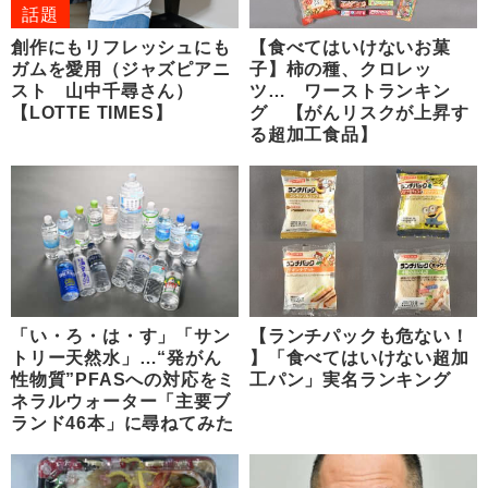
話題
創作にもリフレッシュにも
【食べてはいけないお菓
ガムを愛用（ジャズピアニ
子】柿の種、クロレッ
スト 山中千尋さん）
ツ… ワーストランキン
【LOTTE TIMES】
グ 【がんリスクが上昇す
る超加工食品】
「い・ろ・は・す」「サン
【ランチパックも危ない！
トリー天然水」…“発がん
】「食べてはいけない超加
性物質”PFASへの対応をミ
工パン」実名ランキング
ネラルウォーター「主要ブ
ランド46本」に尋ねてみた