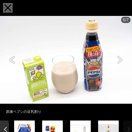
6/7
原液ペプシの豆乳割り