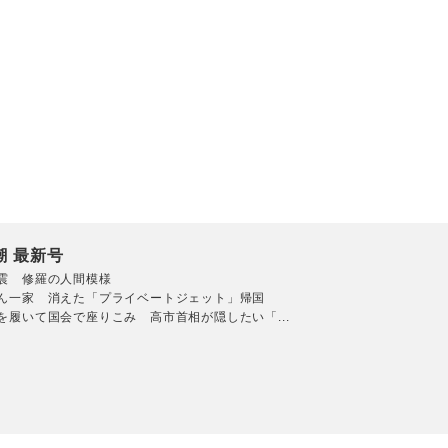
潮 最新号
震 修羅の人間模様
ん一家 消えた「プライベートジェット」帰国
を履いて国会で座りこみ 高市首相が隠したい「...