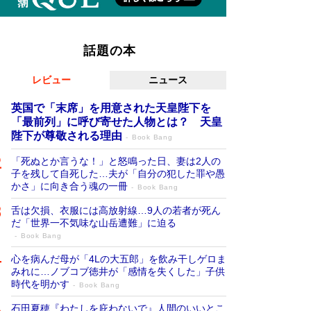
話題の本
レビュー
ニュース
英国で「末席」を用意された天皇陛下を
「最前列」に呼び寄せた人物とは？ 天皇
陛下が尊敬される理由
Book Bang
「死ぬとか言うな！」と怒鳴った日、妻は2人の
子を残して自死した…夫が「自分の犯した罪や愚
かさ」に向き合う魂の一冊
Book Bang
舌は欠損、衣服には高放射線…9人の若者が死ん
だ「世界一不気味な山岳遭難」に迫る
Book Bang
心を病んだ母が「4Lの大五郎」を飲み干しゲロま
みれに…ノブコブ徳井が「感情を失くした」子供
時代を明かす
Book Bang
石田夏穂『わたしを庇わないで』人間のいいとこ