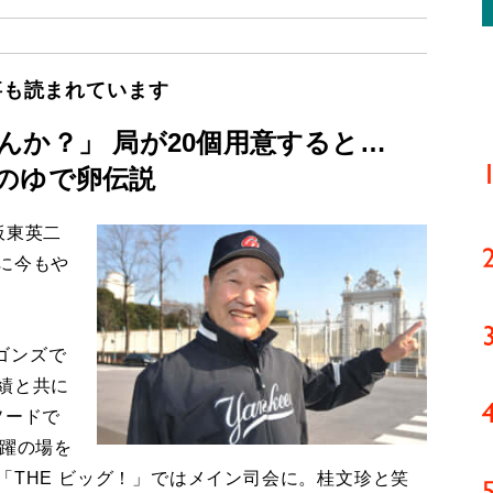
事も読まれています
んか？」 局が20個用意すると…
のゆで卵伝説
板東英二
に今もや
ゴンズで
績と共に
ソードで
活躍の場を
「THE ビッグ！」ではメイン司会に。桂文珍と笑