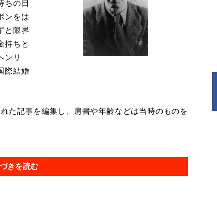
持ちの日
ボンをは
ずと限界
金持ちと
ヘンリ
国際結婚
載された記事を編集し、肩書や年齢などは当時のものを
づきを読む