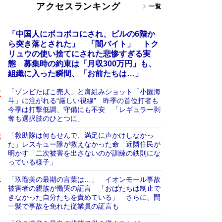
アクセスランキング
一覧
「中国人にボコボコにされ、ビルの6階か
ら突き落とされた」 「闇バイト」 トク
リュウの使い捨てにされた悲惨すぎる実
態 募集時の約束は「月収300万円」も、
組織に入った瞬間、「お前たちは…」
「ゾンビたばこ売人」と肩組みショット「小園海
斗」に注がれる“厳しい視線” 昨季の首位打者も
今季は打撃低調、守備にも不安 「レギュラー剥
奪も選択肢のひとつに」
「救助隊は何もせんで、満足に声かけしなかっ
た」レスキュー隊が救えなかった命 近隣住民が
明かす「二次被害を出さないのが訓練の鉄則にな
っている様子」
「玖瑠美の最期の言葉は…」 イオンモール事故
被害者の親族が慟哭の証言 「おばたちは制止で
きなかった自分たちを責めている」 さらに、間
一髪で事故を免れた従業員の証言も