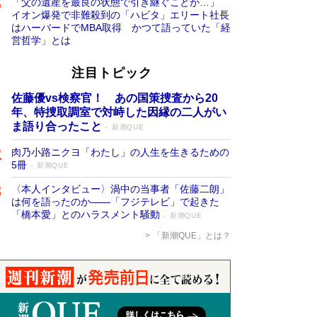
「父の遺産を最良の状態で引き継ぐことが…」
イオン爆発で非難殺到の「ハビタ」エリート社長
はハーバードでMBA取得 かつて語っていた「経
営哲学」とは
注目トピック
佐藤優vs検察官！ あの国策捜査から20
年、特捜取調室で対峙した因縁の二人がい
ま語り合ったこと
新潮QUE
肉乃小路ニクヨ「わたし」の人生を生きるための
5冊
新潮QUE
〈本人インタビュー〉渦中の当事者「佐藤二朗」
は何を語ったのか――「フジテレビ」で起きた
「橋本愛」とのハラスメント騒動
新潮QUE
「新潮QUE」とは？