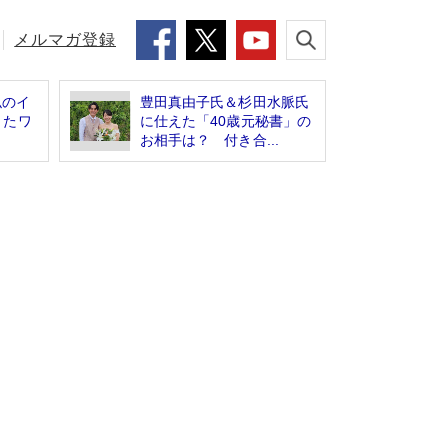
メルマガ登録
似のイ
豊田真由子氏＆杉田水脈氏
きたワ
に仕えた「40歳元秘書」の
お相手は？ 付き合...