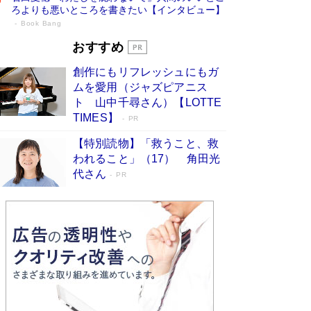
ろよりも悪いところを書きたい【インタビュー】
Book Bang
73歳でも働くしかない 「老後レス時代」
おすすめ
に交通誘導員の独白が話題
Book Bang
創作にもリフレッシュにもガ
「なんで？ そんな馬鹿な……」90歳になった作
ムを愛用（ジャズピアニス
家・阿刀田高さんが、ひとり暮らしの生活を明か
ト 山中千尋さん）【LOTTE
す
Book Bang
TIMES】
PR
追悼・東野圭吾さん 週間ベストセラーランキン
【特別読物】「救うこと、救
グに『容疑者Xの献身』『白夜行』など代表作が
われること」（17） 角田光
並ぶ［文庫ベストセラー］
Book Bang
代さん
PR
和田秀樹の70代、80代向け新書がベスト3を独
占 上半期1位にも選出［新書ベストセラー］
Book Bang
「『火垂るの墓』は、大嘘である」原作者が抱き
続けた“自責の念”とは…「自己憐憫は描きたくな
い」監督が徹底的にこだわったこと（後編） #
戦争の記憶
Book Bang