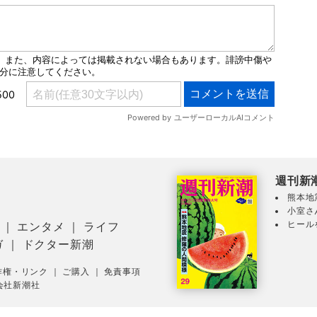
週刊新
熊本地
小室さ
ヒール
｜
エンタメ
｜
ライフ
ガ
｜
ドクター新潮
作権・リンク
｜
ご購入
｜
免責事項
会社新潮社