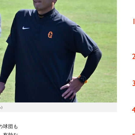
る
）
の球団も
、有効な