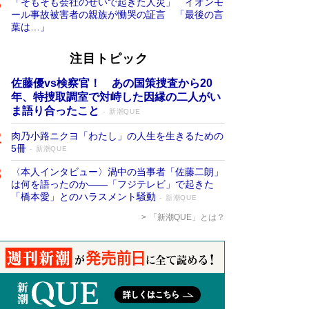
「そもそも会社のせいで起きた人災」 イオンモ
ール事故被害者の親族が慟哭の証言 「最後の言
葉は…」
注目トピック
佐藤優vs検察官！ あの国策捜査から20
年、特捜取調室で対峙した因縁の二人がい
ま語り合ったこと
新潮QUE
肉乃小路ニクヨ「わたし」の人生を生きるための
5冊
新潮QUE
〈本人インタビュー〉渦中の当事者「佐藤二朗」
は何を語ったのか――「フジテレビ」で起きた
「橋本愛」とのハラスメント騒動
新潮QUE
「新潮QUE」とは？