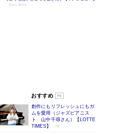
Book Bang
73歳でも働くしかない 「老後レス時代」
に交通誘導員の独白が話題
Book Bang
「『火垂るの墓』は、大嘘である」原作者が抱き
続けた“自責の念”とは…「自己憐憫は描きたくな
い」監督が徹底的にこだわったこと（後編） #
戦争の記憶
Book Bang
「なんで？ そんな馬鹿な……」90歳になった作
家・阿刀田高さんが、ひとり暮らしの生活を明か
す
Book Bang
友近氏、絶賛！ 鎌倉を舞台に、孤独を抱えた
人々が新たな一歩を踏み出す連作短篇集『海のほ
とりのプラネット』試し読み
Book Bang
おすすめ
和田秀樹の70代、80代向け新書がベスト3を独
占 上半期1位にも選出［新書ベストセラー］
創作にもリフレッシュにもガ
Book Bang
ムを愛用（ジャズピアニス
ト 山中千尋さん）【LOTTE
TIMES】
PR