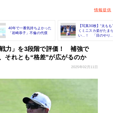
情報提供
【写真30枚】“太もも
40年で一番気持ちよかった
くミニスカ姿がたま
「岩崎恭子」不倫の代償
い…！ 「目のやり..
別戦力」を3段階で評価！ 補強で
、それとも“格差”が広がるのか
2025年02月11日