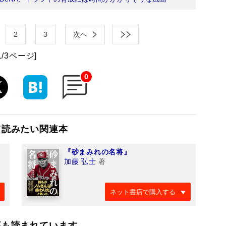
2
3
次へ
1/3ページ]
0
て読みたい関連本
『砂まみれの名将』
加藤 弘士
著
ネット書店で購入する
事も読まれています