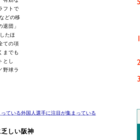
ラフトで
トなどの移
の退団」
価したほ
全ての項
くまでも
トとし
／野球ラ
まっている外国人選手に注目が集まっている
に乏しい阪神