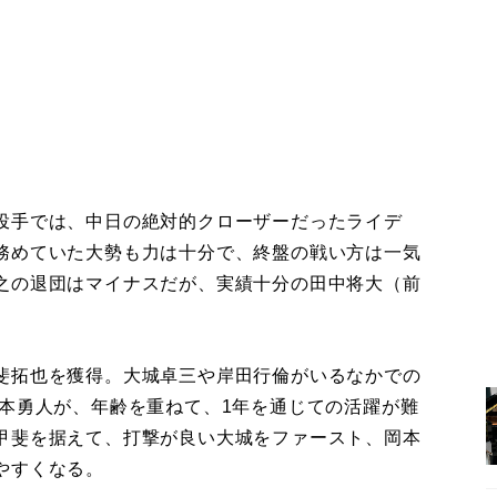
投手では、中日の絶対的クローザーだったライデ
務めていた大勢も力は十分で、終盤の戦い方は一気
之の退団はマイナスだが、実績十分の田中将大（前
斐拓也を獲得。大城卓三や岸田行倫がいるなかでの
坂本勇人が、年齢を重ねて、1年を通じての活躍が難
甲斐を据えて、打撃が良い大城をファースト、岡本
やすくなる。