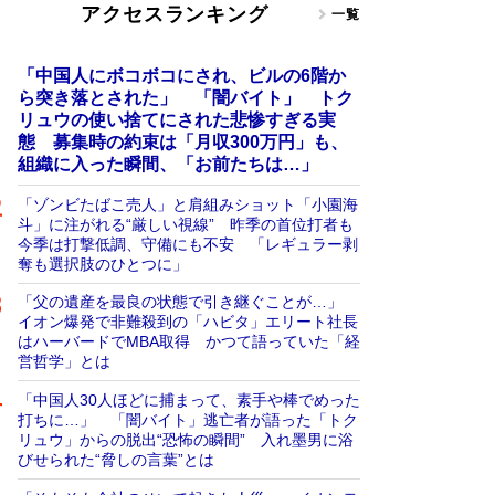
アクセスランキング
一覧
「中国人にボコボコにされ、ビルの6階か
ら突き落とされた」 「闇バイト」 トク
リュウの使い捨てにされた悲惨すぎる実
態 募集時の約束は「月収300万円」も、
組織に入った瞬間、「お前たちは…」
「ゾンビたばこ売人」と肩組みショット「小園海
斗」に注がれる“厳しい視線” 昨季の首位打者も
今季は打撃低調、守備にも不安 「レギュラー剥
奪も選択肢のひとつに」
「父の遺産を最良の状態で引き継ぐことが…」
イオン爆発で非難殺到の「ハビタ」エリート社長
はハーバードでMBA取得 かつて語っていた「経
営哲学」とは
「中国人30人ほどに捕まって、素手や棒でめった
打ちに…」 「闇バイト」逃亡者が語った「トク
リュウ」からの脱出“恐怖の瞬間” 入れ墨男に浴
びせられた“脅しの言葉”とは