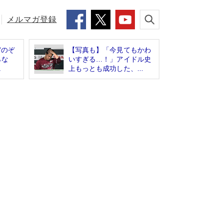
メルマガ登録
”のぞ
【写真も】「今見てもかわ
らな
いすぎる…！」アイドル史
.
上もっとも成功した、...