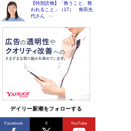
【特別読物】「救うこと、救
われること」（17） 角田光
代さん
PR
デイリー新潮をフォローする
Facebook
X
YouTube