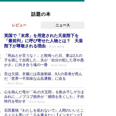
話題の本
レビュー
ニュース
英国で「末席」を用意された天皇陛下を
「最前列」に呼び寄せた人物とは？ 天皇
陛下が尊敬される理由
Book Bang
「死ぬとか言うな！」と怒鳴った日、妻は2人の
子を残して自死した…夫が「自分の犯した罪や愚
かさ」に向き合う魂の一冊
Book Bang
舌は欠損、衣服には高放射線…9人の若者が死ん
だ「世界一不気味な山岳遭難」に迫る
Book Bang
心を病んだ母が「4Lの大五郎」を飲み干しゲロま
みれに…ノブコブ徳井が「感情を失くした」子供
時代を明かす
Book Bang
石田夏穂『わたしを庇わないで』人間のいいとこ
ろよりも悪いところを書きたい【インタビュー】