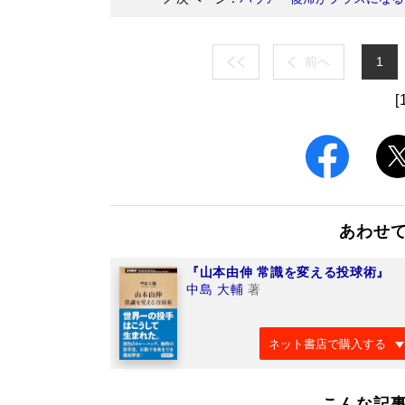
前へ
1
[
あわせ
『山本由伸 常識を変える投球術』
中島 大輔
著
ネット書店で購入する
こんな記