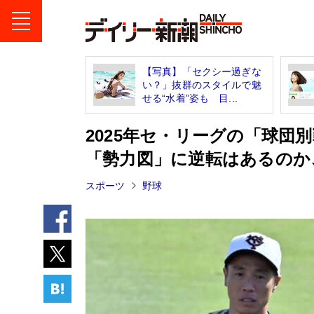
【写真】「セクシー過ぎな
い？」抜群のスタイルで魅
せる“水着”姿も 目...
2025年セ・リーグの「球団
「勢力図」に逆転はあるのか
スポーツ
野球