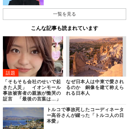
一覧を見る
こんな記事も読まれています
話題
「そもそも会社のせいで起
なぜ日本人は中東で愛され
きた人災」 イオンモール
るのか 銅像を建て称えら
事故被害者の親族が慟哭の
れる日本人
証言 「最後の言葉は…」
トルコで事故死したコーディネータ
ー高谷さんが綴った「トルコ人の日
本愛」