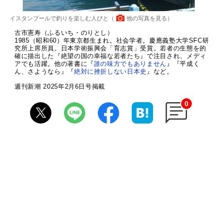
イスタンブールで釣りを楽しむ人びと（
他の写真を見る
）
古市憲寿（ふるいち・のりとし）
1985（昭和60）年東京都生まれ。社会学者。慶應義塾大学SFC研
究所上席所員。日本学術振興会「育志賞」受賞。若者の生態を的
確に描出した『絶望の国の幸福な若者たち』で注目され、メディ
アでも活躍。他の著書に『
誰の味方でもありません
』『平成く
ん、さようなら』『
絶対に挫折しない日本史
』など。
週刊新潮 2025年2月6日号掲載
0