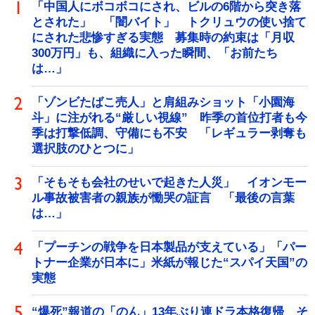
「中国人にボコボコにされ、ビルの6階から突き落
とされた」 「闇バイト」 トクリュウの使い捨て
にされた悲惨すぎる実態 募集時の約束は「月収
300万円」も、組織に入った瞬間、「お前たち
は…」
「ゾンビたばこ売人」と肩組みショット「小園海
斗」に注がれる“厳しい視線” 昨季の首位打者も今
季は打撃低調、守備にも不安 「レギュラー剥奪も
選択肢のひとつに」
「そもそも会社のせいで起きた人災」 イオンモー
ル事故被害者の親族が慟哭の証言 「最後の言葉
は…」
「プーチンの戦争を日本製品が支えている」「パー
トナー企業が日本に」米紙が報じた“スパイ天国”の
実態
“爆死”報道の「のん」13年ぶり連ドラ本格復帰 そ