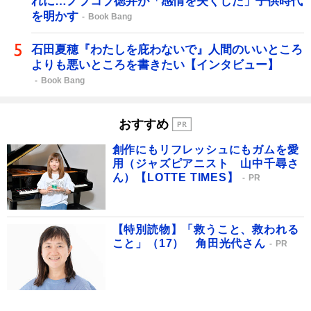
れに…ノブコブ徳井が「感情を失くした」子供時代
を明かす
Book Bang
石田夏穂『わたしを庇わないで』人間のいいところ
よりも悪いところを書きたい【インタビュー】
Book Bang
おすすめ
創作にもリフレッシュにもガムを愛
用（ジャズピアニスト 山中千尋さ
ん）【LOTTE TIMES】
PR
【特別読物】「救うこと、救われる
こと」（17） 角田光代さん
PR