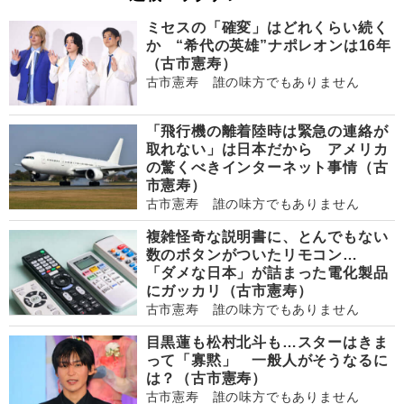
ミセスの「確変」はどれくらい続く
か “希代の英雄”ナポレオンは16年
（古市憲寿）
古市憲寿 誰の味方でもありません
「飛行機の離着陸時は緊急の連絡が
取れない」は日本だから アメリカ
の驚くべきインターネット事情（古
市憲寿）
古市憲寿 誰の味方でもありません
複雑怪奇な説明書に、とんでもない
数のボタンがついたリモコン…
「ダメな日本」が詰まった電化製品
にガッカリ（古市憲寿）
古市憲寿 誰の味方でもありません
目黒蓮も松村北斗も…スターはきま
って「寡黙」 一般人がそうなるに
は？（古市憲寿）
古市憲寿 誰の味方でもありません