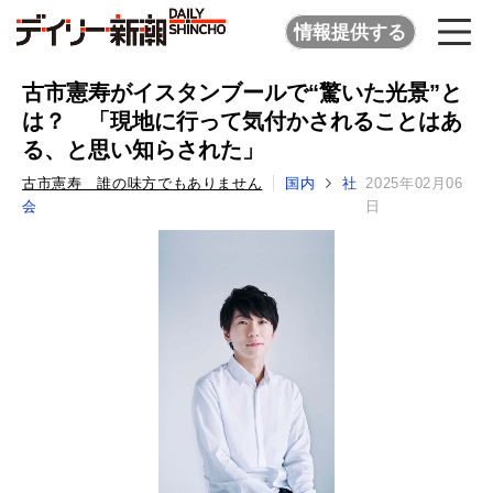
情報提供する
古市憲寿がイスタンブールで“驚いた光景”と
は？ 「現地に行って気付かされることはあ
る、と思い知らされた」
古市憲寿 誰の味方でもありません
国内
社
2025年02月06
会
日