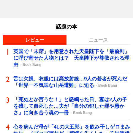
話題の本
レビュー
ニュース
英国で「末席」を用意された天皇陛下を「最前列」
に呼び寄せた人物とは？ 天皇陛下が尊敬される理
由
Book Bang
舌は欠損、衣服には高放射線…9人の若者が死んだ
「世界一不気味な山岳遭難」に迫る
Book Bang
「死ぬとか言うな！」と怒鳴った日、妻は2人の子
を残して自死した…夫が「自分の犯した罪や愚か
さ」に向き合う魂の一冊
Book Bang
心を病んだ母が「4Lの大五郎」を飲み干しゲロまみ