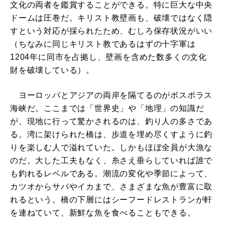
文化の両者を鑑賞することができる。特に巨大な中央
ドームは圧巻だ。キリスト教壁画も、破壊ではなく隠
すという対応が採られたため、むしろ保存状況がいい
（ちなみに同じキリスト教であるはずの十字軍は
1204年に同市を占拠し、壁画を含めた数多くの文化
財を破壊している）。
ヨーロッパとアジアの両岸を隔てるのがボスポラス
海峡だ。ここまでは「世界史」や「地理」の知識だ
が、現地に行って驚かされるのは、釣り人の多さであ
る。湾に架けられた橋は、歩道を埋め尽くすように釣
りを楽しむ人で溢れていた。しかもほぼ全員が大漁な
のだ。大した工夫もなく、糸さえ垂らしていれば誰で
も釣れるレベルである。潮流の変化や季節によって、
カツオからサバやイカまで、さまざまな魚が豊富に取
れるという。橋の下層にはシーフードレストランが軒
を連ねていて、新鮮な魚を食べることもできる。