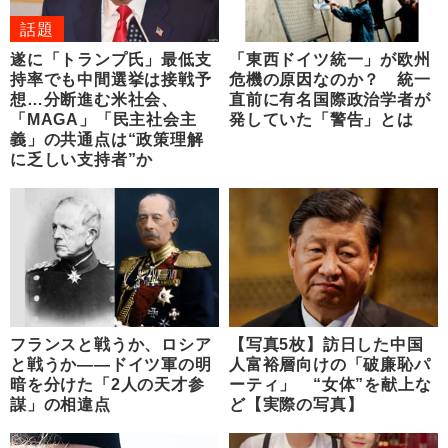
話題
遂に「トランプ氏」最低支
「東西ドイツ統一」が欧州
持率でも中間選挙は接戦予
危機の原因なのか？ 統一
想…分断進む米社会、
直前に有名国際政治学者が
「MAGA」「民主社会主
発していた「警告」とは
義」の共通点は“政策理解
に乏しい支持者”か
フランスと戦うか、ロシア
【写真5枚】訪日した中国
と戦うか――ドイツ軍の明
人富裕層向けの「破廉恥パ
暗を分けた「2人の天才参
ーティ」 “女体”を献上な
謀」の相違点
ど【実際の写真】