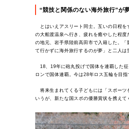
“競技と関係のない海外旅行”が
とはいえアスリート同士。互いの日程を
の大船渡温泉へ行き、疲れを癒やした程度
の地元、岩手県陸前高田市で入籍した。「
て行かずに海外旅行するのが夢」と二人は
18、19年に砲丸投げで国体を連覇した征
ロンで国体連覇。今は28年ロス五輪を目指
将来生まれてくる子どもには「スポーツ
いうが、新たな国スポの優勝賞状を携えて