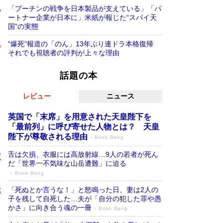
「プーチンの戦争を日本製品が支えている」「パ
ートナー企業が日本に」米紙が報じた“スパイ天
国”の実態
“爆死”報道の「のん」13年ぶり連ドラ本格復帰
それでも視聴者の評判が上々な理由
話題の本
レビュー
ニュース
英国で「末席」を用意された天皇陛下を
「最前列」に呼び寄せた人物とは？ 天皇
陛下が尊敬される理由
Book Bang
舌は欠損、衣服には高放射線…9人の若者が死ん
だ「世界一不気味な山岳遭難」に迫る
Book Bang
「死ぬとか言うな！」と怒鳴った日、妻は2人の
子を残して自死した…夫が「自分の犯した罪や愚
かさ」に向き合う魂の一冊
Book Bang