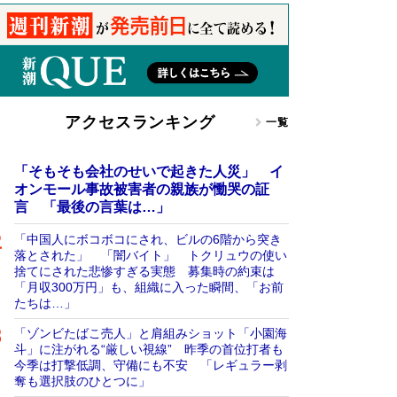
アクセスランキング
一覧
「そもそも会社のせいで起きた人災」 イ
オンモール事故被害者の親族が慟哭の証
言 「最後の言葉は…」
「中国人にボコボコにされ、ビルの6階から突き
落とされた」 「闇バイト」 トクリュウの使い
捨てにされた悲惨すぎる実態 募集時の約束は
「月収300万円」も、組織に入った瞬間、「お前
たちは…」
「ゾンビたばこ売人」と肩組みショット「小園海
斗」に注がれる“厳しい視線” 昨季の首位打者も
今季は打撃低調、守備にも不安 「レギュラー剥
奪も選択肢のひとつに」