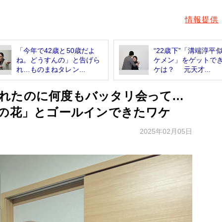
情報提供
「今年で42歳と50歳だよ
“22歳下”「溝端淳平
ね。どうすんの」と告げら
ケメン」をゲットで
れ…ものまねタレン...
ケは？ 元天才...
れたのに何度もバッタリ会って…
嶺の花」とゴールインできたワケ
2025年02月05日