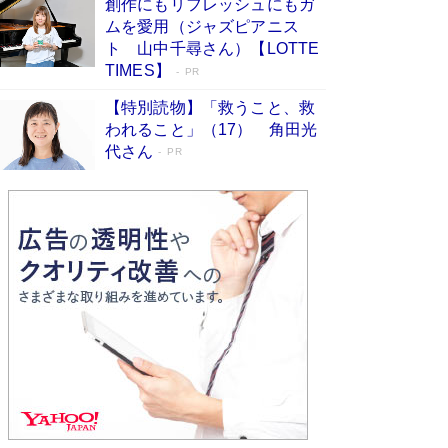
創作にもリフレッシュにもガ
Book Bang
ムを愛用（ジャズピアニス
友近氏、絶賛！ 鎌倉を舞台に、孤独を抱えた
ト 山中千尋さん）【LOTTE
人々が新たな一歩を踏み出す連作短篇集『海のほ
TIMES】
PR
とりのプラネット』試し読み
Book Bang
【特別読物】「救うこと、救
われること」（17） 角田光
代さん
PR