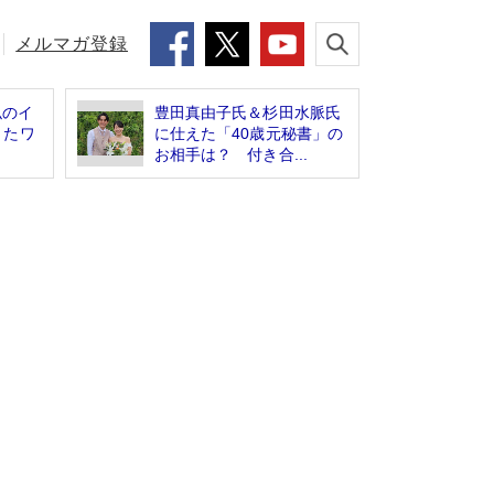
メルマガ登録
似のイ
豊田真由子氏＆杉田水脈氏
きたワ
に仕えた「40歳元秘書」の
お相手は？ 付き合...