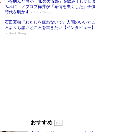
心を病んだ母が「4Lの大五郎」を飲み干しゲロま
みれに…ノブコブ徳井が「感情を失くした」子供
時代を明かす
Book Bang
石田夏穂『わたしを庇わないで』人間のいいとこ
ろよりも悪いところを書きたい【インタビュー】
Book Bang
「叱って伸びるやつは、褒めたらもっと伸
びる」俳優・高嶋政伸が家族に教わっ
た“人を育てるコツ”…芸への考え方を明か
す
Book Bang
「『火垂るの墓』は、大嘘である」原作者が抱き
続けた“自責の念”とは…「自己憐憫は描きたくな
い」監督が徹底的にこだわったこと（後編） #
戦争の記憶
Book Bang
美輪明宏 晩年の回答を集めた『ほほえんで生き
るための人生相談』がランクイン［エンターテイ
メントベストセラー］
Book Bang
「宇宙兄弟」最終46巻がベストセラー1位 宇宙
おすすめ
開発への関心を押し上げた18年の物語に幕 特装
版には「宇宙で描かれたマンガ」も収録