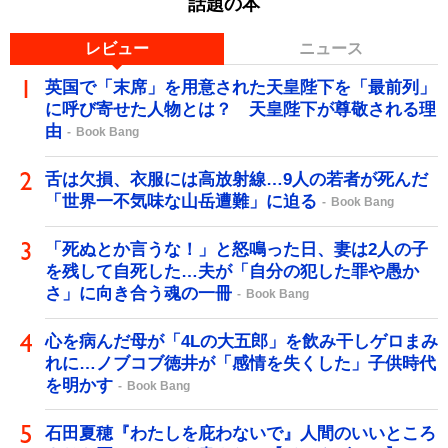
話題の本
レビュー
ニュース
英国で「末席」を用意された天皇陛下を「最前列」
に呼び寄せた人物とは？ 天皇陛下が尊敬される理
由
Book Bang
舌は欠損、衣服には高放射線…9人の若者が死んだ
「世界一不気味な山岳遭難」に迫る
Book Bang
「死ぬとか言うな！」と怒鳴った日、妻は2人の子
を残して自死した…夫が「自分の犯した罪や愚か
さ」に向き合う魂の一冊
Book Bang
心を病んだ母が「4Lの大五郎」を飲み干しゲロまみ
れに…ノブコブ徳井が「感情を失くした」子供時代
を明かす
Book Bang
石田夏穂『わたしを庇わないで』人間のいいところ