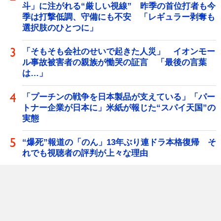
斗」に注がれる“厳しい視線” 昨季の首位打者も今
季は打撃低調、守備にも不安 「レギュラー剥奪も
選択肢のひとつに」
「そもそも会社のせいで起きた人災」 イオンモー
ル事故被害者の親族が慟哭の証言 「最後の言葉
は…」
「プーチンの戦争を日本製品が支えている」「パー
トナー企業が日本に」米紙が報じた“スパイ天国”の
実態
“爆死”報道の「のん」13年ぶり連ドラ本格復帰 そ
れでも視聴者の評判が上々な理由