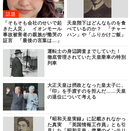
話題
「そもそも会社のせいで起
天皇陛下はどんなものを食
きた人災」 イオンモール
べているのか？ 「チャー
事故被害者の親族が慟哭の
ハン」や「ふりかけご飯」
証言 「最後の言葉は…」
運転士の身辺調査までしていた！
徹底管理されていた天皇乗車の特別
列車
大正天皇は摂政となった皇太子に、
「印」を手渡すのを拒んだ……天皇
の退位について考える
『昭和天皇実録』に記載されなかっ
た真実 「英国情報工作員」とも引
見した「昭和天皇」復興のインテリ