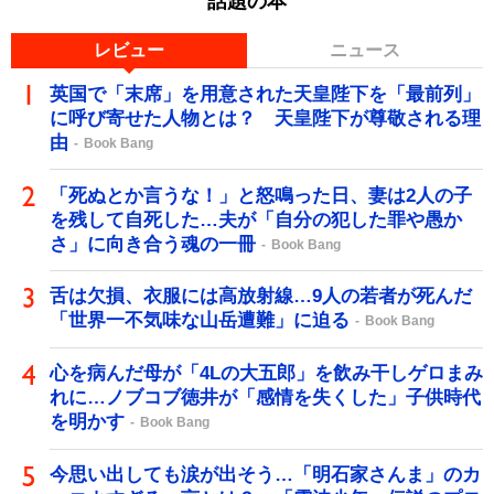
話題の本
レビュー
ニュース
英国で「末席」を用意された天皇陛下を「最前列」
に呼び寄せた人物とは？ 天皇陛下が尊敬される理
由
Book Bang
「死ぬとか言うな！」と怒鳴った日、妻は2人の子
を残して自死した…夫が「自分の犯した罪や愚か
さ」に向き合う魂の一冊
Book Bang
舌は欠損、衣服には高放射線…9人の若者が死んだ
「世界一不気味な山岳遭難」に迫る
Book Bang
心を病んだ母が「4Lの大五郎」を飲み干しゲロまみ
れに…ノブコブ徳井が「感情を失くした」子供時代
を明かす
Book Bang
今思い出しても涙が出そう…「明石家さんま」のカ