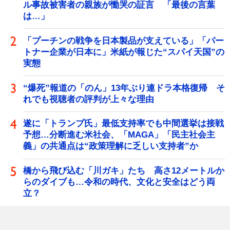
ル事故被害者の親族が慟哭の証言 「最後の言葉
は…」
「プーチンの戦争を日本製品が支えている」「パー
トナー企業が日本に」米紙が報じた“スパイ天国”の
実態
“爆死”報道の「のん」13年ぶり連ドラ本格復帰 そ
れでも視聴者の評判が上々な理由
遂に「トランプ氏」最低支持率でも中間選挙は接戦
予想…分断進む米社会、「MAGA」「民主社会主
義」の共通点は“政策理解に乏しい支持者”か
橋から飛び込む「川ガキ」たち 高さ12メートルか
らのダイブも…令和の時代、文化と安全はどう両
立？