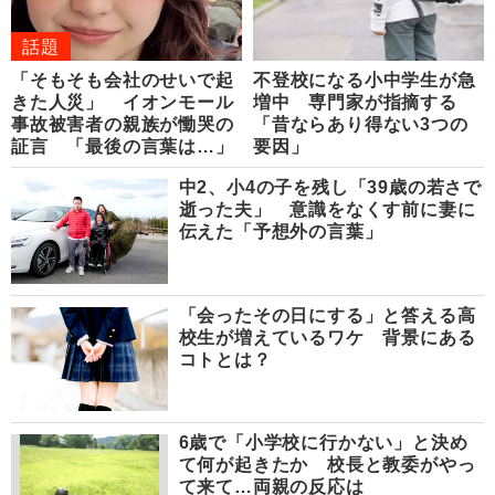
話題
「そもそも会社のせいで起
不登校になる小中学生が急
きた人災」 イオンモール
増中 専門家が指摘する
事故被害者の親族が慟哭の
「昔ならあり得ない3つの
証言 「最後の言葉は…」
要因」
中2、小4の子を残し「39歳の若さで
逝った夫」 意識をなくす前に妻に
伝えた「予想外の言葉」
「会ったその日にする」と答える高
校生が増えているワケ 背景にある
コトとは？
6歳で「小学校に行かない」と決め
て何が起きたか 校長と教委がやっ
て来て…両親の反応は